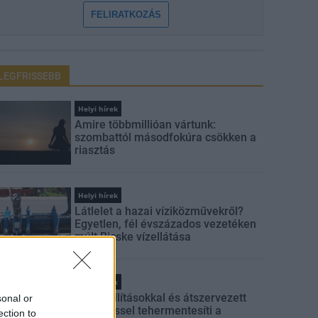
FELIRATKOZÁS
LEGFRISSEBB
Helyi hírek
Amire többmillióan vártunk:
szombattól másodfokúra csökken a
riasztás
Helyi hírek
Látlelet a hazai víziközművekről?
Egyetlen, fél évszázados vezetéken
múlt Bicske vízellátása
Helyi hírek
Gyárleállításokkal és átszervezett
sonal or
termeléssel tehermentesíti a
ection to