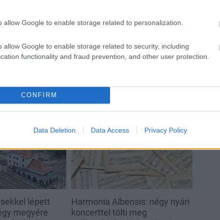
Épített öröksége megújításával is
o allow Google to enable storage related to personalization.
készül Mohács a csata ötszázadik
évfordulójára
o allow Google to enable storage related to security, including
cation functionality and fraud prevention, and other user protection.
CONFIRM
Helyi hírek
Data Deletion
Data Access
Privacy Policy
sekkel lépett
Harmonia Albensis: négy nyári
négy megyére
koncerttel tölti meg