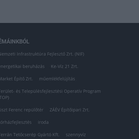
ÉMÁINKBÓL
Nemzeti Infrastruktúra Fejlesztő Zrt. (NIF)
energetikai beruházás
Ke-Víz 21 Zrt.
Market Építő Zrt.
műemlékfelújítás
Terület- és Településfejlesztési Operatív Program
(TOP)
Liszt Ferenc repülőtér
ZÁÉV Építőipari Zrt.
kórházfejlesztés
iroda
Terrán Tetőcserép Gyártó Kft.
szennyvíz