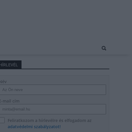
HÍRLEVÉL
Név
E-mail cím
Feliratkozom a hírlevélre és elfogadom az
adatvédelmi szabályzatot!