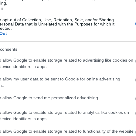
ing.
In
o opt-out of Collection, Use, Retention, Sale, and/or Sharing
ersonal Data that Is Unrelated with the Purposes for which it
lected.
Out
Paks II.: Mit jelent az 5. blokk új
consents
mérföldköve a felülvizsgálat
árnyékában?
o allow Google to enable storage related to advertising like cookies on
evice identifiers in apps.
o allow my user data to be sent to Google for online advertising
Elkészült a Liszt Ferenc repülőtér
s.
közelében lévő logisztikai bázis út-
és közműhálózatának fejlesztése
to allow Google to send me personalized advertising.
o allow Google to enable storage related to analytics like cookies on
Látlelet a hazai víziközművekről?
evice identifiers in apps.
Egyetlen, fél évszázados
vezetéken múlt Bicske vízellátása
o allow Google to enable storage related to functionality of the website