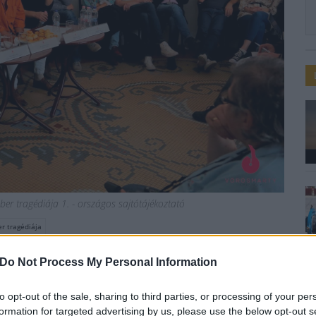
er tragédiája 1. - országos sajtótájékoztató
r tragédiája
címmel tartanak bemutatót
Do Not Process My Personal Information
to opt-out of the sale, sharing to third parties, or processing of your per
formation for targeted advertising by us, please use the below opt-out s