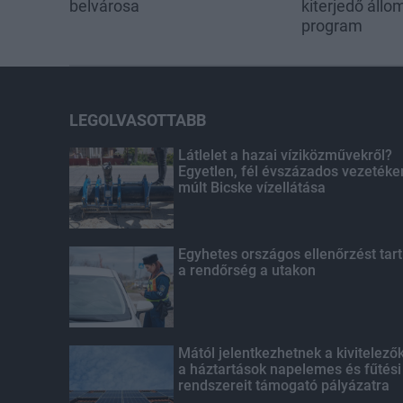
belvárosa
kiterjedő állom
program
LEGOLVASOTTABB
Látlelet a hazai víziközművekről?
Egyetlen, fél évszázados vezetéke
múlt Bicske vízellátása
Egyhetes országos ellenőrzést tart
a rendőrség a utakon
Mától jelentkezhetnek a kivitelező
a háztartások napelemes és fűtési
rendszereit támogató pályázatra