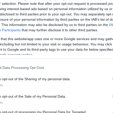
r selection. Please note that after your opt-out request is processed y
eing interest-based ads based on personal information utilized by us or
disclosed to third parties prior to your opt-out. You may separately opt-
losure of your personal information by third parties on the IAB’s list of
a magyar nyelvű színjátszás hivatalos pártolása,
. This information may also be disclosed by us to third parties on the
IA
ember első hétvégéjén mutatja be Madách Imre
Participants
that may further disclose it to other third parties.
ímmel.
 that this website/app uses one or more Google services and may gath
alan, Hargitai Iván, Horváth Csaba és Szikora János
including but not limited to your visit or usage behaviour. You may click 
 to Google and its third-party tags to use your data for below specifi
adra, a bemutatót december 1-jén tartják - hangzott
ogle consent section.
án.
y neves író, Márton László, Tasnádi István, Térey
l Data Processing Opt Outs
nek megírásával.
o opt-out of the Sharing of my personal data.
vetkező évadban szintén a társulat művészeti
In
o opt-out of the Sale of my Personal Data.
In
z
Az ember tragédiája
to opt-out of processing my Personal Data for Targeted