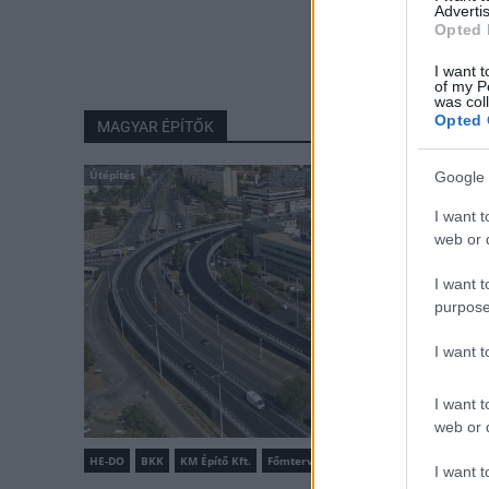
Advertis
Opted 
I want t
of my P
was col
Opted 
MAGYAR ÉPÍTŐK
Útépítés
Google 
I want t
web or d
I want t
purpose
I want 
I want t
web or d
HE-DO
BKK
KM Építő Kft.
Főmterv Mérnöki Tervező Zrt.
I want t