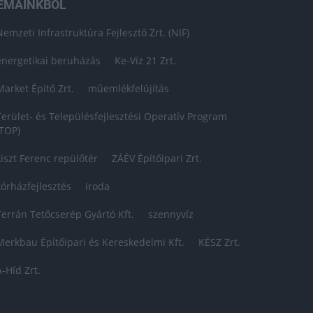
ÉMÁINKBÓL
Nemzeti Infrastruktúra Fejlesztő Zrt. (NIF)
energetikai beruházás
Ke-Víz 21 Zrt.
Market Építő Zrt.
műemlékfelújítás
Terület- és Településfejlesztési Operatív Program
(TOP)
Liszt Ferenc repülőtér
ZÁÉV Építőipari Zrt.
kórházfejlesztés
iroda
Terrán Tetőcserép Gyártó Kft.
szennyvíz
Merkbau Építőipari és Kereskedelmi Kft.
KÉSZ Zrt.
A-Híd Zrt.