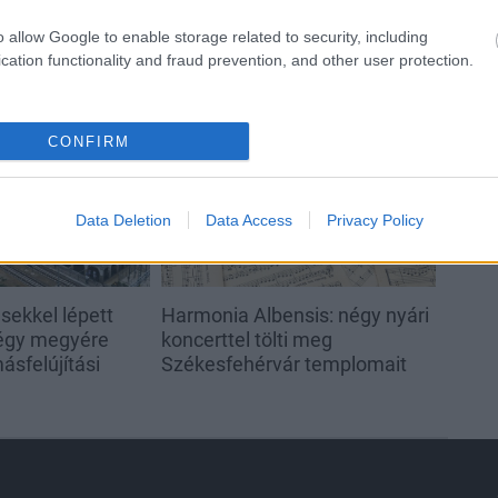
o allow Google to enable storage related to security, including
cation functionality and fraud prevention, and other user protection.
Helyi hírek
CONFIRM
Data Deletion
Data Access
Privacy Policy
sekkel lépett
Harmonia Albensis: négy nyári
négy megyére
koncerttel tölti meg
ásfelújítási
Székesfehérvár templomait