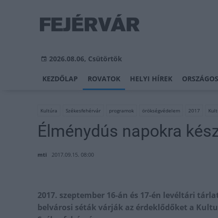
2026.08.06, Csütörtök
KEZDŐLAP
ROVATOK
HELYI HÍREK
ORSZÁGOS
Kultúra
Székesfehérvár
programok
örökségvédelem
2017
Kult
Élménydús napokra készü
mti
2017.09.15. 08:00
2017. szeptember 16-án és 17-én levéltári tárl
belvárosi séták várják az érdeklődőket a Kult