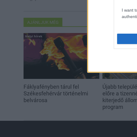
I want t
authenti
AJÁNLJUK MÉG
Helyi hírek
Országos hírek
Fáklyafényben tárul fel
Újabb települé
Székesfehérvár történelmi
előre a tizen
belvárosa
kiterjedő állom
program