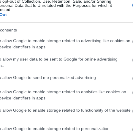
o opt-out of Collection, Use, Retention, Sale, and/or Sharing
ersonal Data that Is Unrelated with the Purposes for which it
A tengerfenék alatt négy
lected.
Out
óriáskábellel kötik össze
Spanyolország és Franciaország
villamosenergia-hálózatát
consents
o allow Google to enable storage related to advertising like cookies on
Még több zöld, még több virág és
evice identifiers in apps.
új játszótér Debrecen egyik
legfontosabb terén
o allow my user data to be sent to Google for online advertising
s.
Fából épül Budakeszi új óvodája
to allow Google to send me personalized advertising.
o allow Google to enable storage related to analytics like cookies on
evice identifiers in apps.
Gyárleállításokkal és átszervezett
o allow Google to enable storage related to functionality of the website
termeléssel tehermentesíti a
villamosenergia-rendszert a
STRABAG
o allow Google to enable storage related to personalization.