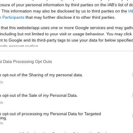
yház történetével, szépségeivel ismerkedhetnek meg
losure of your personal information by third parties on the IAB’s list of
. This information may also be disclosed by us to third parties on the
IA
Participants
that may further disclose it to other third parties.
 és Székesfehérvár kapcsolatáról beszél egy-egy séta
 that this website/app uses one or more Google services and may gath
 két kurátora, Izinger Katalin és Gärtner Petra.
including but not limited to your visit or usage behaviour. You may click 
g A Koronázási Bazilika története című tablókiállítás,
 to Google and its third-party tags to use your data for below specifi
ogle consent section.
ággal, kézbe vehető tárgymásolatokkal mutatja be a
l Data Processing Opt Outs
o opt-out of the Sharing of my personal data.
In
017
Kulturális Örökség Napja
o opt-out of the Sale of my Personal Data.
In
to opt-out of processing my Personal Data for Targeted
ing.
In