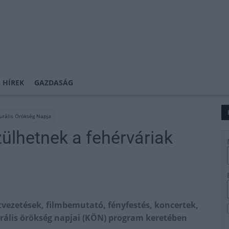
 HÍREK
GAZDASÁG
urális Örökség Napja
lhetnek a fehérváriak
atvezetések, filmbemutató, fényfestés, koncertek,
urális örökség napjai (KÖN) program keretében