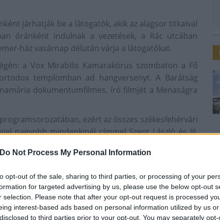
ként járhatják be a látogatók, akik az alagsor titkaival
ban óránként indulnak a vezetések, a Rác utcában
emer-ház vasárnap délután várja a látogatókat.
végén: a Vox Mirabilis Kamarakórus szombaton a Fő
 ortodox templomban ad hangversenyt. A Barátság
namária dokumentumfilmes, író filmjét a Menaságra
N programsorozatában, ezért az összes székesfehérvári
ejjel nagyobb mindenkinél címmel Szent László és III.
ndházban.
Do Not Process My Personal Information
 a Nemzeti Emlékhely mauzóleumának homlokzatán, a
ázó templomot jeleníti meg.
to opt-out of the sale, sharing to third parties, or processing of your per
formation for targeted advertising by us, please use the below opt-out s
zombaton a Nemzeti Emlékhelytől indulva Fehérvár
r selection. Please note that after your opt-out request is processed y
abina régész vezetésével, aki a föld alatt rejlő egyházi
eing interest-based ads based on personal information utilized by us or
ndulva, Kulcsár Mariann vezetésével a ciszterci, a
disclosed to third parties prior to your opt-out. You may separately opt-