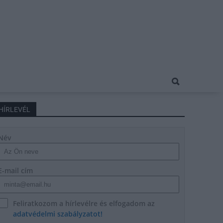
HÍRLEVÉL
Név
E-mail cím
Feliratkozom a hírlevélre és elfogadom az
adatvédelmi szabályzatot!