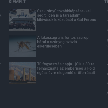
KIEMELT
T
Szakirányú továbbképzésekkel
k
segíti idén is a társadalmi
kihívások leküzdését a Gál Ferenc
Egyetem
A lakosságra is fontos szerep
hárul a szúnyoginvázió
elkerülésében
z
Túlfogyasztás napja - július 30-ra
felhasználta az emberiség a Föld
egész évre elegendő erőforrásait