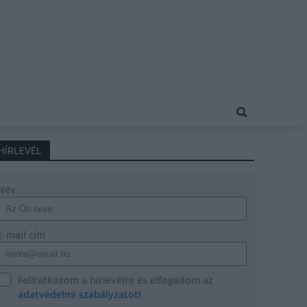
HÍRLEVÉL
Név
E-mail cím
Feliratkozom a hírlevélre és elfogadom az
adatvédelmi szabályzatot!