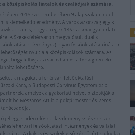
 a középiskolás fiatalok és családjaik számára.
vezésében 2016 szeptemberében 9 alapszakon indul
n is kiemelkedő eredmény. A város az ország egyik
kozik abban is, hogy a cégek 136 szakmai gyakorlati
sére. A Székesfehérváron megvalósult duális
sőoktatási intézmények) olyan felsőoktatási kínálatot
a lehetőségét nyújtja a középiskolások számára. Az
ge, hogy felhívják a városban és a térségben élő
 kínálta lehetőségre.
seltetik magukat a fehérvári felsőoktatási
űszaki Kara, a Budapesti Corvinus Egyetem és a
 partnerek, amelyek a gyakorlati helyet biztosítják a
ámolt be Mészáros Attila alpolgármester és Veres
 tanácsadója.
elleggel, idén először kezdeményezi és szervezi
zékesfehérvári felsőoktatási intézmények és vállalati
kozásra. A diákok és szüleik első kézből értesülnek a