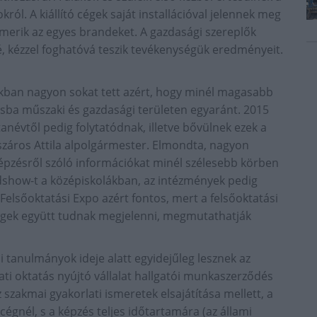
ról. A kiállító cégek saját installációval jelennek meg
smerik az egyes brandeket. A gazdasági szereplők
, kézzel foghatóvá teszik tevékenységük eredményeit.
kban nagyon sokat tett azért, hogy minél magasabb
sba műszaki és gazdasági területen egyaránt. 2015
névtől pedig folytatódnak, illetve bővülnek ezek a
száros Attila alpolgármester. Elmondta, nagyon
 képzésről szóló információkat minél szélesebb körben
dshow-t a középiskolákban, az intézmények pedig
a Felsőoktatási Expo azért fontos, mert a felsőoktatási
égek együtt tudnak megjelenni, megmutathatják
i tanulmányok ideje alatt egyidejűleg lesznek az
ati oktatás nyújtó vállalat hallgatói munkaszerződés
szakmai gyakorlati ismeretek elsajátítása mellett, a
égnél, s a képzés teljes időtartamára (az állami