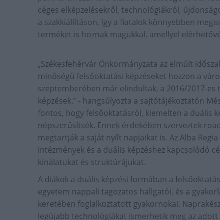
céges elképzelésekről, technológiákról, újdonságok
a szakkiállításon, így a fiatalok könnyebben megi
terméket is hoznak magukkal, amellyel elérhetővé
„Székesfehérvár Önkormányzata az elmúlt idősza
minőségű felsőoktatási képzéseket hozzon a váro
szeptemberében már elindultak, a 2016/2017-es ta
képzések.” - hangsúlyozta a sajtótájékoztatón Mé
fontos, hogy felsőoktatásról, kiemelten a duális
népszerűsítsék. Ennek érdekében szerveztek roa
megtartják a saját nyílt napjaikat is. Az Alba Regi
intézmények és a duális képzéshez kapcsolódó c
kínálatukat és struktúrájukat.
A diákok a duális képzési formában a felsőoktatás
egyetem nappali tagozatos hallgatói, és a gyakorl
keretében foglalkoztatott gyakornokai. Naprakész 
legújabb technológiákat ismerhetik meg az adott c