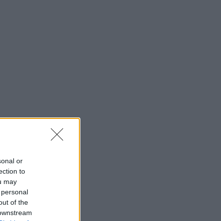
sonal or
ection to
ou may
 personal
out of the
 downstream