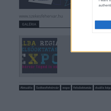
authenti
www.szekesfehervar.hu
GALÉRIA
Aktuális
Székesfehérvár
expo
felsőoktatás
duális kép