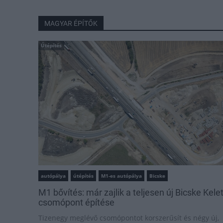
MAGYAR ÉPÍTŐK
Útépítés
autópálya
útépítés
M1-es autópálya
Bicske
M1 bővítés: már zajlik a teljesen új Bicske Kele
csomópont építése
Tizenegy meglévő csomópontot korszerűsít és négy új,