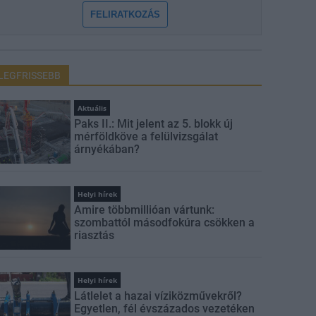
FELIRATKOZÁS
LEGFRISSEBB
Aktuális
Paks II.: Mit jelent az 5. blokk új
mérföldköve a felülvizsgálat
árnyékában?
Helyi hírek
Amire többmillióan vártunk:
szombattól másodfokúra csökken a
riasztás
Helyi hírek
Látlelet a hazai víziközművekről?
Egyetlen, fél évszázados vezetéken