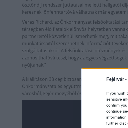
ösztöndíj rendszer juttatásai mellett) hallgatói d
keresnek, önfenntartóvá válhatnak már egyetemi é
Veres Richárd, az Önkormányzat felsőoktatási tan
térségben élő fiatalok előnyös helyzetben vannak,
partnereitől közvetlenül ismerhetik meg, mit tak
munkatársaitól szerezhetnek információt tevéken
szolgáltatásokról. A felsőoktatási intézmények 
azonosíthatóvá teszi, hogy az egyes végzettségek
nyújtanak.”
A kiállításon 38 cég biztosan ott lesz és további 
Fejérvár -
Önkormányzata és együttműködő partnerei nagy s
városból, Fejér megyéből és az ország minden ré
If you wish 
sensitive in
confirm you
continue se
information 
further disc