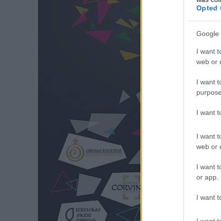
Opted 
Google 
I want t
web or d
I want t
purpose
I want 
I want t
web or d
I want t
or app.
I want t
I want t