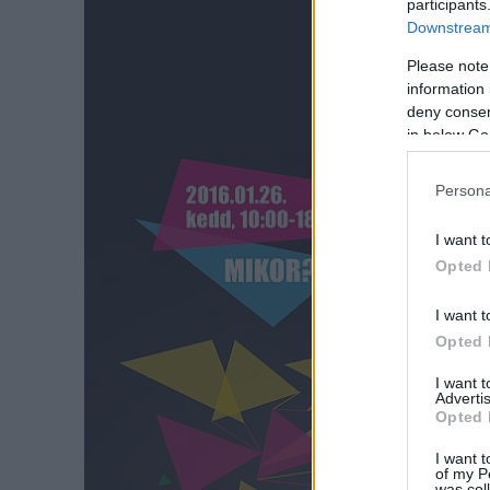
participants
Downstream 
Please note
information 
deny consent
in below Go
Persona
I want t
Opted 
I want t
Opted 
I want 
Advertis
Opted 
I want t
of my P
was col