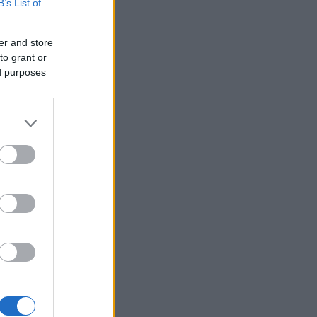
B’s List of
er and store
to grant or
ed purposes