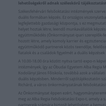
lehetőségekről adnak széleskörű tájékoztatást
Székesfehérvári felsőoktatási intézmények szer
duális formában képzés. Ez országos viszonylatba
legfejlettebb gazdasági központja, s ez megmutat
helyet hoztak létre, leendő munkavállalóik képzé
együttműködés (Önkormányzat-ipari szereplők-fel
hozott létre, amely komoly karrier és egzisztenci
együttműködő partnerek közös teendője, felelőssé
fiatalok és a családok figyelmét a duális képzések
A 10.00-18.00 óra között nyitva tartó expo-n képvi
intézmények, így az Óbudai Egyetem Alba Regia M
Kodolányi János Főiskola, továbbá azok a vállalati
duális képzésben. Minderről sajtótájékoztatón sz
Richárd, a város önkormányzatának felsőoktatási
Az Önkormányzat éppen ezért, hagyományteremtő j
meg az Alba Regia Felsőoktatási Expo-t, amely a s
partnereik számára biztosít lehetőséget a bemutat