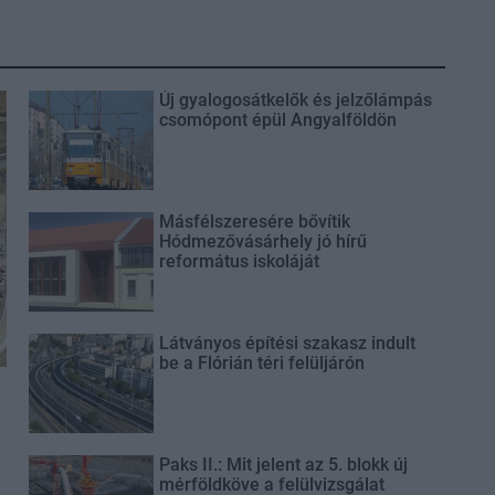
Új gyalogosátkelők és jelzőlámpás
csomópont épül Angyalföldön
Másfélszeresére bővítik
Hódmezővásárhely jó hírű
református iskoláját
Látványos építési szakasz indult
be a Flórián téri felüljárón
t
Paks II.: Mit jelent az 5. blokk új
mérföldköve a felülvizsgálat