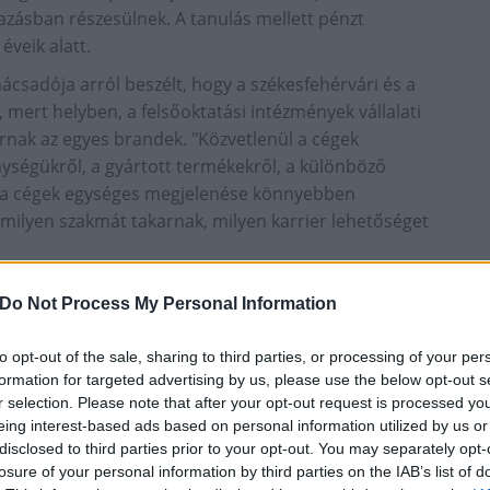
íjazásban részesülnek. A tanulás mellett pénzt
veik alatt.
ácsadója arról beszélt, hogy a székesfehérvári és a
 mert helyben, a felsőoktatási intézmények vállalati
arnak az egyes brandek. "Közvetlenül a cégek
ységükről, a gyártott termékekről, a különböző
és a cégek egységes megjelenése könnyebben
 milyen szakmát takarnak, milyen karrier lehetőséget
lehetőség is van még a kitelepülésre. Székesfehérvár
Do Not Process My Personal Information
zeretettel várnak minden érdeklődő fiatalt a
széből egyaránt.
to opt-out of the sale, sharing to third parties, or processing of your per
formation for targeted advertising by us, please use the below opt-out s
r selection. Please note that after your opt-out request is processed y
eing interest-based ads based on personal information utilized by us or
disclosed to third parties prior to your opt-out. You may separately opt-
losure of your personal information by third parties on the IAB’s list of