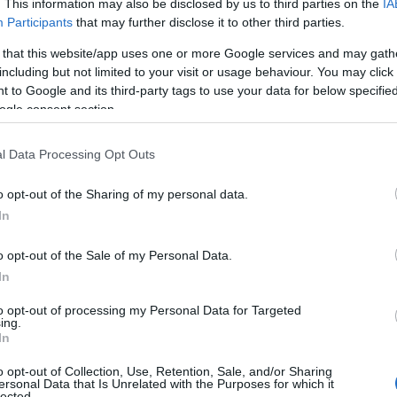
. This information may also be disclosed by us to third parties on the
IA
Participants
that may further disclose it to other third parties.
 that this website/app uses one or more Google services and may gath
including but not limited to your visit or usage behaviour. You may click 
 to Google and its third-party tags to use your data for below specifi
ogle consent section.
l Data Processing Opt Outs
o opt-out of the Sharing of my personal data.
In
o opt-out of the Sale of my Personal Data.
In
to opt-out of processing my Personal Data for Targeted
ing.
In
o opt-out of Collection, Use, Retention, Sale, and/or Sharing
ersonal Data that Is Unrelated with the Purposes for which it
lected.