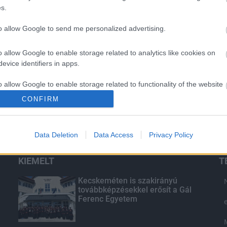
s.
to allow Google to send me personalized advertising.
o allow Google to enable storage related to analytics like cookies on
evice identifiers in apps.
o allow Google to enable storage related to functionality of the website
CONFIRM
o allow Google to enable storage related to personalization.
Data Deletion
Data Access
Privacy Policy
o allow Google to enable storage related to security, including
cation functionality and fraud prevention, and other user protection.
KIEMELT
T
Kecskeméten is szakirányú
továbbképzésekkel erősít a Gál
Ferenc Egyetem