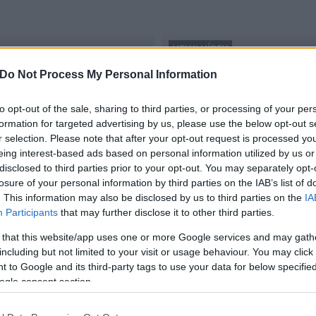
HELYI HÍREK
Székesfehérvár
Do Not Process My Personal Information
zpontjában
Átadták az Alcoa-Köfém új
2016.06.14
to opt-out of the sale, sharing to third parties, or processing of your per
formation for targeted advertising by us, please use the below opt-out s
r selection. Please note that after your opt-out request is processed y
eing interest-based ads based on personal information utilized by us or
disclosed to third parties prior to your opt-out. You may separately opt-
losure of your personal information by third parties on the IAB’s list of
. This information may also be disclosed by us to third parties on the
IA
Participants
that may further disclose it to other third parties.
 that this website/app uses one or more Google services and may gath
including but not limited to your visit or usage behaviour. You may click 
 to Google and its third-party tags to use your data for below specifi
ogle consent section.