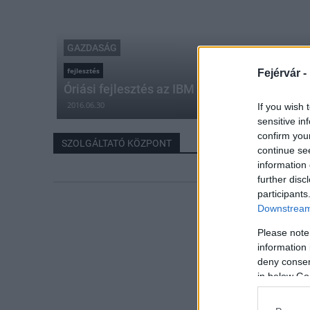
GAZDASÁG
fejlesztés
Fejérvár -
Óriási fejlesztés az IBM székesfehérvári kö
2016.06.30
If you wish 
sensitive in
confirm you
SZOLGÁLTATÓ KÖZPONT
continue se
information 
further disc
participants
Downstream 
Please note
information 
deny consent
in below Go