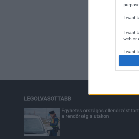
purpose
I want 
I want t
web or d
I want t
or app.
I want t
I want t
authenti
LEGOLVASOTTABB
Egyhetes országos ellenőrzést tart
a rendőrség a utakon