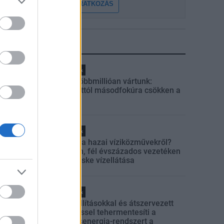
FELIRATKOZÁS
LEGFRISSEBB
Helyi hírek
Amire többmillióan vártunk:
szombattól másodfokúra csökken a
riasztás
Helyi hírek
Látlelet a hazai víziközművekről?
Egyetlen, fél évszázados vezetéken
múlt Bicske vízellátása
Helyi hírek
Gyárleállításokkal és átszervezett
termeléssel tehermentesíti a
villamosenergia-rendszert a