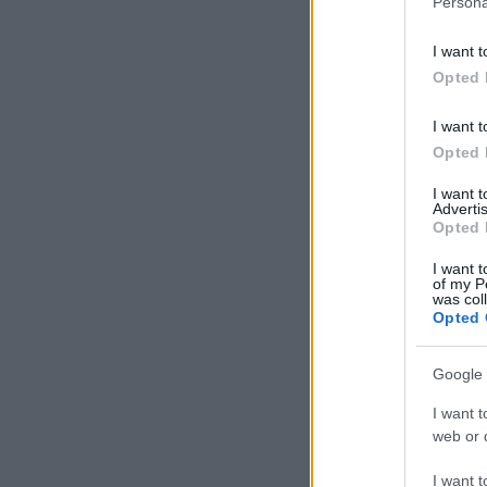
Persona
I want t
Opted 
I want t
Opted 
I want 
Advertis
Opted 
I want t
of my P
was col
Opted 
Google 
I want t
web or d
I want t