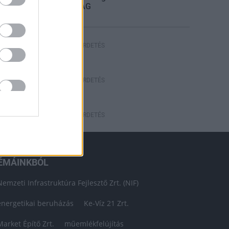
STRABAG
HIRDETÉS
HIRDETÉS
HIRDETÉS
ÉMÁINKBÓL
Nemzeti Infrastruktúra Fejlesztő Zrt. (NIF)
energetikai beruházás
Ke-Víz 21 Zrt.
Market Építő Zrt.
műemlékfelújítás