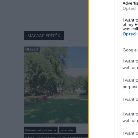
Advertis
Opted 
I want t
of my P
was col
Opted 
MAGYAR ÉPÍTŐK
Mi épül?
Google 
I want t
web or d
I want t
purpose
I want 
I want t
web or d
Belváros-Lipótváros
játszótér
I want t
Város-Teampannon Kereskedelmi és Szolgáltató Kft.
parkfelújítás