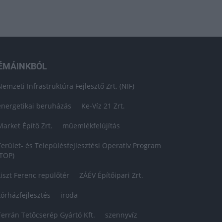
ÉMÁINKBÓL
Nemzeti Infrastruktúra Fejlesztő Zrt. (NIF)
energetikai beruházás
Ke-Víz 21 Zrt.
Market Építő Zrt.
műemlékfelújítás
Terület- és Településfejlesztési Operatív Program
(TOP)
Liszt Ferenc repülőtér
ZÁÉV Építőipari Zrt.
kórházfejlesztés
iroda
Terrán Tetőcserép Gyártó Kft.
szennyvíz