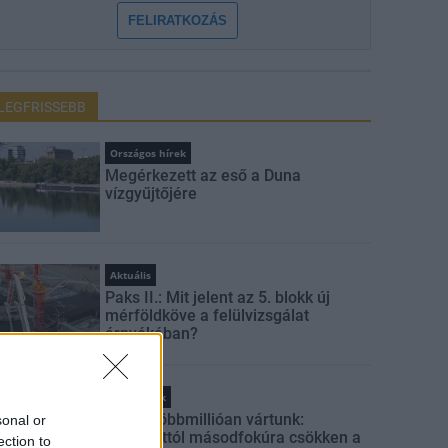
FELIRATKOZÁS
LEGFRISSEBB
Országos hírek
Megérkezett az eső a Duna
vízgyűjtőjére
Aktuális
Paks II.: Mit jelent az 5. blokk új
mérföldköve a felülvizsgálat
árnyékában?
Helyi hírek
Amire többmillióan vártunk:
sonal or
szombattól másodfokúra csökken a
ection to