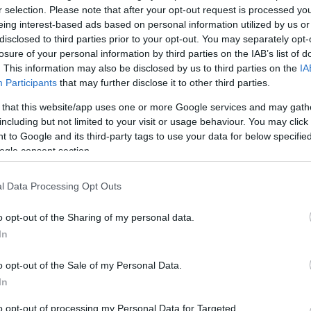
r selection. Please note that after your opt-out request is processed y
eing interest-based ads based on personal information utilized by us or
disclosed to third parties prior to your opt-out. You may separately opt-
losure of your personal information by third parties on the IAB’s list of
magyar válogatott jégkorongozója, Erdély Csanád
. This information may also be disclosed by us to third parties on the
IA
Participants
that may further disclose it to other third parties.
n játszó 22 éves csatár a klub honlapja szerint a
 that this website/app uses one or more Google services and may gath
üttesnél, mellyel jelenleg az osztrák liga
including but not limited to your visit or usage behaviour. You may click 
 to Google and its third-party tags to use your data for below specifi
ogle consent section.
 a következő két évben töretlen lesz, folyamatosan
 méltón fogja képviselni a válogatottban Fehérvárt és
l Data Processing Opt Outs
k" - nyilatkozta a honlapnak Gál Péter Pál, a klub
o opt-out of the Sharing of my personal data.
In
n 50 mérkőzésen 40 pontot szerzett a Fehérvár AV19
o opt-out of the Sale of my Personal Data.
In
ődés
Fehérvár AV19
Erdély Csanád
to opt-out of processing my Personal Data for Targeted