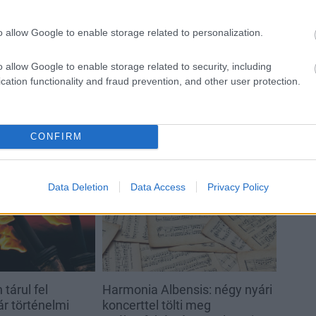
Másfélszeresére bővítik
o allow Google to enable storage related to personalization.
Hódmezővásárhely jó hírű
református iskoláját
o allow Google to enable storage related to security, including
cation functionality and fraud prevention, and other user protection.
CONFIRM
Helyi hírek
Data Deletion
Data Access
Privacy Policy
tárul fel
Harmonia Albensis: négy nyári
r történelmi
koncerttel tölti meg