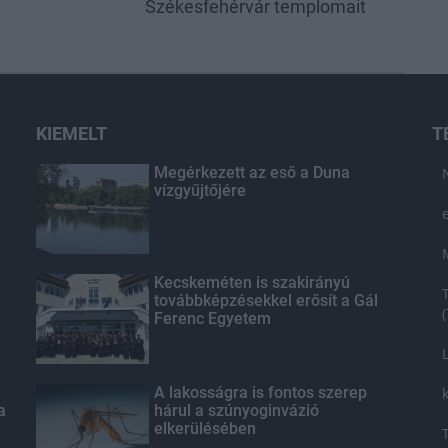
Székesfehérvár templomait
KIEMELT
T
Megérkezett az eső a Duna
vízgyűjtőjére
Kecskeméten is szakirányú
továbbképzésekkel erősít a Gál
Ferenc Egyetem
A lakosságra is fontos szerep
a
hárul a szúnyoginvázió
elkerülésében