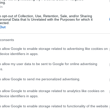
ing.
In
o opt-out of Collection, Use, Retention, Sale, and/or Sharing
ersonal Data that Is Unrelated with the Purposes for which it
lected.
Out
Történelmi táj, amelynek minden
consents
köve mesél – megújul a tatai
Angolkert
o allow Google to enable storage related to advertising like cookies on
evice identifiers in apps.
o allow my user data to be sent to Google for online advertising
M1 bővítés: már zajlik a teljesen új
s.
Bicske Kelet csomópont építése
to allow Google to send me personalized advertising.
o allow Google to enable storage related to analytics like cookies on
Új gyalogosátkelők és jelzőlámpás
evice identifiers in apps.
csomópont épül Angyalföldön
o allow Google to enable storage related to functionality of the website