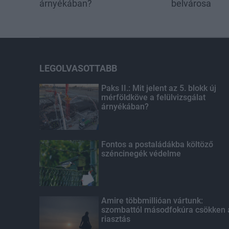
árnyékában?
belvárosa
LEGOLVASOTTABB
Paks II.: Mit jelent az 5. blokk új
mérföldköve a felülvizsgálat
árnyékában?
Fontos a postaládákba költöző
széncinegék védelme
Amire többmillióan vártunk:
szombattól másodfokúra csökken 
riasztás