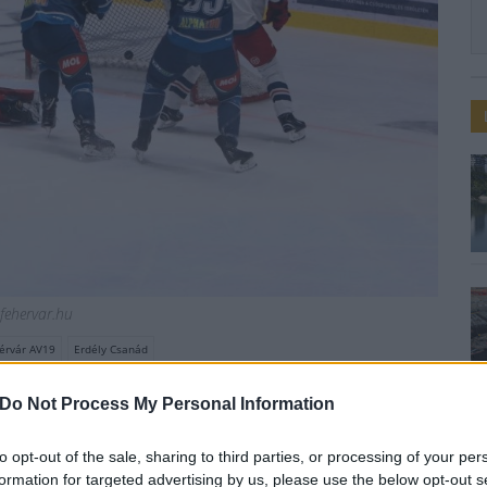
sfehervar.hu
érvár AV19
Erdély Csanád
t hosszabbított a
Do Not Process My Personal Information
attal
to opt-out of the sale, sharing to third parties, or processing of your per
formation for targeted advertising by us, please use the below opt-out s