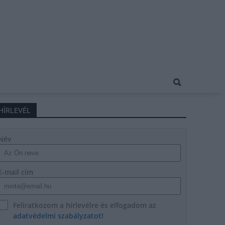
HÍRLEVÉL
Név
E-mail cím
Feliratkozom a hírlevélre és elfogadom az
adatvédelmi szabályzatot!