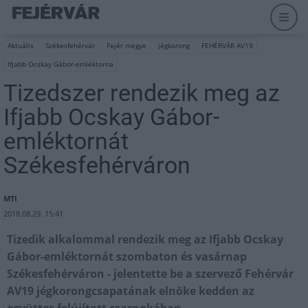
Aktuális
Székesfehérvár
Fejér megye
jégkorong
FEHÉRVÁR AV19
Ifjabb Ocskay Gábor-emléktorna
Tizedszer rendezik meg az
Ifjabb Ocskay Gábor-
emléktornát
Székesfehérváron
MTI
2018.08.29. 15:41
Tizedik alkalommal rendezik meg az Ifjabb Ocskay
Gábor-emléktornát szombaton és vasárnap
Székesfehérváron - jelentette be a szervező Fehérvár
AV19 jégkorongcsapatának elnöke kedden az