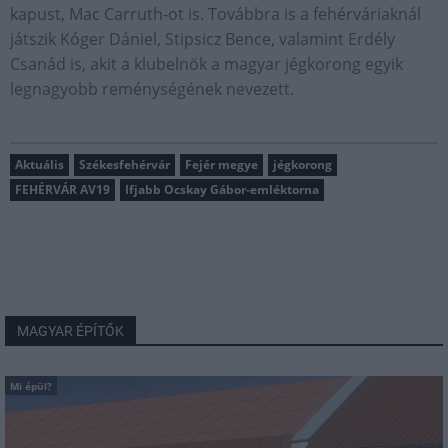
kapust, Mac Carruth-ot is. Továbbra is a fehérváriaknál
játszik Kóger Dániel, Stipsicz Bence, valamint Erdély
Csanád is, akit a klubelnök a magyar jégkorong egyik
legnagyobb reménységének nevezett.
Aktuális
Székesfehérvár
Fejér megye
jégkorong
FEHÉRVÁR AV19
Ifjabb Ocskay Gábor-emléktorna
MAGYAR ÉPÍTŐK
Mi épül?