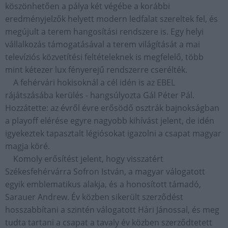
köszönhetően a pálya két végébe a korábbi
eredményjelzők helyett modern ledfalat szereltek fel, és
megújult a terem hangosítási rendszere is. Egy helyi
vállalkozás támogatásával a terem világítását a mai
televíziós közvetítési feltételeknek is megfelelő, több
mint kétezer lux fényerejű rendszerre cserélték.
A fehérvári hokisoknál a cél idén is az EBEL
rájátszásába kerülés - hangsúlyozta Gál Péter Pál.
Hozzátette: az évről évre erősödő osztrák bajnokságban
a playoff elérése egyre nagyobb kihívást jelent, de idén
igyekeztek tapasztalt légiósokat igazolni a csapat magyar
magja köré.
Komoly erősítést jelent, hogy visszatért
Székesfehérvárra Sofron István, a magyar válogatott
egyik emblematikus alakja, és a honosított támadó,
Sarauer Andrew. Év közben sikerült szerződést
hosszabbítani a szintén válogatott Hári Jánossal, és meg
tudta tartani a csapat a tavaly év közben szerződtetett