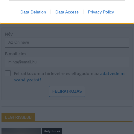
Data Deletion
Data Access
Privacy Policy
HÍRLEVÉL
Név
E-mail cím
Feliratkozom a hírlevélre és elfogadom az
adatvédelmi
szabályzatot!
FELIRATKOZÁS
LEGFRISSEBB
Helyi hírek