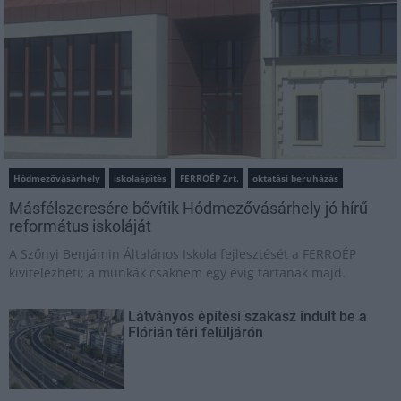
Hódmezővásárhely
iskolaépítés
FERROÉP Zrt.
oktatási beruházás
Másfélszeresére bővítik Hódmezővásárhely jó hírű
református iskoláját
A Szőnyi Benjámin Általános Iskola fejlesztését a FERROÉP
kivitelezheti; a munkák csaknem egy évig tartanak majd.
Látványos építési szakasz indult be a
Flórián téri felüljárón