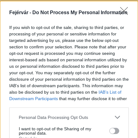
Paks II.: Mit jelent az 5. blokk új
mérföldköve a felülvizsgálat
Fejérvár -
Do Not Process My Personal Information
árnyékában?
If you wish to opt-out of the sale, sharing to third parties, or
processing of your personal or sensitive information for
Elkészült a Liszt Ferenc repülőtér
targeted advertising by us, please use the below opt-out
közelében lévő logisztikai bázis út- és
section to confirm your selection. Please note that after your
közműhálózatának fejlesztése
opt-out request is processed you may continue seeing
interest-based ads based on personal information utilized by
us or personal information disclosed to third parties prior to
Látlelet a hazai víziközművekről?
your opt-out. You may separately opt-out of the further
Egyetlen, fél évszázados vezetéken
disclosure of your personal information by third parties on the
múlt Bicske vízellátása
IAB’s list of downstream participants. This information may
also be disclosed by us to third parties on the
IAB’s List of
Downstream Participants
that may further disclose it to other
third parties.
Please note that this website/app uses one or more Google
Personal Data Processing Opt Outs
AJÁNLJUK MÉG
services and may gather and store information including but
not limited to your visit or usage behaviour. You may click to
I want to opt-out of the Sharing of my
personal data.
grant or deny consent to Google and its third-party tags to