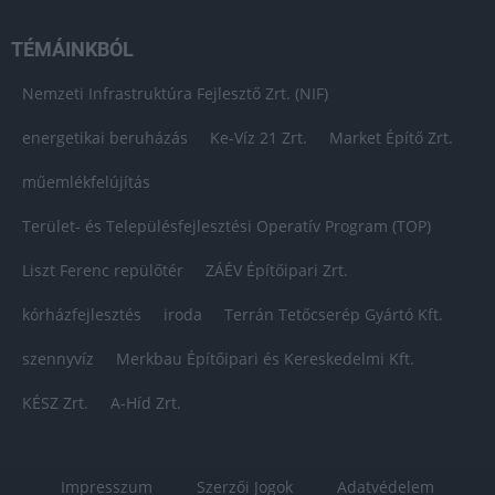
TÉMÁINKBÓL
Nemzeti Infrastruktúra Fejlesztő Zrt. (NIF)
energetikai beruházás
Ke-Víz 21 Zrt.
Market Építő Zrt.
műemlékfelújítás
Terület- és Településfejlesztési Operatív Program (TOP)
Liszt Ferenc repülőtér
ZÁÉV Építőipari Zrt.
kórházfejlesztés
iroda
Terrán Tetőcserép Gyártó Kft.
szennyvíz
Merkbau Építőipari és Kereskedelmi Kft.
KÉSZ Zrt.
A-Híd Zrt.
Impresszum
Szerzői Jogok
Adatvédelem