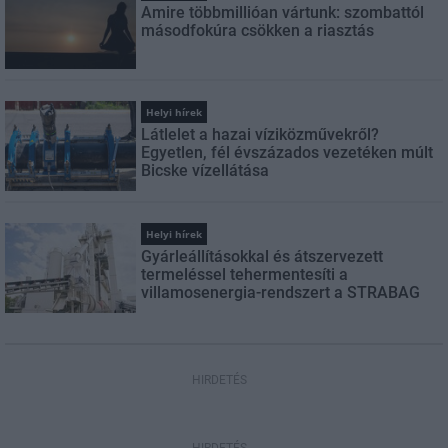
Amire többmillióan vártunk: szombattól
másodfokúra csökken a riasztás
Helyi hírek
Látlelet a hazai víziközművekről?
Egyetlen, fél évszázados vezetéken múlt
Bicske vízellátása
Helyi hírek
Gyárleállításokkal és átszervezett
termeléssel tehermentesíti a
villamosenergia-rendszert a STRABAG
HIRDETÉS