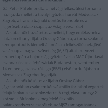
együttes felújított csarnokában.
Gál Péter Pál elmondta: a hétvégi felkészülési tornán a
házigazda mellett a tavalyi győztes horvát Medvescak
Zagreb, a francia bajnoki döntős Grenoble és a
legerősebb olasz csapat, az Asiago vesz részt.
A klubelnök hozzátette: amellett, hogy emlékeznek a
fiatalon elhunyt ifjabb Ocskay Gáborra, a torna szakmai
szempontból is kiemelt állomása a felkészülésnek. Jövő
vasárnap a magyar szövetség (MJSZ) által szervezett
szuperkupán a bajnokság győztesével, a MAC Újbudával
csapnak össze a fehérváriak Budapesten, szeptember
14-én pedig, az osztrák liga (EBEL) első fordulójában a
Medvescak Zagrebet fogadják.
A klubelnök közölte: az Ifjabb Ocskay Gábor
Jégcsarnokban csaknem kétszázmillió forintból végeztek
felújításokat a szezonkezdetre. A régi, elavultat egy 21.
századi előírásoknak megfelelő flexibilis
palánkrendszerre cserélték, az MJSZ támogatásának