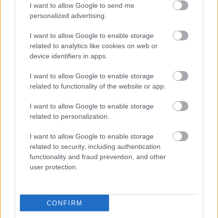
I want to allow Google to send me
Harmonia Albensis: négy nyári koncerttel tölti meg
personalized advertising.
Székesfehérvár templomait
I want to allow Google to enable storage
related to analytics like cookies on web or
device identifiers in apps.
I want to allow Google to enable storage
Helyi hírek
related to functionality of the website or app.
I want to allow Google to enable storage
related to personalization.
I want to allow Google to enable storage
related to security, including authentication
functionality and fraud prevention, and other
Ezzel a beruházással a Székesfehérvár-Balaton vasúti
user protection.
szakasz is szintet lép
CONFIRM