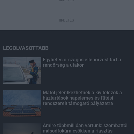
HIRDETÉS
HIRDETÉS
LEGOLVASOTTABB
Egyhetes országos ellenőrzést tart a
rendőrség a utakon
Mától jelentkezhetnek a kivitelezők a
háztartások napelemes és fűtési
rendszereit támogató pályázatra
Amire többmillióan vártunk: szombattól
másodfokúra csökken a riasztás