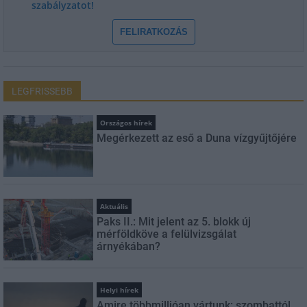
szabályzatot!
FELIRATKOZÁS
LEGFRISSEBB
Országos hírek
Megérkezett az eső a Duna vízgyűjtőjére
Aktuális
Paks II.: Mit jelent az 5. blokk új
mérföldköve a felülvizsgálat
árnyékában?
Helyi hírek
Amire többmillióan vártunk: szombattól