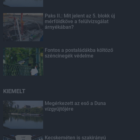
Paks II.: Mit jelent az 5. blokk új
mérföldköve a felülvizsgálat
árnyékában?
Fontos a postaládákba költöző
széncinegék védelme
KIEMELT
Megérkezett az eső a Duna
vízgyűjtőjére
Kecskeméten is szakirányú