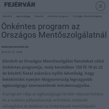
Aktuális
egészségügy
fiatalok
önkéntes program
Országos Mentőszolgálat
Önkéntes program az
Országos Mentőszolgálatnál
toborzas.mentok.hu
2018.07.10. 19:00
Elindult az Országos Mentőszolgálat fiatalokat célzó
önkéntes programja, mely keretében 150 fő 18 és 22
év közötti fiatal számára nyílik lehetőség, hogy
betekintést nyerjen Magyarország legnagyobb
egészségügyi szervezetének mindennapjaiba.
A program célja az egészségügyi terület népszerűsítése
és a tudatos pályaválasztás erősítése, melynek
elősegítése érdekében az önkéntesek mentőápolói