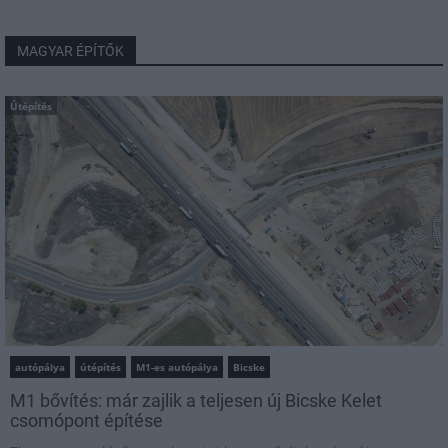
MAGYAR ÉPÍTŐK
Útépítés
autópálya
útépítés
M1-es autópálya
Bicske
M1 bővítés: már zajlik a teljesen új Bicske Kelet
csomópont építése