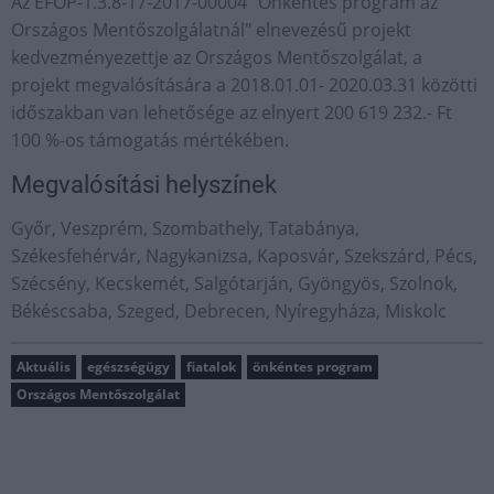
Az EFOP-1.3.8-17-2017-00004 "Önkéntes program az
Országos Mentőszolgálatnál" elnevezésű projekt
kedvezményezettje az Országos Mentőszolgálat, a
projekt megvalósítására a 2018.01.01- 2020.03.31 közötti
időszakban van lehetősége az elnyert 200 619 232.- Ft
100 %-os támogatás mértékében.
Megvalósítási helyszínek
Győr, Veszprém, Szombathely, Tatabánya,
Székesfehérvár, Nagykanizsa, Kaposvár, Szekszárd, Pécs,
Szécsény, Kecskemét, Salgótarján, Gyöngyös, Szolnok,
Békéscsaba, Szeged, Debrecen, Nyíregyháza, Miskolc
Aktuális
egészségügy
fiatalok
önkéntes program
Országos Mentőszolgálat