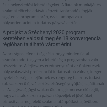
és elhelyezkedési lehetőségeket. A fiatalok munkáját és
szakmai előrehaladását képzett tanácsadók fogják
segíteni a program során, ezzel támogatva a
pályaorientációt, a tudatos pályaválasztást.
A projekt a Széchenyi 2020 program
keretében valósul meg és 18 konvergencia
régióban található várost érint.
Az országos lefedettség célja, hogy minden fiatal
számára adott legyen a lehetőség a programban való
részvételre. A fejlesztés eredményeként az önkéntesek
pályaválasztási preferenciái tudatosabbá válnak, idegen
nyelvi készségeik fejlődnek és rengeteg hasznos tudást
(pl. szakszerű újraélesztés, elsősegélynyújtás) sajátítanak
el. Az egészségügyi szakterület megismerése elősegíti,
hogy a fiatalok ezen a pályán képzeljék el jövőjüket,
biztosítva a megfelelő szakmai utánpótlást a jövőben.