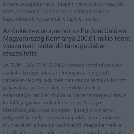
ismeretet sajátítanak el, idegen nyelvi órákon vesznek
részt, valamint különböző munkafolyamatokba
kapcsolódnak be szakmai felügyelet mellett.
Az önkéntes programot az Európai Unió és
Magyarország Kormánya 200,61 millió forint
vissza nem térítendő támogatásban
részesítette.
Az EFOP-1.3.8-17-2017-00004 azonosítószámú projekt
azokat a középiskolai tanulmányaikat befejezett
fiatalokat célozza, akik még nem rendelkeznek kiforrott
pályaválasztási tervekkel, de érdeklődnek az
egészségügyi terület kínálta karrierlehetőségek iránt. A
külföldi jó gyakorlatokat követve az Országos
Mentőszolgálat olyan komplex ifjúsági programot
dolgozott ki, melyben a 6 hónap időtartamú önkéntes
munka révén a fiatalok testközelből megismerhetik a
sürgősségi ellátás működését, a kapcsolódó szakmákat