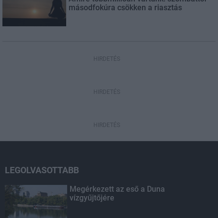
másodfokúra csökken a riasztás
HIRDETÉS
HIRDETÉS
HIRDETÉS
LEGOLVASOTTABB
Megérkezett az eső a Duna
vízgyűjtőjére