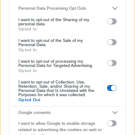
árnyékában?
Please note that this website/app uses one or more Google
Personal Data Processing Opt Outs
services and may gather and store information including but
not limited to your visit or usage behaviour. You may click to
I want to opt-out of the Sharing of my
personal data.
grant or deny consent to Google and its third-party tags to
Opted In
use your data for below specified purposes in below Google
consent section.
I want to opt-out of the Sale of my
AJÁNLJUK MÉG
Personal Data.
Opted In
Aktuális
I want to opt-out of processing my
Personal Data for Targeted Advertising.
Opted In
I want to opt-out of Collection, Use,
Retention, Sale, and/or Sharing of my
Personal Data that Is Unrelated with the
Purposes for which it was collected.
Opted Out
Paks II.: Mit jelent az 5. blokk új mérföldköve a
Google consents
felülvizsgálat árnyékában?
I want to allow Google to enable storage
related to advertising like cookies on web or