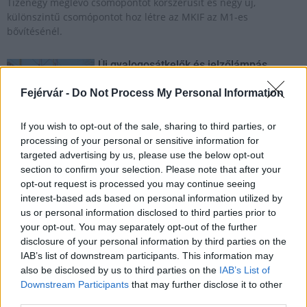
Tizenegy meglévő csomópontot korszerűsít és négy új,
különszintű csomópontot hoz létre az MKIF az M1-es
bővítésénél.
Új gyalogosátkelők és jelzőlámpás
csomópont épül Angyalföldön
Fejérvár -
Do Not Process My Personal Information
If you wish to opt-out of the sale, sharing to third parties, or
Másfélszeresére bővítik
processing of your personal or sensitive information for
Hódmezővásárhely jó hírű református
targeted advertising by us, please use the below opt-out
iskoláját
section to confirm your selection. Please note that after your
opt-out request is processed you may continue seeing
interest-based ads based on personal information utilized by
us or personal information disclosed to third parties prior to
Látványos építési szakasz indult be a
your opt-out. You may separately opt-out of the further
Flórián téri felüljárón
disclosure of your personal information by third parties on the
IAB’s list of downstream participants. This information may
also be disclosed by us to third parties on the
IAB’s List of
Downstream Participants
that may further disclose it to other
Paks II.: Mit jelent az 5. blokk új
third parties.
mérföldköve a felülvizsgálat