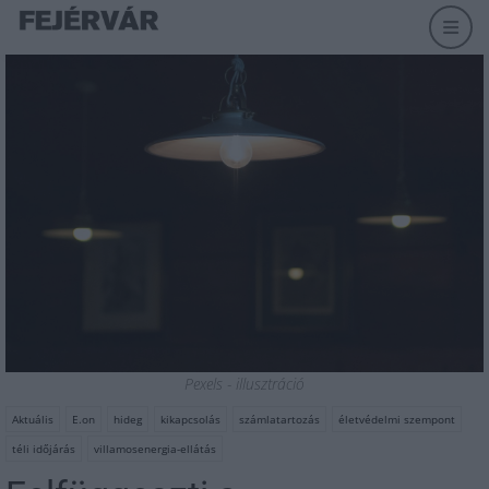
Pexels - illusztráció
Aktuális
E.on
hideg
kikapcsolás
számlatartozás
életvédelmi szempont
téli időjárás
villamosenergia-ellátás