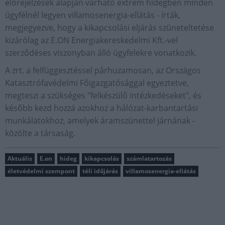
előrejelzések alapján várható extrém hidegben minden
ügyfélnél legyen villamosenergia-ellátás - írták,
megjegyezve, hogy a kikapcsolási eljárás szüneteltetése
kizárólag az E.ON Energiakereskedelmi Kft.-vel
szerződéses viszonyban álló ügyfelekre vonatkozik.
A zrt. a felfüggesztéssel párhuzamosan, az Országos
Katasztrófavédelmi Főigazgatósággal egyeztetve,
megteszi a szükséges "felkészülő intézkedéseket", és
később kezd hozzá azokhoz a hálózat-karbantartási
munkálatokhoz, amelyek áramszünettel járnának -
közölte a társaság.
Aktuális
E.on
hideg
kikapcsolás
számlatartozás
életvédelmi szempont
téli időjárás
villamosenergia-ellátás