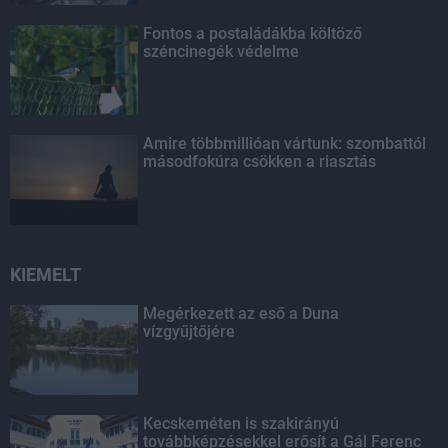
Fontos a postaládákba költöző
széncinegék védelme
Amire többmillióan vártunk: szombattól
másodfokúra csökken a riasztás
KIEMELT
Megérkezett az eső a Duna
vízgyűjtőjére
Kecskeméten is szakirányú
továbbképzésekkel erősít a Gál Ferenc