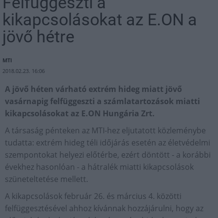
Felfüggeszti a
kikapcsolásokat az E.ON a
jövő hétre
MTI
2018.02.23. 16:06
A jövő héten várható extrém hideg miatt jövő
vasárnapig felfüggeszti a számlatartozások miatti
kikapcsolásokat az E.ON Hungária Zrt.
A társaság pénteken az MTI-hez eljutatott közleménybe
tudatta: extrém hideg téli időjárás esetén az életvédelmi
szempontokat helyezi előtérbe, ezért döntött - a korábbi
évekhez hasonlóan - a hátralék miatti kikapcsolások
szüneteltetése mellett.
A kikapcsolások február 26. és március 4. közötti
felfüggesztésével ahhoz kívánnak hozzájárulni, hogy az