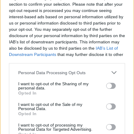
section to confirm your selection. Please note that after your
opt-out request is processed you may continue seeing
interest-based ads based on personal information utilized by
us or personal information disclosed to third parties prior to
your opt-out. You may separately opt-out of the further
AJÁNLJUK MÉG
disclosure of your personal information by third parties on the
IAB’s list of downstream participants. This information may
also be disclosed by us to third parties on the
IAB’s List of
Aktuális
Downstream Participants
that may further disclose it to other
third parties.
Please note that this website/app uses one or more Google
Personal Data Processing Opt Outs
services and may gather and store information including but
not limited to your visit or usage behaviour. You may click to
I want to opt-out of the Sharing of my
personal data.
grant or deny consent to Google and its third-party tags to
Opted In
use your data for below specified purposes in below Google
Paks II.: Mit jelent az 5. blokk új mérföldköve a
consent section.
I want to opt-out of the Sale of my
felülvizsgálat árnyékában?
Personal Data.
Opted In
I want to opt-out of processing my
Personal Data for Targeted Advertising.