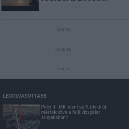
HIRDETÉS
HIRDETÉS
HIRDETÉS
LEGOLVASOTTABB
Paks II.: Mit jelent az 5. blokk új
mérföldköve a felülvizsgálat
árnyékában?