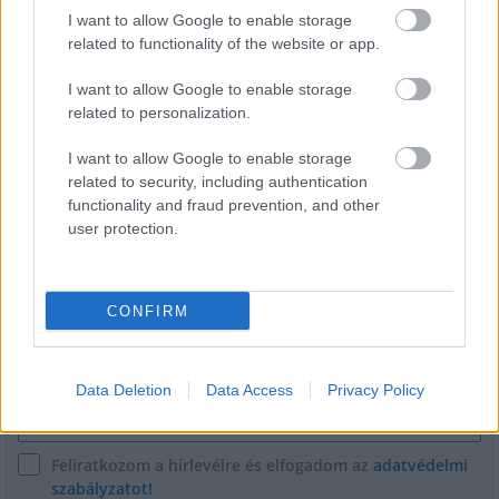
I want to allow Google to enable storage
related to functionality of the website or app.
Miért kulcsfontosságú a korszerű légtechnika az
egészségügyi intézményekben?
I want to allow Google to enable storage
related to personalization.
I want to allow Google to enable storage
related to security, including authentication
functionality and fraud prevention, and other
user protection.
HÍRLEVÉL
CONFIRM
Név
Data Deletion
Data Access
Privacy Policy
E-mail cím
Feliratkozom a hírlevélre és elfogadom az
adatvédelmi
szabályzatot!