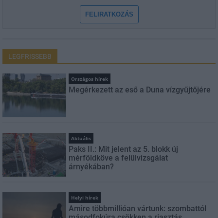
FELIRATKOZÁS
LEGFRISSEBB
Országos hírek
Megérkezett az eső a Duna vízgyűjtőjére
Aktuális
Paks II.: Mit jelent az 5. blokk új
mérföldköve a felülvizsgálat
árnyékában?
Helyi hírek
Amire többmillióan vártunk: szombattól
másodfokúra csökken a riasztás