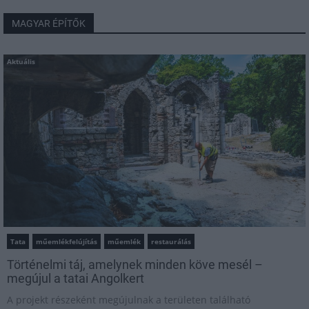
MAGYAR ÉPÍTŐK
Aktuális
Tata
műemlékfelújítás
műemlék
restaurálás
Történelmi táj, amelynek minden köve mesél –
megújul a tatai Angolkert
A projekt részeként megújulnak a területen található