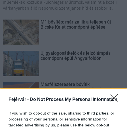
műemlékek, köztük a különleges Műromok, valamint a közeli
Várkanyarban álló Nepomuki Szent János híd és szobor is.
M1 bővítés: már zajlik a teljesen új
Bicske Kelet csomópont építése
Új gyalogosátkelők és jelzőlámpás
csomópont épül Angyalföldön
Másfélszeresére bővítik
Hódmezővásárhely jó hírű református
iskoláját
Fejérvár -
Do Not Process My Personal Information
If you wish to opt-out of the sale, sharing to third parties, or
Látványos építési szakasz indult be a
processing of your personal or sensitive information for
Flórián téri felüljárón
targeted advertising by us, please use the below opt-out