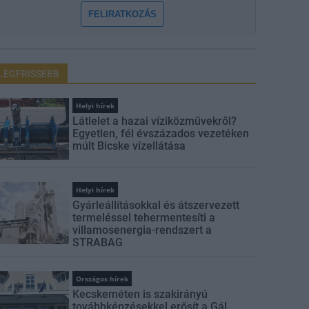
FELIRATKOZÁS
LEGFRISSEBB
Helyi hírek
Látlelet a hazai víziközművekről?
Egyetlen, fél évszázados vezetéken
múlt Bicske vízellátása
Helyi hírek
Gyárleállításokkal és átszervezett
termeléssel tehermentesíti a
villamosenergia-rendszert a
STRABAG
Országos hírek
Kecskeméten is szakirányú
továbbképzésekkel erősít a Gál