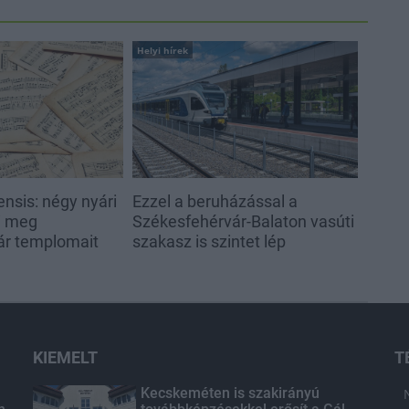
Helyi hírek
nsis: négy nyári
Ezzel a beruházással a
ti meg
Székesfehérvár-Balaton vasúti
ár templomait
szakasz is szintet lép
KIEMELT
T
Kecskeméten is szakirányú