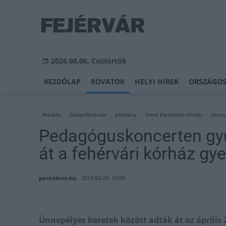
2026.08.06, Csütörtök
KEZDŐLAP
ROVATOK
HELYI HÍREK
ORSZÁGOS
Aktuális
Székesfehérvár
adomány
Szent Pantaleon Kórház
konce
Pedagóguskoncerten gyű
át a fehérvári kórház g
pantaleon.hu
2018.04.29. 16:00
Ünnepélyes keretek között adták át az április 