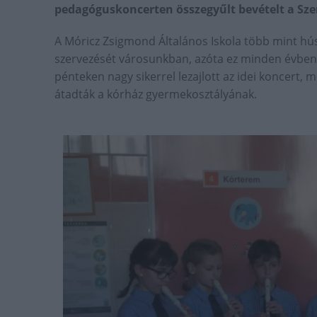
pedagóguskoncerten összegyűlt bevételt a Sz
A Móricz Zsigmond Általános Iskola több mint h
szervezését városunkban, azóta ez minden évben
pénteken nagy sikerrel lezajlott az idei koncert, 
átadták a kórház gyermekosztályának.