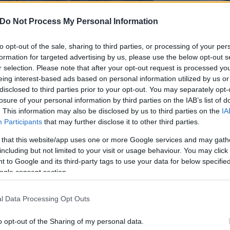
Do Not Process My Personal Information
to opt-out of the sale, sharing to third parties, or processing of your per
formation for targeted advertising by us, please use the below opt-out s
r selection. Please note that after your opt-out request is processed y
eing interest-based ads based on personal information utilized by us or
disclosed to third parties prior to your opt-out. You may separately opt-
losure of your personal information by third parties on the IAB’s list of
. This information may also be disclosed by us to third parties on the
IA
Participants
that may further disclose it to other third parties.
 that this website/app uses one or more Google services and may gath
including but not limited to your visit or usage behaviour. You may click 
 to Google and its third-party tags to use your data for below specifi
ogle consent section.
33.500 forint gyűlt össze, melyet Fazekas Andrea
l Data Processing Opt Outs
a a rendezvény egyik főszervezője és a Móricz
ztak el kórházunk gyermekosztályára, ahol dr.
o opt-out of the Sharing of my personal data.