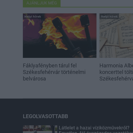
AJÁNLJUK MÉG
Helyi hírek
Helyi hírek
Fáklyafényben tárul fel
Harmonia Albe
Székesfehérvár történelmi
koncerttel töl
belvárosa
Székesfehérv
LEGOLVASOTTABB
Látlelet a hazai víziközművekről?