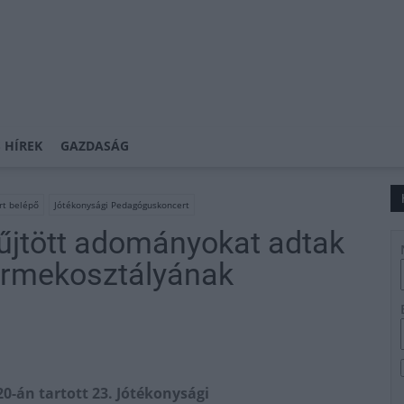
 HÍREK
GAZDASÁG
rt belépő
Jótékonysági Pedagóguskoncert
jtött adományokat adtak
yermekosztályának
20-án tartott 23. Jótékonysági