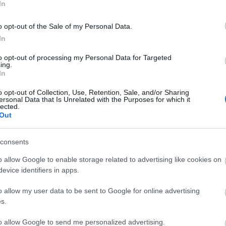
ója és a gyermekosztály dolgozói valamint
In
eglepetés műsorát is. Az adományt dr. Yousif
t, aki megköszönte a sok felkészüléssel, munkával
o opt-out of the Sale of my Personal Data.
ől összegyűlt összeget, melyből az osztályon lévő
In
to opt-out of processing my Personal Data for Targeted
 fejezi ki a szervezők, a koncerten fellépők és
ing.
In
o opt-out of Collection, Use, Retention, Sale, and/or Sharing
ersonal Data that Is Unrelated with the Purposes for which it
ház
koncert belépő
Jótékonysági Pedagóguskoncert
lected.
Out
consents
o allow Google to enable storage related to advertising like cookies on
evice identifiers in apps.
o allow my user data to be sent to Google for online advertising
Elkészült a Liszt Ferenc repülőtér
s.
közelében lévő logisztikai bázis út-
és közműhálózatának fejlesztése
to allow Google to send me personalized advertising.