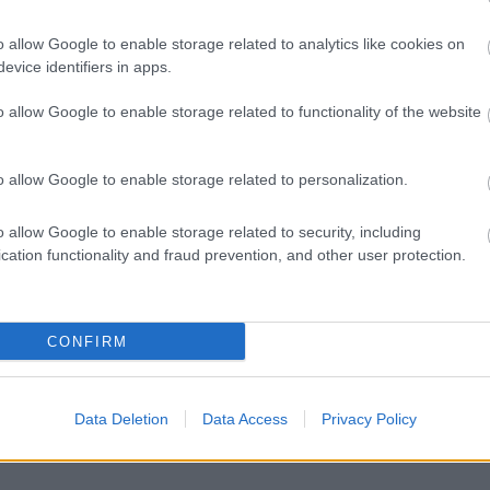
o allow Google to enable storage related to analytics like cookies on
Látlelet a hazai víziközművekről?
evice identifiers in apps.
Egyetlen, fél évszázados
vezetéken múlt Bicske vízellátása
o allow Google to enable storage related to functionality of the website
Épített öröksége megújításával is
o allow Google to enable storage related to personalization.
készül Mohács a csata ötszázadik
évfordulójára
o allow Google to enable storage related to security, including
cation functionality and fraud prevention, and other user protection.
A tengerfenék alatt négy
-
óriáskábellel kötik össze
Spanyolország és Franciaország
CONFIRM
villamosenergia-hálózatát
Data Deletion
Data Access
Privacy Policy