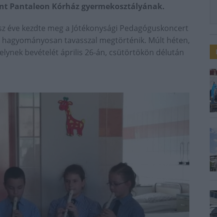
ent Pantaleon Kórház gyermekosztályának.
úsz éve kezdte meg a Jótékonysági Pedagóguskoncert
 hagyományosan tavasszal megtörténik. Múlt héten,
melynek bevételét április 26-án, csütörtökön délután