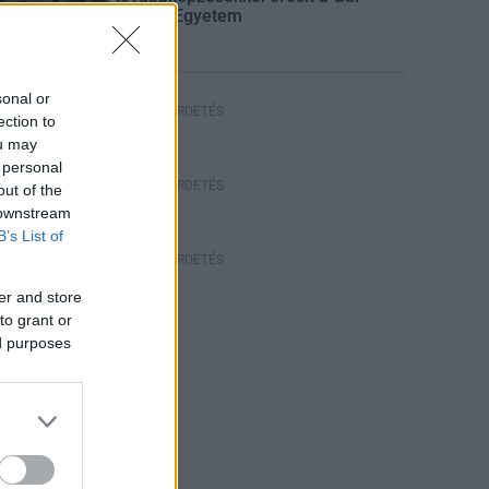
Ferenc Egyetem
sonal or
HIRDETÉS
ection to
ou may
 personal
HIRDETÉS
out of the
 downstream
B’s List of
HIRDETÉS
er and store
to grant or
ed purposes