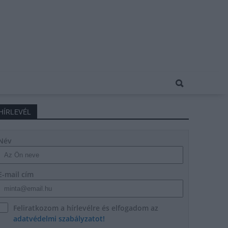
HÍRLEVÉL
Név
E-mail cím
Feliratkozom a hírlevélre és elfogadom az
adatvédelmi szabályzatot!