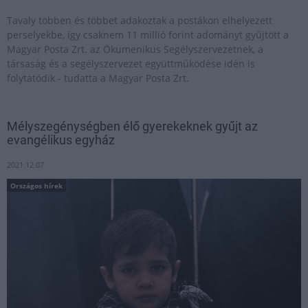
Tavaly többen és többet adakoztak a postákon elhelyezett
perselyekbe, így csaknem 11 millió forint adományt gyűjtött a
Magyar Posta Zrt. az Ökumenikus Segélyszervezetnek, a
társaság és a segélyszervezet együttműködése idén is
folytatódik - tudatta a Magyar Posta Zrt.
Mélyszegénységben élő gyerekeknek gyűjt az
evangélikus egyház
2021.12.07
Országos hírek