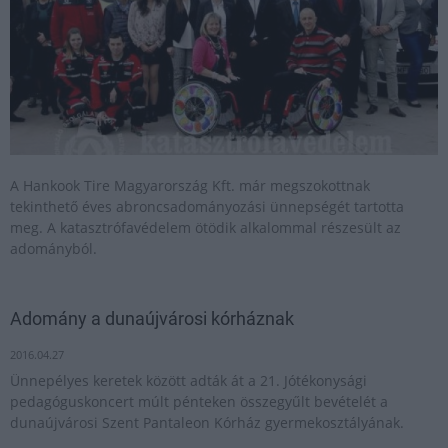
A Hankook Tire Magyarország Kft. már megszokottnak
tekinthető éves abroncsadományozási ünnepségét tartotta
meg. A katasztrófavédelem ötödik alkalommal részesült az
adományból.
Adomány a dunaújvárosi kórháznak
2016.04.27
Ünnepélyes keretek között adták át a 21. Jótékonysági
pedagóguskoncert múlt pénteken összegyűlt bevételét a
dunaújvárosi Szent Pantaleon Kórház gyermekosztályának.