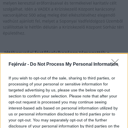
melyen keresztül erőforrásaival és termékeivel karitatív célt
szolgálhat. Idén a VADEX a Kríziskezelő Központ karácsonyi
vacsorájához 500 adag meleg étel elkészítéséhez elegendő
vadhúst ajánlott fel, melyet a Soponyai Vadfeldolgozó Üzemből
szállítottak le hétfőn délután a Kríziskezelő Központ Sörház téri
épületéhez.
Jótékonysági festőfoglalkozáson támogatták a
gyermekeket
Fejérvár -
Do Not Process My Personal Information
2016.12.13
Jótékonysági tombolasorsolást tartottak az AHA Kulturális és
If you wish to opt-out of the sale, sharing to third parties, or
Szabadidős Egyesület idei utolsó festőfoglalkozásán,
processing of your personal or sensitive information for
szombaton. A 100 ezer forint bevételből a Vigyázó Kéz
targeted advertising by us, please use the below opt-out
Gyermekvédelmi Egyesületet támogatják. Az adományt az
section to confirm your selection. Please note that after your
állami gondozott, illetve az ünnepeket is az intézetben töltő
opt-out request is processed you may continue seeing
gyerekek programjaira költik.
interest-based ads based on personal information utilized by
us or personal information disclosed to third parties prior to
your opt-out. You may separately opt-out of the further
Állatok Karácsonya a HEROSZ-ban
disclosure of your personal information by third parties on the