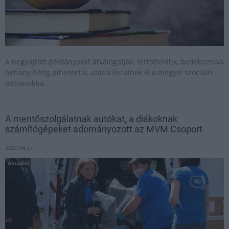
A begyűjtött példányokat átválogatják, fertőtlenítik, bedobozolva
néhány hétig pihentetik, utána kerülnek ki a megyei szociális
otthonokba.
A mentőszolgálatnak autókat, a diákoknak
számítógépeket adományozott az MVM Csoport
2020.04.27
Aktuális