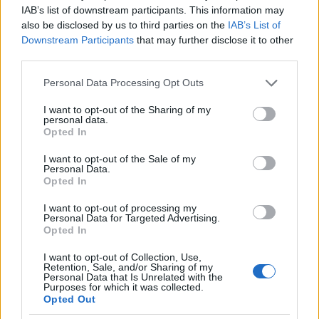
IAB’s list of downstream participants. This information may
2015.12.07
also be disclosed by us to third parties on the
IAB’s List of
Downstream Participants
that may further disclose it to other
third parties.
Századik alkalommal adományozott orvosi
Please note that this website/app uses one or more Google
Personal Data Processing Opt Outs
eszközöket kórházaknak az Országos Jótékonysági
services and may gather and store information including but
Vadászat
not limited to your visit or usage behaviour. You may click to
I want to opt-out of the Sharing of my
personal data.
grant or deny consent to Google and its third-party tags to
2024.05.29
Opted In
use your data for below specified purposes in below Google
Helyi hírek
consent section.
I want to opt-out of the Sale of my
Personal Data.
Opted In
I want to opt-out of processing my
Personal Data for Targeted Advertising.
Opted In
I want to opt-out of Collection, Use,
Retention, Sale, and/or Sharing of my
Personal Data that Is Unrelated with the
Purposes for which it was collected.
Opted Out