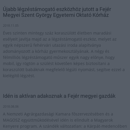
Újabb légzéstámogató eszközhöz jutott a Fejér
Megyei Szent György Egyetemi Oktató Kórház
2018.11.05
Éves szinten mintegy száz koraszülött életben maradási
esélyeit javítja majd az a légzéstámogató eszköz, melyet az
egyik népszerű fehérvári utazási iroda alapítványa
adományozott a kórház gyermekosztályának. A négy és
félmilliós légzéstámogató műszer egyik nagy előnye, hogy
mobil, így rögtön a szülést követően képes biztosítani a
koraszülött babáknak megfelelő légúti nyomást, segítve ezzel a
kielégítő légzést.
Idén is aktívan adakoznak a Fejér megyei gazdák
2018.08.06
A Nemzeti Agrárgazdasági Kamara főszervezésében és a
MAGOSZ együttműködésével idén is elindult a Magyarok
Kenyere program. A szándék változatlan: a Kárpát-medencében