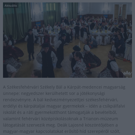
Aktuális
A Székesfehérvári Székely Bál a Kárpát-medencei magyarság
ünnepe: negyedszer kerülhetett sor a jótékonysági
rendezvényre. A bál kedvezményezettjei székesfehérvári,
erdélyi és kárpátaljai magyar gyermekek – idén a csíkpálfalvi
iskolát és a ráti gyermekotthont támogatják a bevételből,
valamint fehérvári középiskolásoknak a Trianon-múzeum
látogatását szervezik meg. Deák Lajosné köszöntőjében a
magyar-magyar kapcsolatokat erősítő híd szerepéről szólt,