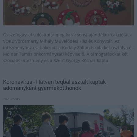
Összefogással valósította meg karácsonyi ajándékozó akcióját a
VOKE Vörösmarty Mihály Művelődési Ház és Könyvtár. Az
intézményhez csatlakozott a Kodály Zoltán Iskola két osztálya és
Molnár Tamás önkormányzati képviselő. A támogatásokat két
szociális intézmény és a Szent György Kórház kapta.
Koronavírus - Hatvan teqballasztalt kaptak
adományként gyermekotthonok
2020.05.08
Aktuális