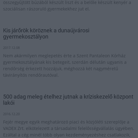
összegyűjtött búzából készült liszt és a belőle készült kenyér a
szociálisan rászoruló gyermekekhez jut el.
Kis járőrök köröznek a dunaújvárosi
gyermekosztályon
2017.12.08
Nem akármilyen meglepetés érte a Szent Pantaleon Kórház
gyermekosztályának kis betegeit, szerdán délután ugyanis a
rendőrség érkezett hozzájuk, méghozzá két nagyméretű
távirányítós rendőrautóval.
500 adag meleg ételhez jutnak a kríziskezelő központ
lakói
2016.12.20
Fejér megye egyik meghatározó piaci és közjóléti szereplője a
VADEX Zrt. elkötelezett a társadalmi felelősségvállalás ügyében.
Ezáltal a cég minél több olyan kezdeményezéshez csatlakozik,