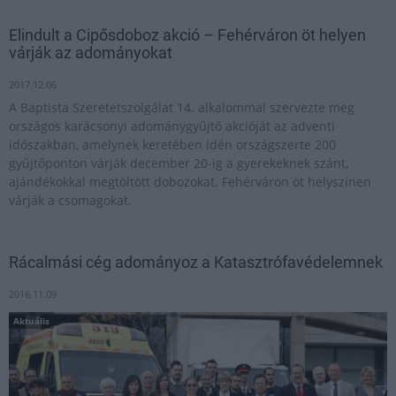
Elindult a Cipősdoboz akció – Fehérváron öt helyen
várják az adományokat
2017.12.06
A Baptista Szeretetszolgálat 14. alkalommal szervezte meg
országos karácsonyi adománygyűjtő akcióját az adventi
időszakban, amelynek keretében idén országszerte 200
gyűjtőponton várják december 20-ig a gyerekeknek szánt,
ajándékokkal megtöltött dobozokat. Fehérváron öt helyszínen
várják a csomagokat.
Rácalmási cég adományoz a Katasztrófavédelemnek
2016.11.09
Aktuális