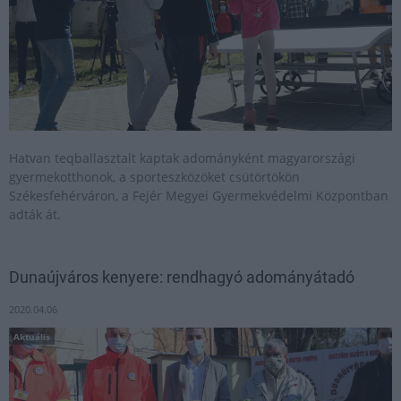
Hatvan teqballasztalt kaptak adományként magyarországi
gyermekotthonok, a sporteszközöket csütörtökön
Székesfehérváron, a Fejér Megyei Gyermekvédelmi Központban
adták át.
Dunaújváros kenyere: rendhagyó adományátadó
2020.04.06
Aktuális