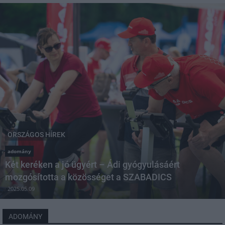
ORSZÁGOS HÍREK
adomány
Két keréken a jó ügyért – Ádi gyógyulásáért
mozgósította a közösséget a SZABADICS
2025.05.09
ADOMÁNY