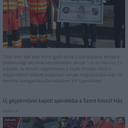
Több mint 400 ezer forint gyűlt össze a Dunaújváros Kenyere
jótékonysági akciónak köszönhetően január 1-je és március 31-
e között. Az elmúlt negyedévben a vevők minden, ezzel a
megjelöléssel ellátott burgonyás kenyér megvásárlása után 50
forinttal támogatták a Dunaújvárosi EPI Egyesületet.
Új gépjárművet kapott ajándékba a Szent Kristóf Ház
2020.01.30
Aktuális