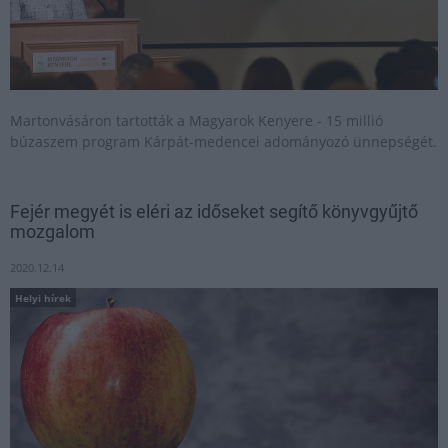
Martonvásáron tartották a Magyarok Kenyere - 15 millió
búzaszem program Kárpát-medencei adományozó ünnepségét.
Fejér megyét is eléri az időseket segítő könyvgyűjtő
mozgalom
2020.12.14
Helyi hírek