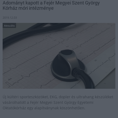
Adományt kapott a Fejér Megyei Szent György
Kórház móri intézménye
2019.12.03
Aktuális
Új kültéri sporteszközöket, EKG, dopler és ultrahang készüléket
vásárolhatott a Fejér Megyei Szent György Egyetemi
Oktatókórház egy alapítványnak köszönhetően.