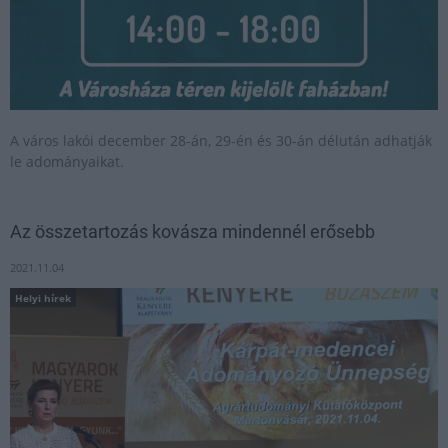
A város lakói december 28-án, 29-én és 30-án délután adhatják
le adományaikat.
Az összetartozás kovásza mindennél erősebb
2021.11.04
Helyi hírek