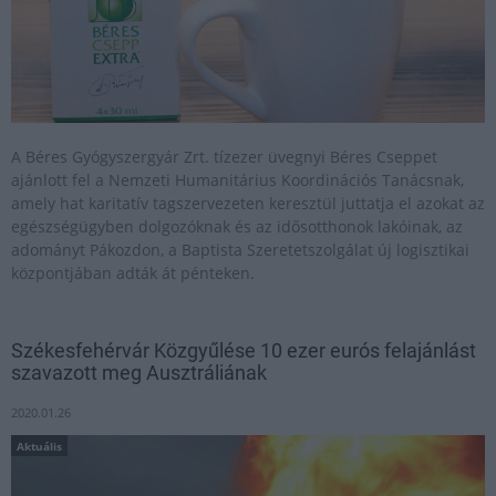
A Béres Gyógyszergyár Zrt. tízezer üvegnyi Béres Cseppet
ajánlott fel a Nemzeti Humanitárius Koordinációs Tanácsnak,
amely hat karitatív tagszervezeten keresztül juttatja el azokat az
egészségügyben dolgozóknak és az idősotthonok lakóinak, az
adományt Pákozdon, a Baptista Szeretetszolgálat új logisztikai
központjában adták át pénteken.
Székesfehérvár Közgyűlése 10 ezer eurós felajánlást
szavazott meg Ausztráliának
2020.01.26
Aktuális