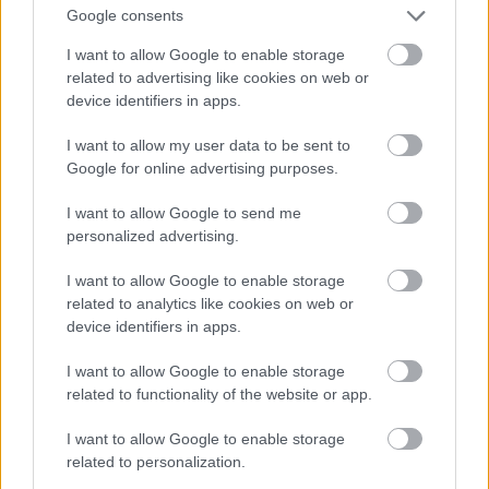
Google consents
Századik alkalommal adományozott orvosi eszközöket
I want to allow Google to enable storage
kórházaknak az Országos Jótékonysági Vadászati Közhasznú
related to advertising like cookies on web or
Nonprofit Kft.: hétfőn a Fejér Vármegyei Szent György Egyetemi
device identifiers in apps.
Oktató Kórházban adtak át mintegy hétmillió forint értékű
adományt.
I want to allow my user data to be sent to
Google for online advertising purposes.
Elkezdődött a civil központokban összegyűjtött
I want to allow Google to send me
adományok kiszállítása Kárpátaljára
personalized advertising.
2022.12.11
I want to allow Google to enable storage
Helyi hírek
related to analytics like cookies on web or
device identifiers in apps.
I want to allow Google to enable storage
related to functionality of the website or app.
I want to allow Google to enable storage
related to personalization.