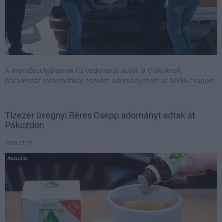
A mentőszolgálatnak tíz vadonatúj autót, a diákoknak
háromszáz informatikai eszközt adományozott az MVM-csoport.
Tízezer üvegnyi Béres Csepp adományt adtak át
Pákozdon
2020.03.27
Aktuális