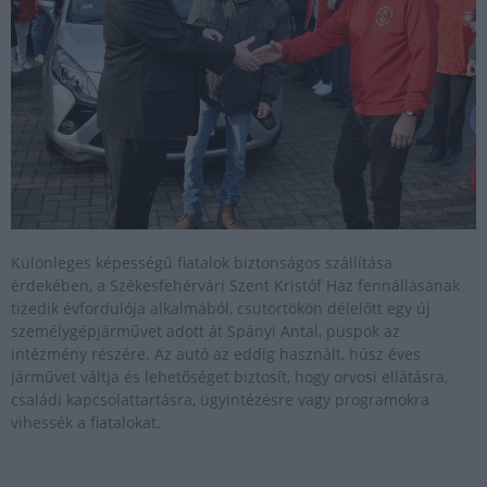
Különleges képességű fiatalok biztonságos szállítása
érdekében, a Székesfehérvári Szent Kristóf Ház fennállásának
tizedik évfordulója alkalmából, csütörtökön délelőtt egy új
személygépjárművet adott át Spányi Antal, püspök az
intézmény részére. Az autó az eddig használt, húsz éves
járművet váltja és lehetőséget biztosít, hogy orvosi ellátásra,
családi kapcsolattartásra, ügyintézésre vagy programokra
vihessék a fiatalokat.