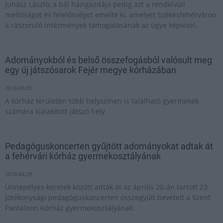
Juhász László, a bál házigazdája pedig azt a rendkívüli
méltóságot és felelősséget emelte ki, amelyet Székesfehérváron
a rászoruló intézmények támogatásának az ügye képvisel.
Adományokból és belső összefogásból valósult meg
egy új játszósarok Fejér megye kórházában
2018.09.05
A kórház területén több helyszínen is található gyermekek
számára kialakított játszó hely.
Pedagóguskoncerten gyűjtött adományokat adtak át
a fehérvári kórház gyermekosztályának
2018.04.29
Ünnepélyes keretek között adták át az április 20-án tartott 23.
Jótékonysági pedagóguskoncerten összegyűlt bevételt a Szent
Pantaleon Kórház gyermekosztályának.