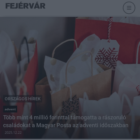
ORSZÁGOS HÍREK
advent
Több mint 4 millió forinttal támogatta a rászoruló
családokat a Magyar Posta az adventi időszakban
2025.12.22