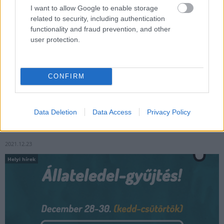
I want to allow Google to enable storage
related to security, including authentication
functionality and fraud prevention, and other
user protection.
Elkezdődött a civil központokban összegyűjtött adományok
kiszállítása Kárpátaljára, amelyeket elsősorban az ott élő
magyar családok megsegítésére gyűjtöttek - jelentette be
CONFIRM
hétfőn, Székesfehérváron a Miniszterelnökség civil és
társadalmi kapcsolatokért felelős helyettes államtitkára.
Data Deletion
Data Access
Privacy Policy
Kutyatápot vegyél, ne petárdát!
2021.12.23
Helyi hírek