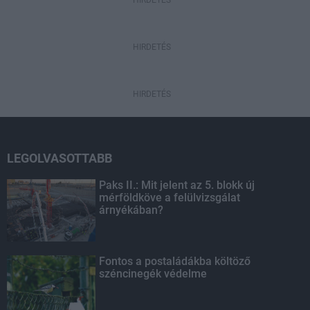
HIRDETÉS
HIRDETÉS
HIRDETÉS
LEGOLVASOTTABB
Paks II.: Mit jelent az 5. blokk új
mérföldköve a felülvizsgálat
árnyékában?
Fontos a postaládákba költöző
széncinegék védelme