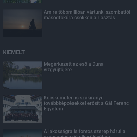
Amire többmillióan vártunk: szombattól
másodfokúra csökken a riasztás
KIEMELT
Megérkezett az eső a Duna
vízgyűjtőjére
Kecskeméten is szakirányú
továbbképzésekkel erősít a Gál Ferenc
Egyetem
A lakosságra is fontos szerep hárul a
szúnyoginvázió elkerülésében