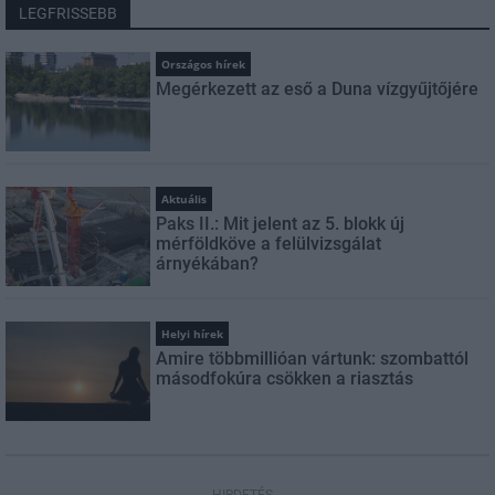
LEGFRISSEBB
Országos hírek
Megérkezett az eső a Duna vízgyűjtőjére
Aktuális
Paks II.: Mit jelent az 5. blokk új
mérföldköve a felülvizsgálat
árnyékában?
Helyi hírek
Amire többmillióan vártunk: szombattól
másodfokúra csökken a riasztás