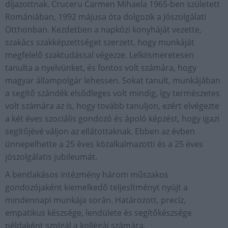
díjazottnak. Cruceru Carmen Mihaela 1965-ben született
Romániában, 1992 májusa óta dolgozik a Jószolgálati
Otthonban. Kezdetben a napközi konyháját vezette,
szakács szakképzettséget szerzett, hogy munkáját
megfelelő szaktudással végezze. Lelkiismeretesen
tanulta a nyelvünket, és fontos volt számára, hogy
magyar állampolgár lehessen. Sokat tanult, munkájában
a segítő szándék elsődleges volt mindig, így természetes
volt számára az is, hogy tovább tanuljon, ezért elvégezte
a két éves szociális gondozó és ápoló képzést, hogy igazi
segítőjévé váljon az ellátottaknak. Ebben az évben
ünnepelhette a 25 éves közalkalmazotti és a 25 éves
jószolgálatis jubileumát.
A bentlakásos intézmény három műszakos
gondozójaként kiemelkedő teljesítményt nyújt a
mindennapi munkája során. Határozott, precíz,
empatikus készsége, lendülete és segítőkészsége
példaként szolgál a kollégái számára.