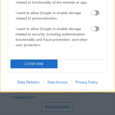
related to functionality of the website or app.
egészségügyi intézményekben?
I want to allow Google to enable storage
related to personalization.
I want to allow Google to enable storage
related to security, including authentication
functionality and fraud prevention, and other
HÍRLEVÉL
user protection.
Név
CONFIRM
E-mail cím
Data Deletion
Data Access
Privacy Policy
Feliratkozom a hírlevélre és elfogadom az
adatvédelmi
szabályzatot!
FELIRATKOZÁS