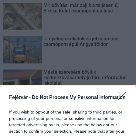
M1 bővítés: már zajlik a teljesen új
Bicske Kelet csomópont építése
Új gyalogosátkelők és jelzőlámpás
csomópont épül Angyalföldön
Másfélszeresére bővítik
Hódmezővásárhely jó hírű református
iskoláját
Fejérvár -
Do Not Process My Personal Information
Látványos építési szakasz indult be a
Flórián téri felüljárón
If you wish to opt-out of the sale, sharing to third parties, or
processing of your personal or sensitive information for
targeted advertising by us, please use the below opt-out
section to confirm your selection. Please note that after your