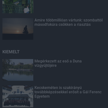
Amire többmillióan vártunk: szombattól
másodfokúra csökken a riasztás
KIEMELT
Megérkezett az eső a Duna
vízgyűjtőjére
Kecskeméten is szakirányú
továbbképzésekkel erősít a Gál Ferenc
Egyetem