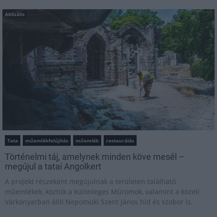
Aktuális
Tata
műemlékfelújítás
műemlék
restaurálás
Történelmi táj, amelynek minden köve mesél –
megújul a tatai Angolkert
A projekt részeként megújulnak a területen található
műemlékek, köztük a különleges Műromok, valamint a közeli
Várkanyarban álló Nepomuki Szent János híd és szobor is.