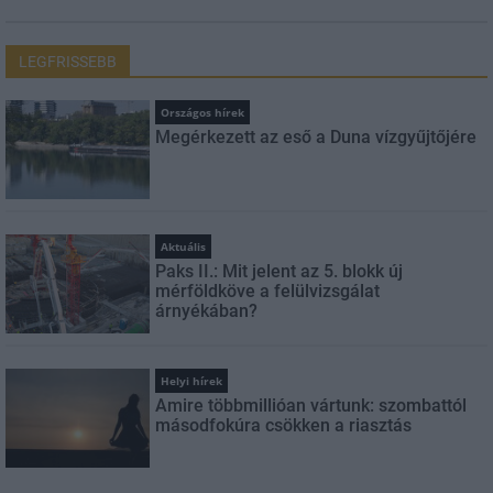
LEGFRISSEBB
Országos hírek
Megérkezett az eső a Duna vízgyűjtőjére
Aktuális
Paks II.: Mit jelent az 5. blokk új
mérföldköve a felülvizsgálat
árnyékában?
Helyi hírek
Amire többmillióan vártunk: szombattól
másodfokúra csökken a riasztás