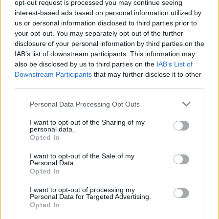
opt-out request is processed you may continue seeing
interest-based ads based on personal information utilized by
us or personal information disclosed to third parties prior to
AJÁNLJUK MÉG
your opt-out. You may separately opt-out of the further
disclosure of your personal information by third parties on the
IAB’s list of downstream participants. This information may
Aktuális
also be disclosed by us to third parties on the
IAB’s List of
Downstream Participants
that may further disclose it to other
third parties.
Please note that this website/app uses one or more Google
Personal Data Processing Opt Outs
services and may gather and store information including but
not limited to your visit or usage behaviour. You may click to
I want to opt-out of the Sharing of my
personal data.
grant or deny consent to Google and its third-party tags to
Paks II.: Mit jelent az 5. blokk új mérföldköve a
Opted In
use your data for below specified purposes in below Google
felülvizsgálat árnyékában?
consent section.
I want to opt-out of the Sale of my
Personal Data.
Opted In
I want to opt-out of processing my
Personal Data for Targeted Advertising.
Aktuális
Opted In