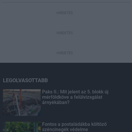
HIRDETÉS
HIRDETÉS
HIRDETÉS
LEGOLVASOTTABB
Paks II.: Mit jelent az 5. blokk új
mérföldköve a felülvizsgálat
árnyékában?
Fontos a postaládákba költöző
széncinegék védelme