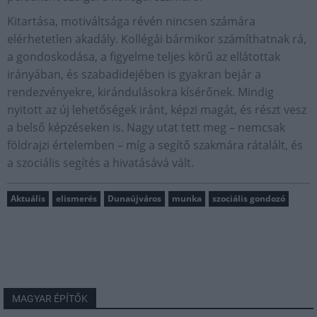
Kitartása, motiváltsága révén nincsen számára
elérhetetlen akadály. Kollégái bármikor számíthatnak rá,
a gondoskodása, a figyelme teljes körű az ellátottak
irányában, és szabadidejében is gyakran bejár a
rendezvényekre, kirándulásokra kísérőnek. Mindig
nyitott az új lehetőségek iránt, képzi magát, és részt vesz
a belső képzéseken is. Nagy utat tett meg – nemcsak
földrajzi értelemben – míg a segítő szakmára rátalált, és
a szociális segítés a hivatásává vált.
Aktuális
elismerés
Dunaújváros
munka
szociális gondozó
MAGYAR ÉPÍTŐK