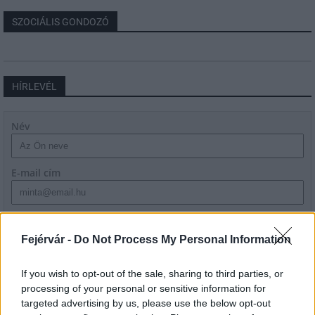
SZOCIÁLIS GONDOZÓ
HÍRLEVÉL
Név
E-mail cím
Feliratkozom a hírlevélre és elfogadom az
adatvédelmi
szabályzatot!
Fejérvár -
Do Not Process My Personal Information
FELIRATKOZÁS
If you wish to opt-out of the sale, sharing to third parties, or
processing of your personal or sensitive information for
targeted advertising by us, please use the below opt-out