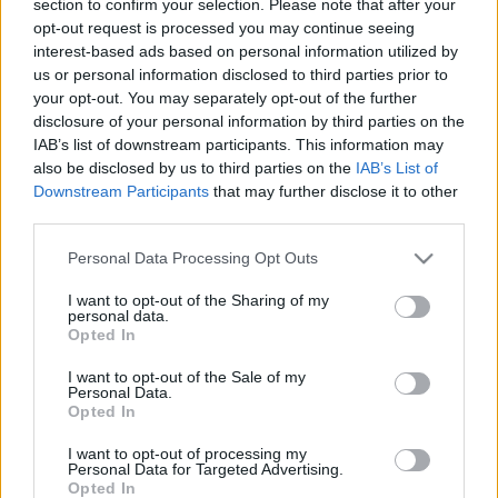
section to confirm your selection. Please note that after your
LEGFRISSEBB
opt-out request is processed you may continue seeing
interest-based ads based on personal information utilized by
Helyi hírek
us or personal information disclosed to third parties prior to
Amire többmillióan vártunk: szombattól
your opt-out. You may separately opt-out of the further
másodfokúra csökken a riasztás
disclosure of your personal information by third parties on the
IAB’s list of downstream participants. This information may
also be disclosed by us to third parties on the
IAB’s List of
Downstream Participants
that may further disclose it to other
Helyi hírek
third parties.
Látlelet a hazai víziközművekről?
Egyetlen, fél évszázados vezetéken múlt
Please note that this website/app uses one or more Google
Personal Data Processing Opt Outs
Bicske vízellátása
services and may gather and store information including but
not limited to your visit or usage behaviour. You may click to
I want to opt-out of the Sharing of my
personal data.
grant or deny consent to Google and its third-party tags to
Opted In
Helyi hírek
use your data for below specified purposes in below Google
Gyárleállításokkal és átszervezett
consent section.
I want to opt-out of the Sale of my
termeléssel tehermentesíti a
Personal Data.
villamosenergia-rendszert a STRABAG
Opted In
I want to opt-out of processing my
Personal Data for Targeted Advertising.
Opted In
HIRDETÉS