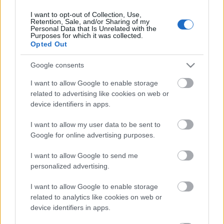
I want to opt-out of Collection, Use,
Retention, Sale, and/or Sharing of my
Personal Data that Is Unrelated with the
HIRDETÉS
Purposes for which it was collected.
Opted Out
Google consents
HIRDETÉS
I want to allow Google to enable storage
related to advertising like cookies on web or
device identifiers in apps.
LEGOLVASOTTABB
I want to allow my user data to be sent to
Egyhetes országos ellenőrzést tart a
Google for online advertising purposes.
rendőrség a utakon
I want to allow Google to send me
personalized advertising.
I want to allow Google to enable storage
Mától jelentkezhetnek a kivitelezők a
háztartások napelemes és fűtési
related to analytics like cookies on web or
rendszereit támogató pályázatra
device identifiers in apps.