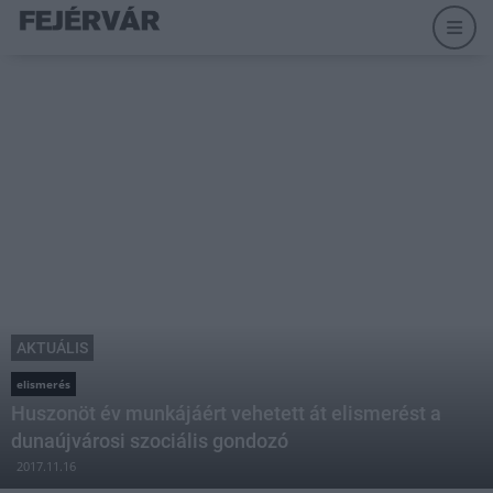
AKTUÁLIS
elismerés
Huszonöt év munkájáért vehetett át elismerést a
dunaújvárosi szociális gondozó
2017.11.16