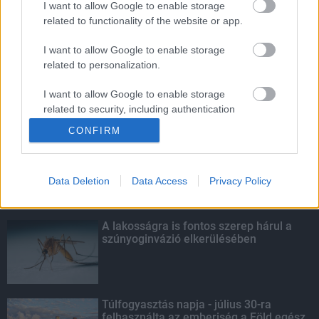
I want to allow Google to enable storage
related to functionality of the website or app.
Amire többmillióan vártunk: szombattól
másodfokúra csökken a riasztás
I want to allow Google to enable storage
related to personalization.
I want to allow Google to enable storage
related to security, including authentication
KIEMELT
functionality and fraud prevention, and other
CONFIRM
user protection.
Kecskeméten is szakirányú
továbbképzésekkel erősít a Gál Ferenc
Egyetem
Data Deletion
Data Access
Privacy Policy
A lakosságra is fontos szerep hárul a
szúnyoginvázió elkerülésében
Túlfogyasztás napja - július 30-ra
felhasználta az emberiség a Föld egész