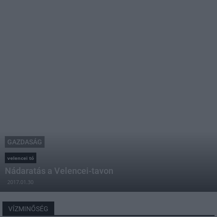
GAZDASÁG
velencei tó
Nádaratás a Velencei-tavon
2017.01.30
VÍZMINŐSÉG