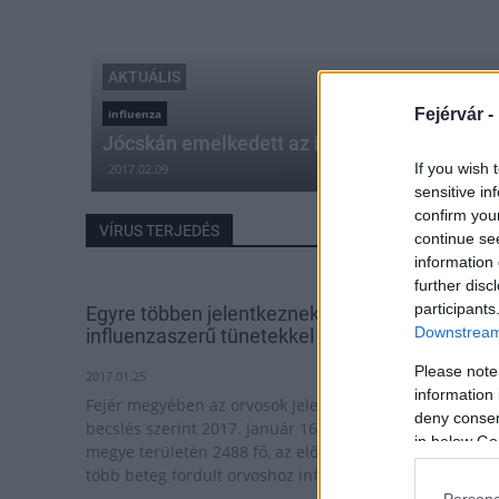
AKTUÁLIS
Fejérvár -
influenza
Jócskán emelkedett az influenzás megbete
If you wish 
2017.02.09
sensitive in
confirm you
VÍRUS TERJEDÉS
continue se
information 
further disc
participants
Egyre többen jelentkeznek a megyében
Downstream 
influenzaszerű tünetekkel
Please note
2017.01.25
information 
Fejér megyében az orvosok jelentései alapján végzett
deny consent
becslés szerint 2017. január 16 és január 22. között a
in below Go
megye területén 2488 fő, az előző hetinél 99,7%-kal
több beteg fordult orvoshoz influenzaszerű tünetekkel.
Persona