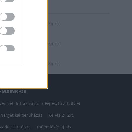
HIRDETÉS
HIRDETÉS
HIRDETÉS
ÉMÁINKBÓL
Nemzeti Infrastruktúra Fejlesztő Zrt. (NIF)
energetikai beruházás
Ke-Víz 21 Zrt.
Market Építő Zrt.
műemlékfelújítás