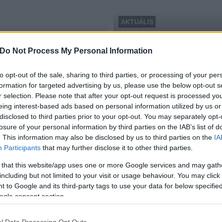
AKTUÁLIS
influenza
Terjed az influenza! – Az 
Do Not Process My Personal Information
gedések száma Fejérben
Székesfehérváron
to opt-out of the sale, sharing to third parties, or processing of your per
2017.02.02
formation for targeted advertising by us, please use the below opt-out s
r selection. Please note that after your opt-out request is processed y
eing interest-based ads based on personal information utilized by us or
disclosed to third parties prior to your opt-out. You may separately opt-
losure of your personal information by third parties on the IAB’s list of
. This information may also be disclosed by us to third parties on the
IA
Participants
that may further disclose it to other third parties.
 that this website/app uses one or more Google services and may gath
including but not limited to your visit or usage behaviour. You may click 
 to Google and its third-party tags to use your data for below specifi
ogle consent section.
l Data Processing Opt Outs