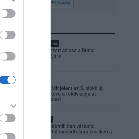
FELIRATKOZÁS
LEGFRISSEBB
Országos hírek
Megérkezett az eső a Duna
vízgyűjtőjére
Aktuális
Paks II.: Mit jelent az 5. blokk új
mérföldköve a felülvizsgálat
árnyékában?
Helyi hírek
Amire többmillióan vártunk:
szombattól másodfokúra csökken a
riasztás