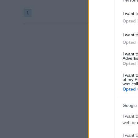
1
I want t
Opted 
I want t
Opted 
I want 
Advertis
Opted 
I want t
of my P
was col
Opted 
Google 
I want t
web or d
I want t