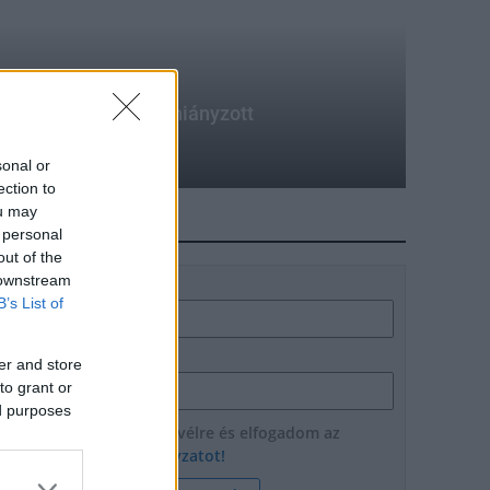
óvodások közel fele hiányzott
sonal or
ection to
ou may
HÍRLEVÉL
 personal
out of the
 downstream
Név
B’s List of
E-mail cím
er and store
to grant or
ed purposes
Feliratkozom a hírlevélre és elfogadom az
adatvédelmi szabályzatot!