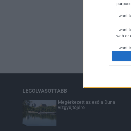
purpose
I want 
I want t
web or d
I want t
or app.
I want t
I want t
authenti
LEGOLVASOTTABB
Megérkezett az eső a Duna
vízgyűjtőjére