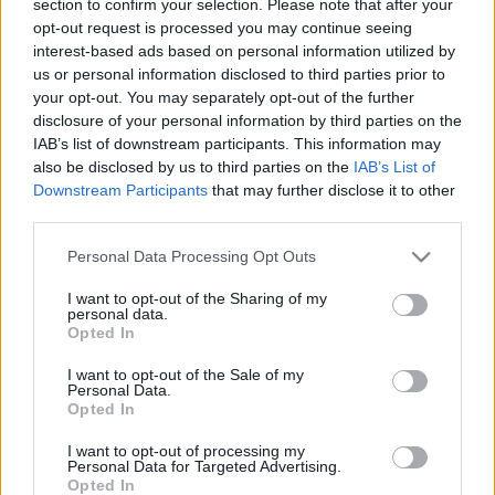
section to confirm your selection. Please note that after your
LEGFRISSEBB
opt-out request is processed you may continue seeing
interest-based ads based on personal information utilized by
Országos hírek
us or personal information disclosed to third parties prior to
Megérkezett az eső a Duna vízgyűjtőjére
your opt-out. You may separately opt-out of the further
disclosure of your personal information by third parties on the
IAB’s list of downstream participants. This information may
also be disclosed by us to third parties on the
IAB’s List of
Downstream Participants
that may further disclose it to other
Aktuális
third parties.
Paks II.: Mit jelent az 5. blokk új
mérföldköve a felülvizsgálat
Please note that this website/app uses one or more Google
Personal Data Processing Opt Outs
árnyékában?
services and may gather and store information including but
not limited to your visit or usage behaviour. You may click to
I want to opt-out of the Sharing of my
personal data.
grant or deny consent to Google and its third-party tags to
Opted In
Helyi hírek
use your data for below specified purposes in below Google
Amire többmillióan vártunk: szombattól
consent section.
I want to opt-out of the Sale of my
másodfokúra csökken a riasztás
Personal Data.
Opted In
I want to opt-out of processing my
Personal Data for Targeted Advertising.
Opted In
HIRDETÉS