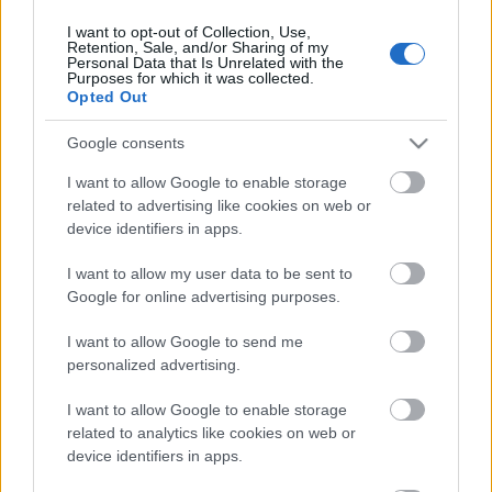
I want to opt-out of Collection, Use,
Retention, Sale, and/or Sharing of my
Personal Data that Is Unrelated with the
HIRDETÉS
Purposes for which it was collected.
Opted Out
Google consents
HIRDETÉS
I want to allow Google to enable storage
related to advertising like cookies on web or
device identifiers in apps.
LEGOLVASOTTABB
I want to allow my user data to be sent to
Paks II.: Mit jelent az 5. blokk új
Google for online advertising purposes.
mérföldköve a felülvizsgálat
árnyékában?
I want to allow Google to send me
personalized advertising.
I want to allow Google to enable storage
Fontos a postaládákba költöző
széncinegék védelme
related to analytics like cookies on web or
device identifiers in apps.