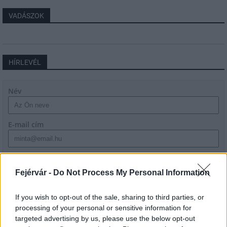
VADÁSZOK
HÍRLEVÉL
Név
E-mail cím
Feliratkozom a hírlevélre és elfogadom az
adatvédelmi
szabályzatot!
Fejérvár -
Do Not Process My Personal Information
FELIRATKOZÁS
If you wish to opt-out of the sale, sharing to third parties, or
processing of your personal or sensitive information for
targeted advertising by us, please use the below opt-out