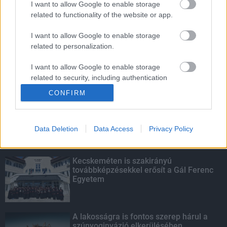
I want to allow Google to enable storage
related to functionality of the website or app.
Amire többmillióan vártunk: szombattól
másodfokúra csökken a riasztás
I want to allow Google to enable storage
related to personalization.
I want to allow Google to enable storage
related to security, including authentication
KIEMELT
functionality and fraud prevention, and other
CONFIRM
user protection.
Megérkezett az eső a Duna
vízgyűjtőjére
Data Deletion
Data Access
Privacy Policy
Kecskeméten is szakirányú
továbbképzésekkel erősít a Gál Ferenc
Egyetem
A lakosságra is fontos szerep hárul a
szúnyoginvázió elkerülésében