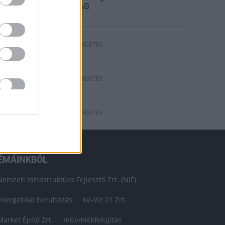
STRABAG
HIRDETÉS
HIRDETÉS
HIRDETÉS
ÉMÁINKBÓL
Nemzeti Infrastruktúra Fejlesztő Zrt. (NIF)
energetikai beruházás
Ke-Víz 21 Zrt.
Market Építő Zrt.
műemlékfelújítás