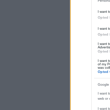
Persona
I want t
Opted 
I want t
Opted 
I want 
Advertis
Opted 
I want t
of my P
was col
Opted 
Google 
I want t
web or d
I want t