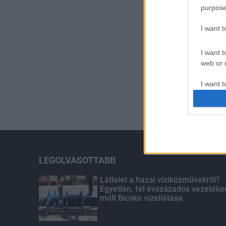
purpose
I want 
I want t
web or d
I want t
or app.
I want t
I want t
authenti
LEGOLVASOTTABB
Látlelet a hazai víziközművekről?
Egyetlen, fél évszázados vezetéke
múlt Bicske vízellátása