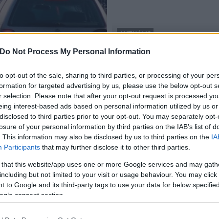
AKTUÁLIS
övetkező napokban
közlekedés
Do Not Process My Personal Information
Óriási kocsisor alakult ki
2017.05.23
to opt-out of the sale, sharing to third parties, or processing of your per
formation for targeted advertising by us, please use the below opt-out s
r selection. Please note that after your opt-out request is processed y
eing interest-based ads based on personal information utilized by us or
disclosed to third parties prior to your opt-out. You may separately opt-
losure of your personal information by third parties on the IAB’s list of
. This information may also be disclosed by us to third parties on the
IA
Participants
that may further disclose it to other third parties.
 that this website/app uses one or more Google services and may gath
including but not limited to your visit or usage behaviour. You may click 
 to Google and its third-party tags to use your data for below specifi
ogle consent section.