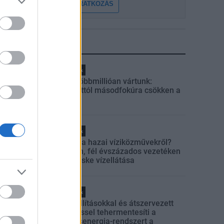
FELIRATKOZÁS
LEGFRISSEBB
Helyi hírek
Amire többmillióan vártunk:
szombattól másodfokúra csökken a
riasztás
Helyi hírek
Látlelet a hazai víziközművekről?
Egyetlen, fél évszázados vezetéken
múlt Bicske vízellátása
Helyi hírek
Gyárleállításokkal és átszervezett
termeléssel tehermentesíti a
villamosenergia-rendszert a