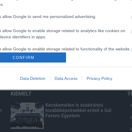
s.
to allow Google to send me personalized advertising.
o allow Google to enable storage related to analytics like cookies on
evice identifiers in apps.
o allow Google to enable storage related to functionality of the website
CONFIRM
o allow Google to enable storage related to personalization.
Data Deletion
Data Access
Privacy Policy
o allow Google to enable storage related to security, including
cation functionality and fraud prevention, and other user protection.
KIEMELT
T
Kecskeméten is szakirányú
n
továbbképzésekkel erősít a Gál
Ferenc Egyetem