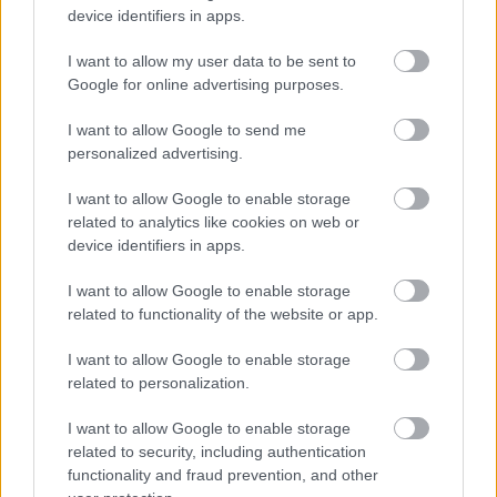
Kft.
device identifiers in apps.
2020.10.07
I want to allow my user data to be sent to
Google for online advertising purposes.
Helyi hírek
I want to allow Google to send me
personalized advertising.
I want to allow Google to enable storage
related to analytics like cookies on web or
device identifiers in apps.
I want to allow Google to enable storage
related to functionality of the website or app.
I want to allow Google to enable storage
related to personalization.
A LogSol 18,5 millió forintot kap, hogy a török piacokon sikeres
lehessen.
I want to allow Google to enable storage
related to security, including authentication
functionality and fraud prevention, and other
Megkezdődik az észak-balatoni vasúti vakációjárat