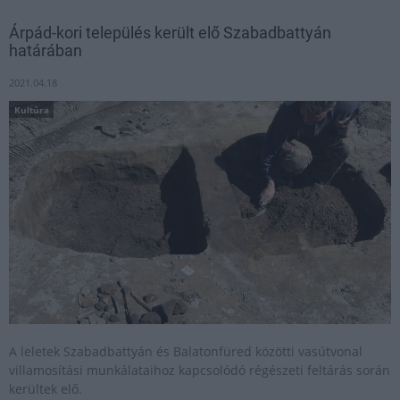
Árpád-kori település került elő Szabadbattyán
határában
2021.04.18
Kultúra
A leletek Szabadbattyán és Balatonfüred közötti vasútvonal
villamosítási munkálataihoz kapcsolódó régészeti feltárás során
kerültek elő.