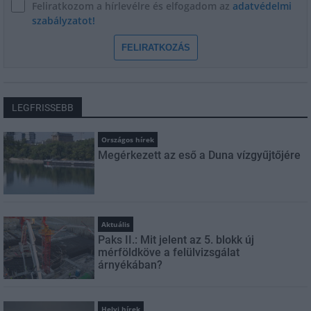
Feliratkozom a hírlevélre és elfogadom az
adatvédelmi
szabályzatot!
FELIRATKOZÁS
LEGFRISSEBB
Országos hírek
Megérkezett az eső a Duna vízgyűjtőjére
Aktuális
Paks II.: Mit jelent az 5. blokk új
mérföldköve a felülvizsgálat
árnyékában?
Helyi hírek