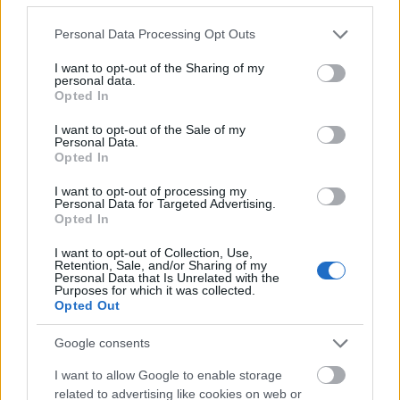
2021.06.19
Please note that this website/app uses one or more Google
Personal Data Processing Opt Outs
services and may gather and store information including but
Helyi hírek
not limited to your visit or usage behaviour. You may click to
I want to opt-out of the Sharing of my
personal data.
grant or deny consent to Google and its third-party tags to
Opted In
use your data for below specified purposes in below Google
consent section.
I want to opt-out of the Sale of my
Personal Data.
Opted In
I want to opt-out of processing my
Personal Data for Targeted Advertising.
Opted In
I want to opt-out of Collection, Use,
Retention, Sale, and/or Sharing of my
Personal Data that Is Unrelated with the
Purposes for which it was collected.
Átadták az R-Kord és a Vasútvill kivitelezésében elkészült 55
Opted Out
kilométeres Szabadbattyán és Balatonfüred közötti villamosított
pályaszakaszt.
Google consents
I want to allow Google to enable storage
Külpiacra juthat a Szabadbattyánban működő LogSol
related to advertising like cookies on web or