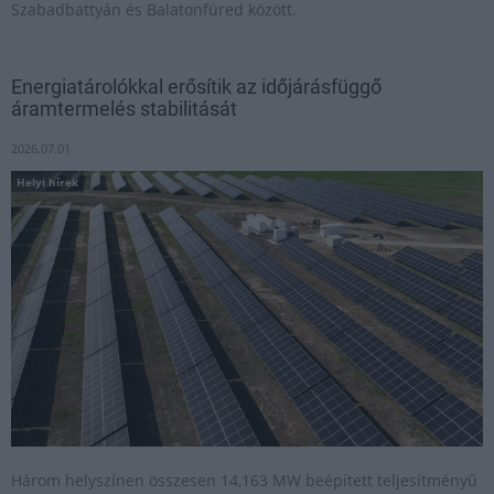
Szabadbattyán és Balatonfüred között.
Energiatárolókkal erősítik az időjárásfüggő
áramtermelés stabilitását
2026.07.01
Helyi hírek
Három helyszínen összesen 14,163 MW beépített teljesítményű