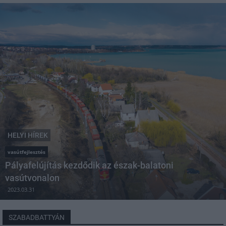
HELYI HÍREK
vasútfejlesztés
Pályafelújítás kezdődik az észak-balatoni
vasútvonalon
2023.03.31
SZABADBATTYÁN