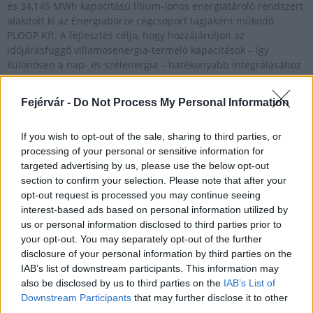
és 34,145 MWh kapacitású lítium-ionos energiatároló rendszert
alakított ki az Energiabörze cégcsoport tagjaként működő
PLOOP Kft. A fejlesztés célja, hogy hozzájáruljon az
időjárásfüggő villamosenergia-termelő kapacitások – így
különösen a nap- és szélenergia – hatékonyabb integrálásához
az országos villamosenergia-rendszerbe. Az energiatárolók
maximális teljesítményen több mint két órán át képesek
Fejérvár -
Do Not Process My Personal Information
megszakítás nélkül villamos energiát ki- vagy betáplálni.
If you wish to opt-out of the sale, sharing to third parties, or
processing of your personal or sensitive information for
Adventi vasárnapok Szabadbattyánban
targeted advertising by us, please use the below opt-out
section to confirm your selection. Please note that after your
2016.11.25
opt-out request is processed you may continue seeing
Az idei advent első vasárnapján megkezdődnek a tradicionális
interest-based ads based on personal information utilized by
ünnepi programok. Ezek közül a kilátogató érdeklődők akár
us or personal information disclosed to third parties prior to
csengettyűs koncerten vagy éppen fényfestésben is részt
your opt-out. You may separately opt-out of the further
vehetnek.
disclosure of your personal information by third parties on the
IAB’s list of downstream participants. This information may
also be disclosed by us to third parties on the
IAB’s List of
Befejeződött a Szabadbattyán és Balatonfüred
Downstream Participants
that may further disclose it to other
közötti vasúti szakasz villamosítása
third parties.