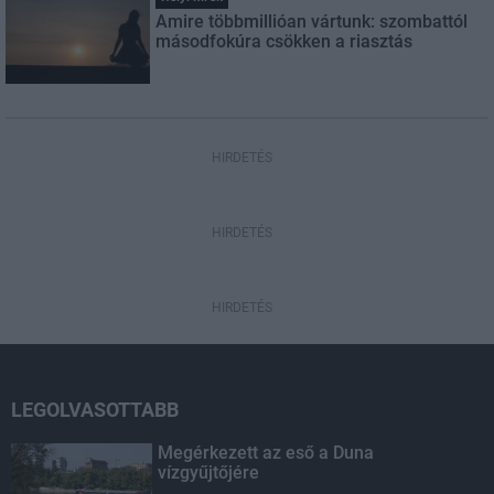
Amire többmillióan vártunk: szombattól
másodfokúra csökken a riasztás
HIRDETÉS
HIRDETÉS
HIRDETÉS
LEGOLVASOTTABB
Megérkezett az eső a Duna
vízgyűjtőjére