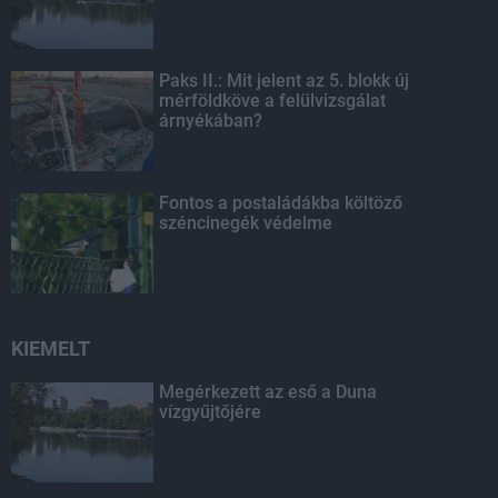
Paks II.: Mit jelent az 5. blokk új
mérföldköve a felülvizsgálat
árnyékában?
Fontos a postaládákba költöző
széncinegék védelme
KIEMELT
Megérkezett az eső a Duna
vízgyűjtőjére