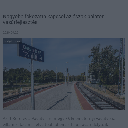
Nagyobb fokozatra kapcsol az észak-balatoni
vasútfejlesztés
2020.09.22
Helyi hírek
Az R-Kord és a Vasútvill mintegy 55 kilométernyi vasútvonal
villamosításán, illetve több állomás felújításán dolgozik