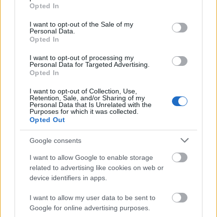
1
grant or deny consent to Google and its third-party tags to
Opted In
use your data for below specified purposes in below Google
consent section.
I want to opt-out of the Sale of my
Personal Data.
HÍRLEVÉL
Opted In
I want to opt-out of processing my
Personal Data for Targeted Advertising.
Név
Opted In
I want to opt-out of Collection, Use,
E-mail cím
Retention, Sale, and/or Sharing of my
Personal Data that Is Unrelated with the
Purposes for which it was collected.
Opted Out
Feliratkozom a hírlevélre és elfogadom az
adatvédelmi
szabályzatot!
Google consents
I want to allow Google to enable storage
FELIRATKOZÁS
related to advertising like cookies on web or
device identifiers in apps.
I want to allow my user data to be sent to
LEGFRISSEBB
Google for online advertising purposes.