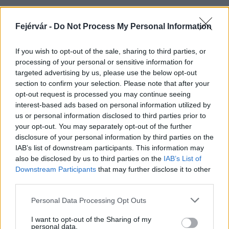
Újra virágpompa díszíti Székesfehérvár belvárosát
Fejérvár -
Do Not Process My Personal Information
2017.06.02
Székesfehérváron is kezdetét vette a négy napos ünnepség, a
If you wish to opt-out of the sale, sharing to third parties, or
Pünkösdi Virágálom, melyen idén a könyv és az olvasás lesz a
processing of your personal or sensitive information for
virágkompozíciók témája.
targeted advertising by us, please use the below opt-out
section to confirm your selection. Please note that after your
opt-out request is processed you may continue seeing
interest-based ads based on personal information utilized by
Ünnepi díszbe öltözik Székesfehérvár belvárosa a
us or personal information disclosed to third parties prior to
pünkösdi hétvégén
your opt-out. You may separately opt-out of the further
2018.05.17
disclosure of your personal information by third parties on the
IAB’s list of downstream participants. This information may
A virágkötő mesterek ebben az esztendőben a Barokk évhez
also be disclosed by us to third parties on the
IAB’s List of
kapcsolódva alkotnak, e stílus jegyében készülnek majd a
Downstream Participants
that may further disclose it to other
kompozíciók, amelyekre idén is szavazhat a közönség. Nem
third parties.
marad el a „Kisinasok” versenye sem, a benevezett
diákcsapatok munkáját a Fő utcán követhetik az érdeklődők.
Please note that this website/app uses one or more Google
Personal Data Processing Opt Outs
services and may gather and store information including but
not limited to your visit or usage behaviour. You may click to
I want to opt-out of the Sharing of my
personal data.