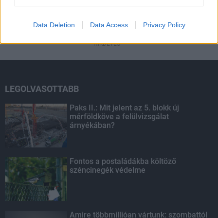
HIRDETÉS
Data Deletion
Data Access
Privacy Policy
HIRDETÉS
LEGOLVASOTTABB
Paks II.: Mit jelent az 5. blokk új
mérföldköve a felülvizsgálat
árnyékában?
Fontos a postaládákba költöző
széncinegék védelme
Amire többmillióan vártunk: szombattól