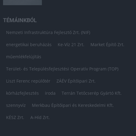
TÉMÁINKBÓL
Nemzeti Infrastruktúra Fejlesztő Zrt. (NIF)
energetikai beruházás
Ke-Víz 21 Zrt.
Market Építő Zrt.
műemlékfelújítás
Terület- és Településfejlesztési Operatív Program (TOP)
Liszt Ferenc repülőtér
ZÁÉV Építőipari Zrt.
kórházfejlesztés
iroda
Terrán Tetőcserép Gyártó Kft.
szennyvíz
Merkbau Építőipari és Kereskedelmi Kft.
KÉSZ Zrt.
A-Híd Zrt.