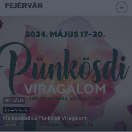
AKTUÁLIS
Székesfehérvár
Ma kezdődik a Pünkösdi Virágálom
2024.05.17