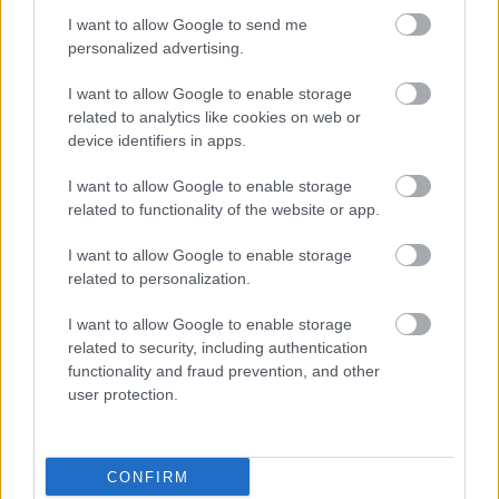
Országos hírek
I want to allow Google to send me
Megérkezett az eső a Duna vízgyűjtőjére
personalized advertising.
I want to allow Google to enable storage
related to analytics like cookies on web or
device identifiers in apps.
Aktuális
Paks II.: Mit jelent az 5. blokk új
I want to allow Google to enable storage
mérföldköve a felülvizsgálat
related to functionality of the website or app.
árnyékában?
I want to allow Google to enable storage
related to personalization.
Helyi hírek
Amire többmillióan vártunk: szombattól
I want to allow Google to enable storage
másodfokúra csökken a riasztás
related to security, including authentication
functionality and fraud prevention, and other
user protection.
HIRDETÉS
CONFIRM