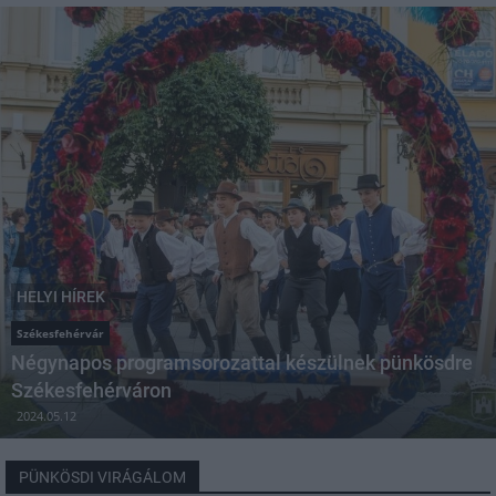
HELYI HÍREK
Székesfehérvár
Négynapos programsorozattal készülnek pünkösdre
Székesfehérváron
2024.05.12
PÜNKÖSDI VIRÁGÁLOM