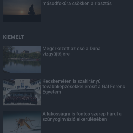
másodfokúra csökken a riasztás
KIEMELT
Megérkezett az eső a Duna
vízgyűjtőjére
Kecskeméten is szakirányú
továbbképzésekkel erősít a Gál Ferenc
Egyetem
A lakosságra is fontos szerep hárul a
szúnyoginvázió elkerülésében