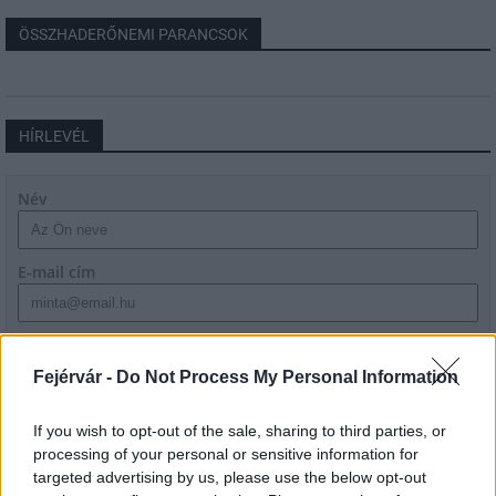
ÖSSZHADERŐNEMI PARANCSOK
HÍRLEVÉL
Név
E-mail cím
Feliratkozom a hírlevélre és elfogadom az
adatvédelmi
szabályzatot!
Fejérvár -
Do Not Process My Personal Information
FELIRATKOZÁS
If you wish to opt-out of the sale, sharing to third parties, or
processing of your personal or sensitive information for
targeted advertising by us, please use the below opt-out