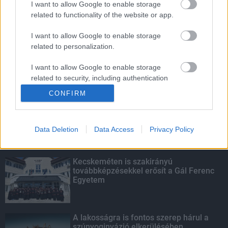
I want to allow Google to enable storage
related to functionality of the website or app.
Fontos a postaládákba költöző
széncinegék védelme
I want to allow Google to enable storage
related to personalization.
I want to allow Google to enable storage
related to security, including authentication
KIEMELT
functionality and fraud prevention, and other
CONFIRM
user protection.
Megérkezett az eső a Duna
vízgyűjtőjére
Data Deletion
Data Access
Privacy Policy
Kecskeméten is szakirányú
továbbképzésekkel erősít a Gál Ferenc
Egyetem
A lakosságra is fontos szerep hárul a
szúnyoginvázió elkerülésében