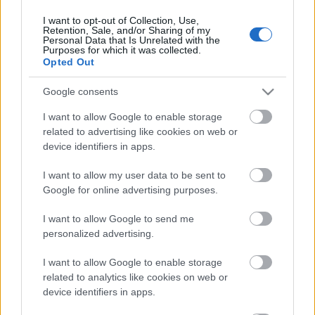
I want to opt-out of Collection, Use,
Retention, Sale, and/or Sharing of my
Personal Data that Is Unrelated with the
HIRDETÉS
Purposes for which it was collected.
Opted Out
Google consents
HIRDETÉS
I want to allow Google to enable storage
related to advertising like cookies on web or
device identifiers in apps.
LEGOLVASOTTABB
I want to allow my user data to be sent to
Megérkezett az eső a Duna
Google for online advertising purposes.
vízgyűjtőjére
I want to allow Google to send me
personalized advertising.
I want to allow Google to enable storage
Paks II.: Mit jelent az 5. blokk új
mérföldköve a felülvizsgálat
related to analytics like cookies on web or
árnyékában?
device identifiers in apps.