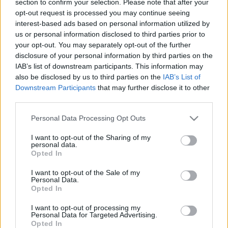
section to confirm your selection. Please note that after your
LEGFRISSEBB
opt-out request is processed you may continue seeing
interest-based ads based on personal information utilized by
Országos hírek
us or personal information disclosed to third parties prior to
Megérkezett az eső a Duna vízgyűjtőjére
your opt-out. You may separately opt-out of the further
disclosure of your personal information by third parties on the
IAB’s list of downstream participants. This information may
also be disclosed by us to third parties on the
IAB’s List of
Downstream Participants
that may further disclose it to other
Aktuális
third parties.
Paks II.: Mit jelent az 5. blokk új
mérföldköve a felülvizsgálat
Please note that this website/app uses one or more Google
Personal Data Processing Opt Outs
árnyékában?
services and may gather and store information including but
not limited to your visit or usage behaviour. You may click to
I want to opt-out of the Sharing of my
personal data.
grant or deny consent to Google and its third-party tags to
Opted In
Helyi hírek
use your data for below specified purposes in below Google
Amire többmillióan vártunk: szombattól
consent section.
I want to opt-out of the Sale of my
másodfokúra csökken a riasztás
Personal Data.
Opted In
I want to opt-out of processing my
Personal Data for Targeted Advertising.
Opted In
HIRDETÉS