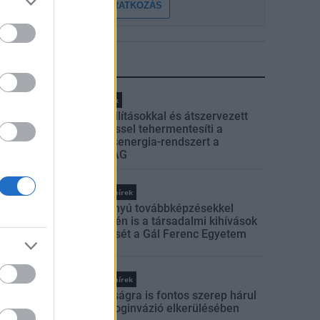
FELIRATKOZÁS
LEGFRISSEBB
Helyi hírek
Gyárleállításokkal és átszervezett
termeléssel tehermentesíti a
villamosenergia-rendszert a
STRABAG
Országos hírek
Szakirányú továbbképzésekkel
segíti idén is a társadalmi kihívások
leküzdését a Gál Ferenc Egyetem
Országos hírek
A lakosságra is fontos szerep hárul
a szúnyoginvázió elkerülésében