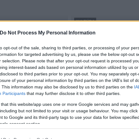
KULTÚRA
Székesfehérvár
Do Not Process My Personal Information
Székesfehérvári delegáci
2017.03.27
to opt-out of the sale, sharing to third parties, or processing of your per
formation for targeted advertising by us, please use the below opt-out s
r selection. Please note that after your opt-out request is processed y
eing interest-based ads based on personal information utilized by us or
disclosed to third parties prior to your opt-out. You may separately opt-
losure of your personal information by third parties on the IAB’s list of
. This information may also be disclosed by us to third parties on the
IA
Participants
that may further disclose it to other third parties.
 that this website/app uses one or more Google services and may gath
including but not limited to your visit or usage behaviour. You may click 
 to Google and its third-party tags to use your data for below specifi
ogle consent section.