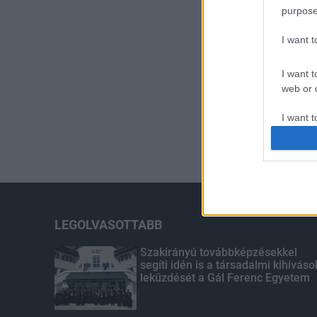
purpose
I want 
I want t
web or d
I want t
or app.
I want t
I want t
authenti
LEGOLVASOTTABB
Szakirányú továbbképzésekkel
segíti idén is a társadalmi kihíváso
leküzdését a Gál Ferenc Egyetem