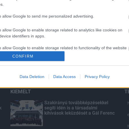
s.
to allow Google to send me personalized advertising.
o allow Google to enable storage related to analytics like cookies on
evice identifiers in apps.
o allow Google to enable storage related to functionality of the website
CONFIRM
o allow Google to enable storage related to personalization.
Data Deletion
Data Access
Privacy Policy
o allow Google to enable storage related to security, including
cation functionality and fraud prevention, and other user protection.
KIEMELT
T
Szakirányú továbbképzésekkel
k
segíti idén is a társadalmi
kihívások leküzdését a Gál Ferenc
Egyetem