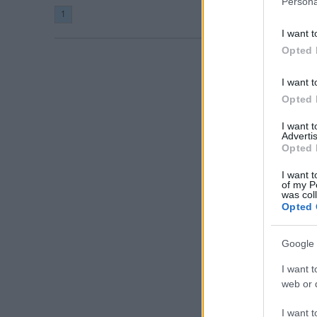
Persona
1
I want t
Opted 
I want t
Opted 
I want 
Advertis
Opted 
I want t
of my P
was col
Opted 
Google 
I want t
web or d
I want t