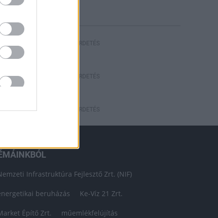
HIRDETÉS
HIRDETÉS
HIRDETÉS
ÉMÁINKBÓL
Nemzeti Infrastruktúra Fejlesztő Zrt. (NIF)
energetikai beruházás
Ke-Víz 21 Zrt.
Market Építő Zrt.
műemlékfelújítás