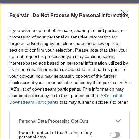
Fejérvár -
Do Not Process My Personal Information
HÍRLEVÉL
If you wish to opt-out of the sale, sharing to third parties, or
processing of your personal or sensitive information for
Név
targeted advertising by us, please use the below opt-out
section to confirm your selection. Please note that after your
opt-out request is processed you may continue seeing
E-mail cím
interest-based ads based on personal information utilized by
us or personal information disclosed to third parties prior to
your opt-out. You may separately opt-out of the further
Feliratkozom a hírlevélre és elfogadom az
adatvédelmi
disclosure of your personal information by third parties on the
szabályzatot!
IAB’s list of downstream participants. This information may
also be disclosed by us to third parties on the
IAB’s List of
FELIRATKOZÁS
Downstream Participants
that may further disclose it to other
third parties.
Please note that this website/app uses one or more Google
Personal Data Processing Opt Outs
services and may gather and store information including but
LEGFRISSEBB
not limited to your visit or usage behaviour. You may click to
I want to opt-out of the Sharing of my
personal data.