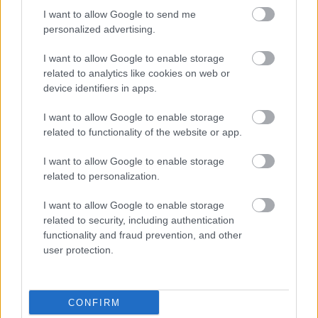
HIRDETÉS
I want to allow Google to send me
personalized advertising.
I want to allow Google to enable storage
HIRDETÉS
related to analytics like cookies on web or
device identifiers in apps.
I want to allow Google to enable storage
LEGOLVASOTTABB
related to functionality of the website or app.
Egyhetes országos ellenőrzést tart a
I want to allow Google to enable storage
rendőrség a utakon
related to personalization.
I want to allow Google to enable storage
related to security, including authentication
Mától jelentkezhetnek a kivitelezők a
functionality and fraud prevention, and other
háztartások napelemes és fűtési
user protection.
rendszereit támogató pályázatra
CONFIRM
Amire többmillióan vártunk: szombattól