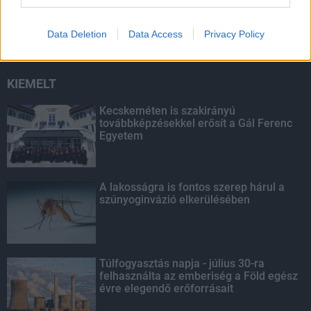
másodfokúra csökken a riasztás
Data Deletion
Data Access
Privacy Policy
KIEMELT
Kecskeméten is szakirányú
továbbképzésekkel erősít a Gál Ferenc
Egyetem
A lakosságra is fontos szerep hárul a
szúnyoginvázió elkerülésében
Túlfogyasztás napja - július 30-ra
felhasználta az emberiség a Föld egész
évre elegendő erőforrásait