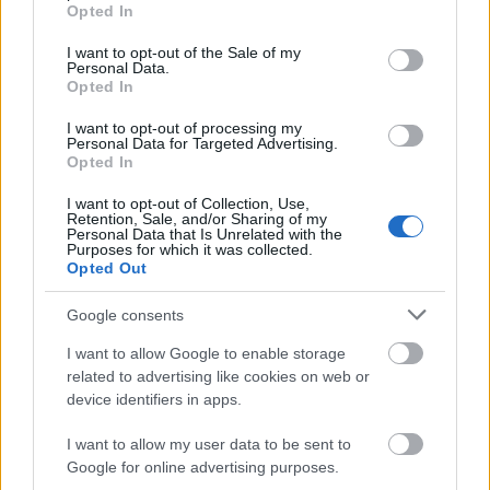
grant or deny consent to Google and its third-party tags to
Helyi hírek
Opted In
use your data for below specified purposes in below Google
Amire többmillióan vártunk: szombattól
consent section.
másodfokúra csökken a riasztás
I want to opt-out of the Sale of my
Personal Data.
Opted In
I want to opt-out of processing my
Personal Data for Targeted Advertising.
Helyi hírek
Opted In
Látlelet a hazai víziközművekről?
Egyetlen, fél évszázados vezetéken múlt
I want to opt-out of Collection, Use,
Bicske vízellátása
Retention, Sale, and/or Sharing of my
Personal Data that Is Unrelated with the
Purposes for which it was collected.
Opted Out
Helyi hírek
Gyárleállításokkal és átszervezett
Google consents
termeléssel tehermentesíti a
villamosenergia-rendszert a STRABAG
I want to allow Google to enable storage
related to advertising like cookies on web or
device identifiers in apps.
HIRDETÉS
I want to allow my user data to be sent to
Google for online advertising purposes.