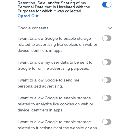
Retention, Sale, and/or Sharing of my
Personal Data that Is Unrelated with the
LEGFRISSEBB
Purposes for which it was collected.
Opted Out
Országos hírek
Megérkezett az eső a Duna vízgyűjtőjére
Google consents
I want to allow Google to enable storage
related to advertising like cookies on web or
device identifiers in apps.
Aktuális
I want to allow my user data to be sent to
Paks II.: Mit jelent az 5. blokk új
mérföldköve a felülvizsgálat
Google for online advertising purposes.
árnyékában?
I want to allow Google to send me
personalized advertising.
Helyi hírek
I want to allow Google to enable storage
Amire többmillióan vártunk: szombattól
másodfokúra csökken a riasztás
related to analytics like cookies on web or
device identifiers in apps.
I want to allow Google to enable storage
related to functionality of the website or app.