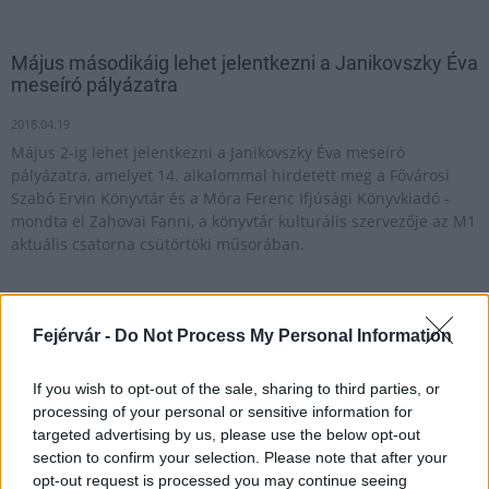
Május másodikáig lehet jelentkezni a Janikovszky Éva
meseíró pályázatra
2018.04.19
Május 2-ig lehet jelentkezni a Janikovszky Éva meseíró
pályázatra, amelyet 14. alkalommal hirdetett meg a Fővárosi
Szabó Ervin Könyvtár és a Móra Ferenc Ifjúsági Könyvkiadó -
mondta el Zahovai Fanni, a könyvtár kulturális szervezője az M1
aktuális csatorna csütörtöki műsorában.
Átadták a Tollpihe díjakat Székesfehérváron
Fejérvár -
Do Not Process My Personal Information
2017.01.22
Immár 12. alkalommal hirdették meg a Tollpihe Meseíró
If you wish to opt-out of the sale, sharing to third parties, or
Pályázatot Székesfehérváron. A 3-4., valamint az 5-8.
processing of your personal or sensitive information for
évfolyamosok versenyének eredményhirdetése pénteken volt a
targeted advertising by us, please use the below opt-out
Hiemer-házban, ahol a kis meseíró palántákat Csimáné Kiss
section to confirm your selection. Please note that after your
Ilona iskolaigazgató és Iszkádi Erika igazgató köszöntötte.
opt-out request is processed you may continue seeing