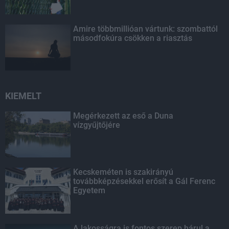
Amire többmillióan vártunk: szombattól
másodfokúra csökken a riasztás
KIEMELT
Megérkezett az eső a Duna
vízgyűjtőjére
Kecskeméten is szakirányú
továbbképzésekkel erősít a Gál Ferenc
Egyetem
A lakosságra is fontos szerep hárul a