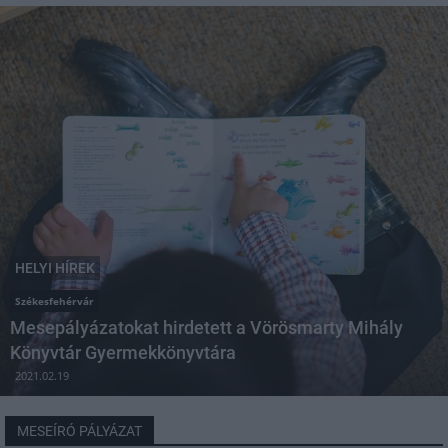
HELYI HÍREK
Székesfehérvár
Mesepályázatokat hirdetett a Vörösmarty Mihály
Könyvtár Gyermekkönyvtára
2021.02.19
MESEÍRÓ PÁLYÁZAT