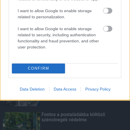
HIRDETÉS
I want to allow Google to enable storage
related to personalization.
HIRDETÉS
I want to allow Google to enable storage
related to security, including authentication
functionality and fraud prevention, and other
HIRDETÉS
user protection.
CONFIRM
LEGOLVASOTTABB
Paks II.: Mit jelent az 5. blokk új
mérföldköve a felülvizsgálat
Data Deletion
Data Access
Privacy Policy
árnyékában?
Fontos a postaládákba költöző
széncinegék védelme