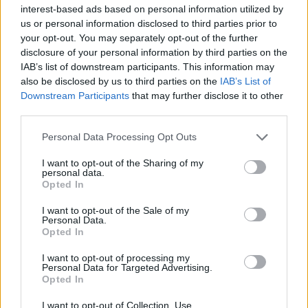
interest-based ads based on personal information utilized by
us or personal information disclosed to third parties prior to
your opt-out. You may separately opt-out of the further
1
disclosure of your personal information by third parties on the
IAB’s list of downstream participants. This information may
also be disclosed by us to third parties on the
IAB’s List of
Downstream Participants
that may further disclose it to other
HÍRLEVÉL
third parties.
Please note that this website/app uses one or more Google
Név
Personal Data Processing Opt Outs
services and may gather and store information including but
not limited to your visit or usage behaviour. You may click to
I want to opt-out of the Sharing of my
personal data.
grant or deny consent to Google and its third-party tags to
E-mail cím
Opted In
use your data for below specified purposes in below Google
consent section.
I want to opt-out of the Sale of my
Personal Data.
Feliratkozom a hírlevélre és elfogadom az
adatvédelmi
Opted In
szabályzatot!
I want to opt-out of processing my
Personal Data for Targeted Advertising.
FELIRATKOZÁS
Opted In
I want to opt-out of Collection, Use,