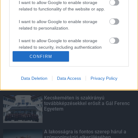
I want to allow Google to enable storage
related to functionality of the website or app.
Amire többmillióan vártunk: szombattól
másodfokúra csökken a riasztás
I want to allow Google to enable storage
related to personalization.
I want to allow Google to enable storage
related to security, including authentication
KIEMELT
functionality and fraud prevention, and other
CONFIRM
user protection.
Megérkezett az eső a Duna
vízgyűjtőjére
Data Deletion
Data Access
Privacy Policy
Kecskeméten is szakirányú
továbbképzésekkel erősít a Gál Ferenc
Egyetem
A lakosságra is fontos szerep hárul a
szúnyoginvázió elkerülésében