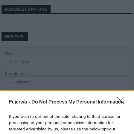
MECÉNÁS ÉS KATONA
HÍRLEVÉL
Név
E-mail cím
Feliratkozom a hírlevélre és elfogadom az
adatvédelmi
szabályzatot!
Fejérvár -
Do Not Process My Personal Information
FELIRATKOZÁS
If you wish to opt-out of the sale, sharing to third parties, or
processing of your personal or sensitive information for
targeted advertising by us, please use the below opt-out