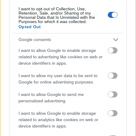
I want to opt-out of Collection, Use,
Retention, Sale, and/or Sharing of my
Personal Data that Is Unrelated with the
HIRDETÉS
Purposes for which it was collected.
Opted Out
Google consents
HIRDETÉS
I want to allow Google to enable storage
related to advertising like cookies on web or
device identifiers in apps.
LEGOLVASOTTABB
I want to allow my user data to be sent to
Paks II.: Mit jelent az 5. blokk új
Google for online advertising purposes.
mérföldköve a felülvizsgálat
árnyékában?
I want to allow Google to send me
personalized advertising.
I want to allow Google to enable storage
Fontos a postaládákba költöző
széncinegék védelme
related to analytics like cookies on web or
device identifiers in apps.