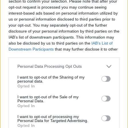
section to confirm your selection. Please note that after your
LEGFRISSEBB
opt-out request is processed you may continue seeing
interest-based ads based on personal information utilized by
Országos hírek
us or personal information disclosed to third parties prior to
Megérkezett az eső a Duna vízgyűjtőjére
your opt-out. You may separately opt-out of the further
disclosure of your personal information by third parties on the
IAB’s list of downstream participants. This information may
also be disclosed by us to third parties on the
IAB’s List of
Downstream Participants
that may further disclose it to other
Aktuális
third parties.
Paks II.: Mit jelent az 5. blokk új
mérföldköve a felülvizsgálat
Please note that this website/app uses one or more Google
Personal Data Processing Opt Outs
árnyékában?
services and may gather and store information including but
not limited to your visit or usage behaviour. You may click to
I want to opt-out of the Sharing of my
personal data.
grant or deny consent to Google and its third-party tags to
Opted In
Helyi hírek
use your data for below specified purposes in below Google
Amire többmillióan vártunk: szombattól
consent section.
I want to opt-out of the Sale of my
másodfokúra csökken a riasztás
Personal Data.
Opted In
I want to opt-out of processing my
Personal Data for Targeted Advertising.
Opted In
HIRDETÉS