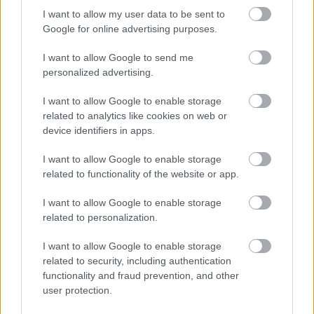
képviselők, Cser-Palkovics András polgármester és Brájer Éva
I want to allow my user data to be sent to
alpolgármester, Maroshegy önkormányzati képviselője számolt
Google for online advertising purposes.
be a művelődési házban.
I want to allow Google to send me
personalized advertising.
1
I want to allow Google to enable storage
related to analytics like cookies on web or
device identifiers in apps.
HÍRLEVÉL
I want to allow Google to enable storage
related to functionality of the website or app.
Név
I want to allow Google to enable storage
related to personalization.
E-mail cím
I want to allow Google to enable storage
related to security, including authentication
Feliratkozom a hírlevélre és elfogadom az
adatvédelmi
functionality and fraud prevention, and other
szabályzatot!
user protection.
FELIRATKOZÁS