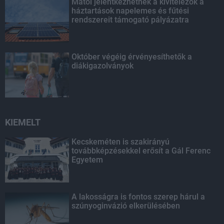
Mától jelentkezhetnek a kivitelezők a
háztartások napelemes és fűtési
rendszereit támogató pályázatra
Október végéig érvényesíthetők a
diákigazolványok
KIEMELT
Kecskeméten is szakirányú
továbbképzésekkel erősít a Gál Ferenc
Egyetem
A lakosságra is fontos szerep hárul a
szúnyoginvázió elkerülésében