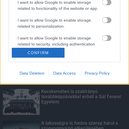
I want to allow Google to enable storage
related to functionality of the website or app.
Fontos a postaládákba költöző
széncinegék védelme
I want to allow Google to enable storage
related to personalization.
I want to allow Google to enable storage
related to security, including authentication
KIEMELT
functionality and fraud prevention, and other
CONFIRM
user protection.
Megérkezett az eső a Duna
vízgyűjtőjére
Data Deletion
Data Access
Privacy Policy
Kecskeméten is szakirányú
továbbképzésekkel erősít a Gál Ferenc
Egyetem
A lakosságra is fontos szerep hárul a
szúnyoginvázió elkerülésében