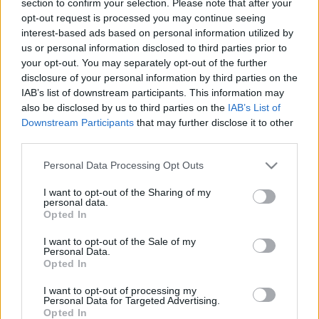
section to confirm your selection. Please note that after your
LEGFRISSEBB
opt-out request is processed you may continue seeing
interest-based ads based on personal information utilized by
Országos hírek
us or personal information disclosed to third parties prior to
Megérkezett az eső a Duna vízgyűjtőjére
your opt-out. You may separately opt-out of the further
disclosure of your personal information by third parties on the
IAB’s list of downstream participants. This information may
also be disclosed by us to third parties on the
IAB’s List of
Downstream Participants
that may further disclose it to other
Aktuális
third parties.
Paks II.: Mit jelent az 5. blokk új
mérföldköve a felülvizsgálat
Please note that this website/app uses one or more Google
Personal Data Processing Opt Outs
árnyékában?
services and may gather and store information including but
not limited to your visit or usage behaviour. You may click to
I want to opt-out of the Sharing of my
personal data.
grant or deny consent to Google and its third-party tags to
Opted In
Helyi hírek
use your data for below specified purposes in below Google
Amire többmillióan vártunk: szombattól
consent section.
I want to opt-out of the Sale of my
másodfokúra csökken a riasztás
Personal Data.
Opted In
I want to opt-out of processing my
Personal Data for Targeted Advertising.
Opted In
HIRDETÉS