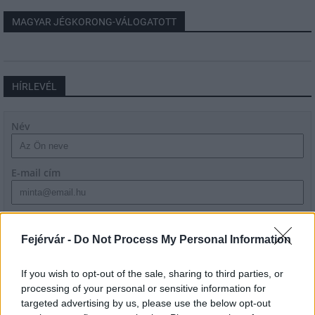
MAGYAR JÉGKORONG-VÁLOGATOTT
HÍRLEVÉL
Név
E-mail cím
Feliratkozom a hírlevélre és elfogadom az
adatvédelmi
szabályzatot!
Fejérvár -
Do Not Process My Personal Information
FELIRATKOZÁS
If you wish to opt-out of the sale, sharing to third parties, or
processing of your personal or sensitive information for
targeted advertising by us, please use the below opt-out