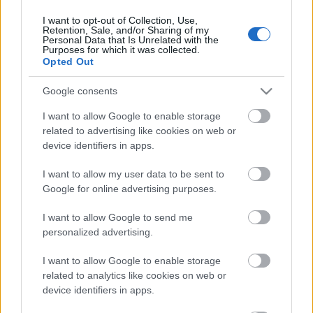
I want to opt-out of Collection, Use,
Retention, Sale, and/or Sharing of my
Personal Data that Is Unrelated with the
HIRDETÉS
Purposes for which it was collected.
Opted Out
Google consents
HIRDETÉS
I want to allow Google to enable storage
related to advertising like cookies on web or
device identifiers in apps.
LEGOLVASOTTABB
I want to allow my user data to be sent to
Megérkezett az eső a Duna
Google for online advertising purposes.
vízgyűjtőjére
I want to allow Google to send me
personalized advertising.
I want to allow Google to enable storage
Paks II.: Mit jelent az 5. blokk új
mérföldköve a felülvizsgálat
related to analytics like cookies on web or
árnyékában?
device identifiers in apps.