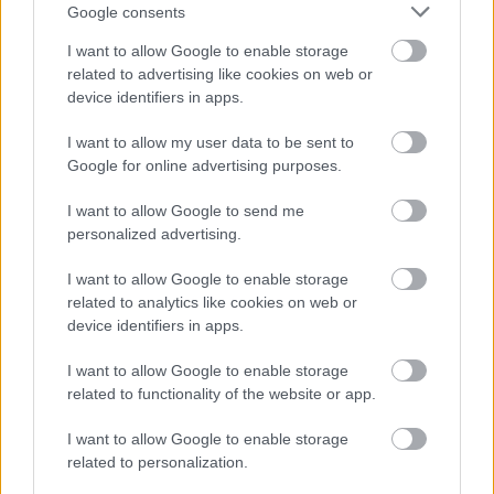
Google consents
Név
I want to allow Google to enable storage
related to advertising like cookies on web or
device identifiers in apps.
E-mail cím
I want to allow my user data to be sent to
Google for online advertising purposes.
Feliratkozom a hírlevélre és elfogadom az
adatvédelmi
szabályzatot!
I want to allow Google to send me
personalized advertising.
FELIRATKOZÁS
I want to allow Google to enable storage
related to analytics like cookies on web or
device identifiers in apps.
LEGFRISSEBB
I want to allow Google to enable storage
Országos hírek
related to functionality of the website or app.
Megérkezett az eső a Duna vízgyűjtőjére
I want to allow Google to enable storage
related to personalization.