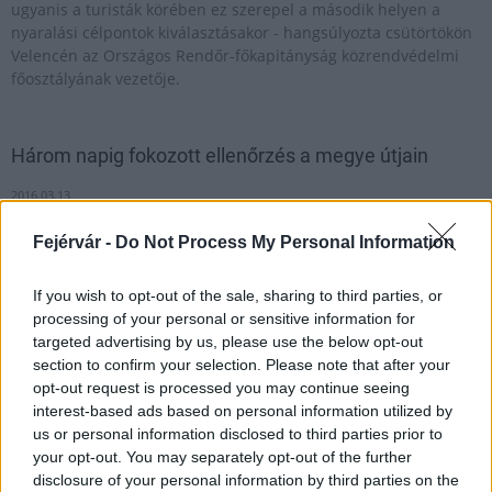
ugyanis a turisták körében ez szerepel a második helyen a
nyaralási célpontok kiválasztásakor - hangsúlyozta csütörtökön
Velencén az Országos Rendőr-főkapitányság közrendvédelmi
főosztályának vezetője.
Három napig fokozott ellenőrzés a megye útjain
2016.03.13
Március 16-án 10 óra és március 18-án 18 óra közötti időben
Fejérvár -
Do Not Process My Personal Information
fokozott közlekedésbiztonsági ellenőrzést tartanak Fejér megye
közútjain a rendőrök.
If you wish to opt-out of the sale, sharing to third parties, or
processing of your personal or sensitive information for
targeted advertising by us, please use the below opt-out
Elismerték a dunaújvárosi kataszrófavédelem és
section to confirm your selection. Please note that after your
tűzoltó-parancsnokság munkáját
opt-out request is processed you may continue seeing
2019.01.10
interest-based ads based on personal information utilized by
us or personal information disclosed to third parties prior to
Aktuális
your opt-out. You may separately opt-out of the further
disclosure of your personal information by third parties on the