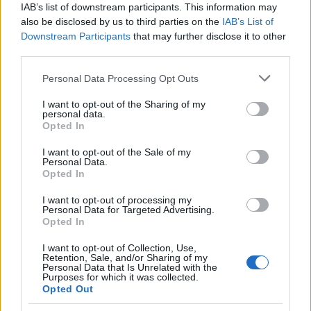
IAB’s list of downstream participants. This information may
also be disclosed by us to third parties on the
IAB’s List of
Downstream Participants
that may further disclose it to other
third parties.
Please note that this website/app uses one or more Google
Personal Data Processing Opt Outs
services and may gather and store information including but
not limited to your visit or usage behaviour. You may click to
I want to opt-out of the Sharing of my
personal data.
grant or deny consent to Google and its third-party tags to
Opted In
use your data for below specified purposes in below Google
consent section.
I want to opt-out of the Sale of my
A városi közgyűlés céltámogatással jutalmazta az intézmények
Personal Data.
kiemelkedő munkásságát, akik napi szinten biztosítják a
Opted In
közbiztonság megőrzését.
I want to opt-out of processing my
Personal Data for Targeted Advertising.
Opted In
1
I want to opt-out of Collection, Use,
Retention, Sale, and/or Sharing of my
Personal Data that Is Unrelated with the
Purposes for which it was collected.
Opted Out
HÍRLEVÉL