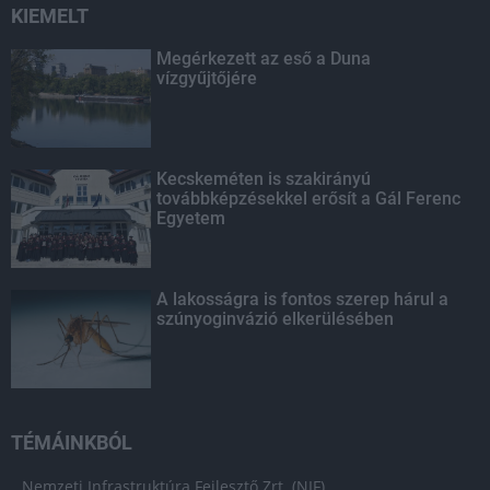
KIEMELT
Megérkezett az eső a Duna
vízgyűjtőjére
Kecskeméten is szakirányú
továbbképzésekkel erősít a Gál Ferenc
Egyetem
A lakosságra is fontos szerep hárul a
szúnyoginvázió elkerülésében
TÉMÁINKBÓL
Nemzeti Infrastruktúra Fejlesztő Zrt. (NIF)