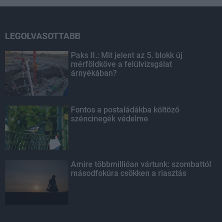
LEGOLVASOTTABB
Paks II.: Mit jelent az 5. blokk új
mérföldköve a felülvizsgálat
árnyékában?
Fontos a postaládákba költöző
széncinegék védelme
Amire többmillióan vártunk: szombattól
másodfokúra csökken a riasztás