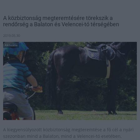
A közbiztonság megteremtésére törekszik a
rendőrség a Balaton és Velencei-tó térségében
2019.05.30
Aktuális
A kiegyensúlyozott közbiztonság megteremtése a fő cél a nyári
szezonban mind a Balaton, mind a Velencei-tó esetében,