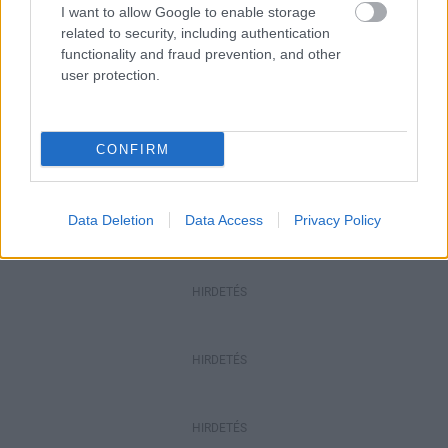
I want to allow Google to enable storage
Aktuális
related to security, including authentication
Paks II.: Mit jelent az 5. blokk új
functionality and fraud prevention, and other
mérföldköve a felülvizsgálat
user protection.
árnyékában?
Helyi hírek
CONFIRM
Amire többmillióan vártunk: szombattól
másodfokúra csökken a riasztás
Data Deletion
Data Access
Privacy Policy
HIRDETÉS
HIRDETÉS
HIRDETÉS