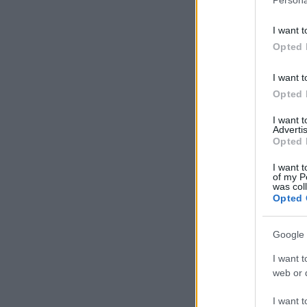
I want t
Opted 
I want t
Opted 
I want 
Advertis
Opted 
I want t
of my P
was col
Opted 
Google 
I want t
web or d
I want t