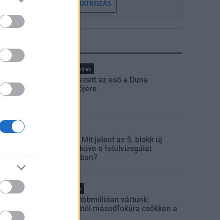
FELIRATKOZÁS
LEGFRISSEBB
Országos hírek
Megérkezett az eső a Duna
vízgyűjtőjére
Aktuális
Paks II.: Mit jelent az 5. blokk új
mérföldköve a felülvizsgálat
árnyékában?
Helyi hírek
Amire többmillióan vártunk:
szombattól másodfokúra csökken a
riasztás