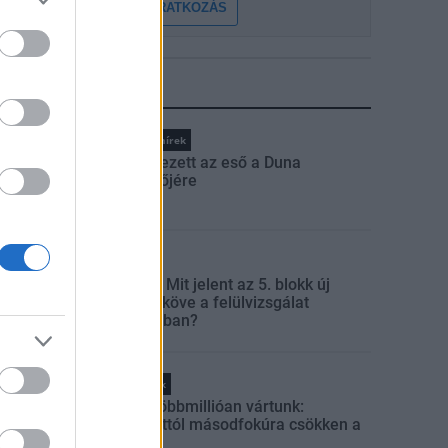
FELIRATKOZÁS
LEGFRISSEBB
Országos hírek
Megérkezett az eső a Duna
vízgyűjtőjére
Aktuális
Paks II.: Mit jelent az 5. blokk új
mérföldköve a felülvizsgálat
árnyékában?
Helyi hírek
Amire többmillióan vártunk:
szombattól másodfokúra csökken a
riasztás