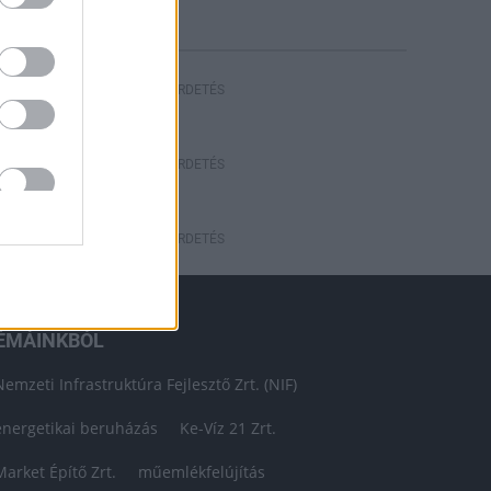
HIRDETÉS
HIRDETÉS
HIRDETÉS
ÉMÁINKBÓL
Nemzeti Infrastruktúra Fejlesztő Zrt. (NIF)
energetikai beruházás
Ke-Víz 21 Zrt.
Market Építő Zrt.
műemlékfelújítás