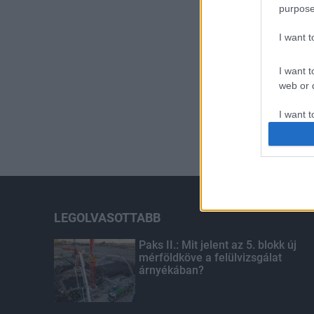
purpose
I want 
I want t
web or d
I want t
or app.
I want t
I want t
authenti
LEGOLVASOTTABB
Paks II.: Mit jelent az 5. blokk új
mérföldköve a felülvizsgálat
árnyékában?