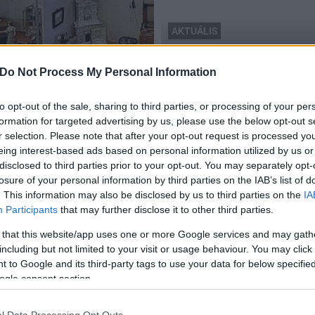
AKTUÁLIS
Székesfehérvár
III. Béla és kora - Kásler 
Do Not Process My Personal Information
úzeum
konferencián
to opt-out of the sale, sharing to third parties, or processing of your per
2018.04.21
formation for targeted advertising by us, please use the below opt-out s
r selection. Please note that after your opt-out request is processed y
eing interest-based ads based on personal information utilized by us or
disclosed to third parties prior to your opt-out. You may separately opt-
losure of your personal information by third parties on the IAB’s list of
. This information may also be disclosed by us to third parties on the
IA
Fiatalok szerveztek hangulatos adventi
Participants
that may further disclose it to other third parties.
programot a székesfehérvári Hiemer-házban
 that this website/app uses one or more Google services and may gath
2017.12.03
including but not limited to your visit or usage behaviour. You may click 
A Székesfehérvári Diáktanács idén is megszervezte az
 to Google and its third-party tags to use your data for below specifi
Adventi Napot: délelőtt kisebb gyerekeket, családokat
ogle consent section.
vártak a Hiemer-házba hangulatos, izgalmas
készülődésre. Élettel telt meg a Pince Klub, a karácsonyi
p
kézműveskedés mellett volt játék, mese és meleg tea is
l Data Processing Opt Outs