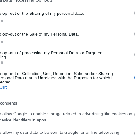
minden betérőnek. Délután városismereti versenyt
bonyolítanak felsős és középiskolás diákokból álló
o opt-out of the Sharing of my personal data.
mintegy húsz csapattal, a fiatalokhoz kötődő belvárosi
In
közösségi tereken. A jótékonysági estet december 19-én
rendezik, az összegyűjtött adományokat a
o opt-out of the Sale of my Personal Data.
Gyermekotthon lakóinak ajánlják fel.
In
to opt-out of processing my Personal Data for Targeted
ing.
In
o opt-out of Collection, Use, Retention, Sale, and/or Sharing
ersonal Data that Is Unrelated with the Purposes for which it
lected.
Out
consents
o allow Google to enable storage related to advertising like cookies on
evice identifiers in apps.
o allow my user data to be sent to Google for online advertising