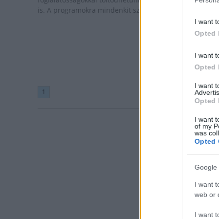
is. A programokra mindenkit szeretettel várnak.
I want t
Opted 
I want t
Opted 
I want 
1
Advertis
Opted 
I want t
of my P
was col
Opted 
Google 
I want t
web or d
I want t