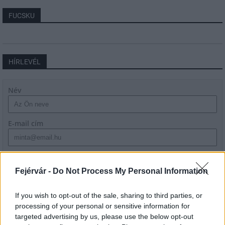
FUCSKU
HÍRLEVÉL
Név
E-mail cím
Feliratkozom a hírlevélre és elfogadom az
adatvédelmi
szabályzatot!
Fejérvár -
Do Not Process My Personal Information
FELIRATKOZÁS
If you wish to opt-out of the sale, sharing to third parties, or
processing of your personal or sensitive information for
targeted advertising by us, please use the below opt-out