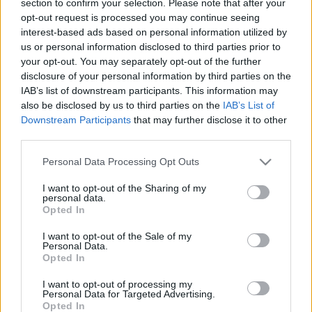
section to confirm your selection. Please note that after your
LEGFRISSEBB
opt-out request is processed you may continue seeing
interest-based ads based on personal information utilized by
Helyi hírek
us or personal information disclosed to third parties prior to
Amire többmillióan vártunk: szombattól
your opt-out. You may separately opt-out of the further
másodfokúra csökken a riasztás
disclosure of your personal information by third parties on the
IAB’s list of downstream participants. This information may
also be disclosed by us to third parties on the
IAB’s List of
Downstream Participants
that may further disclose it to other
Helyi hírek
third parties.
Látlelet a hazai víziközművekről?
Egyetlen, fél évszázados vezetéken múlt
Please note that this website/app uses one or more Google
Personal Data Processing Opt Outs
Bicske vízellátása
services and may gather and store information including but
not limited to your visit or usage behaviour. You may click to
I want to opt-out of the Sharing of my
personal data.
grant or deny consent to Google and its third-party tags to
Opted In
Helyi hírek
use your data for below specified purposes in below Google
Gyárleállításokkal és átszervezett
consent section.
I want to opt-out of the Sale of my
termeléssel tehermentesíti a
Personal Data.
villamosenergia-rendszert a STRABAG
Opted In
I want to opt-out of processing my
Personal Data for Targeted Advertising.
Opted In
HIRDETÉS