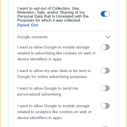
I want to opt-out of Collection, Use,
Retention, Sale, and/or Sharing of my
Personal Data that Is Unrelated with the
HIRDETÉS
Purposes for which it was collected.
Opted Out
Google consents
HIRDETÉS
I want to allow Google to enable storage
related to advertising like cookies on web or
device identifiers in apps.
LEGOLVASOTTABB
I want to allow my user data to be sent to
Látlelet a hazai víziközművekről?
Google for online advertising purposes.
Egyetlen, fél évszázados vezetéken
múlt Bicske vízellátása
I want to allow Google to send me
personalized advertising.
I want to allow Google to enable storage
Egyhetes országos ellenőrzést tart a
rendőrség a utakon
related to analytics like cookies on web or
device identifiers in apps.