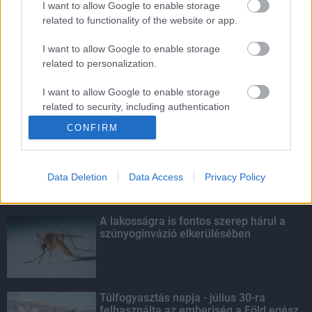
I want to allow Google to enable storage
related to functionality of the website or app.
Amire többmillióan vártunk: szombattól
másodfokúra csökken a riasztás
I want to allow Google to enable storage
related to personalization.
I want to allow Google to enable storage
related to security, including authentication
KIEMELT
functionality and fraud prevention, and other
CONFIRM
user protection.
Kecskeméten is szakirányú
továbbképzésekkel erősít a Gál Ferenc
Egyetem
Data Deletion
Data Access
Privacy Policy
A lakosságra is fontos szerep hárul a
szúnyoginvázió elkerülésében
Túlfogyasztás napja - július 30-ra
felhasználta az emberiség a Föld egész