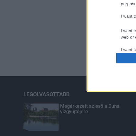
purpose
I want 
I want t
web or d
I want t
or app.
I want t
I want t
authenti
LEGOLVASOTTABB
Megérkezett az eső a Duna
vízgyűjtőjére