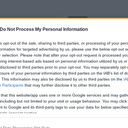
KIRAKAT
Do Not Process My Personal Information
herosz
Állatotthon nyílt napján
Már lehet jelentkezni az á
to opt-out of the sale, sharing to third parties, or processing of your per
2016.04.22
formation for targeted advertising by us, please use the below opt-out s
r selection. Please note that after your opt-out request is processed y
eing interest-based ads based on personal information utilized by us or
disclosed to third parties prior to your opt-out. You may separately opt-
losure of your personal information by third parties on the IAB’s list of
. This information may also be disclosed by us to third parties on the
IA
Participants
that may further disclose it to other third parties.
 that this website/app uses one or more Google services and may gath
including but not limited to your visit or usage behaviour. You may click 
 to Google and its third-party tags to use your data for below specifi
ogle consent section.
l Data Processing Opt Outs