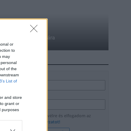
llatvédők nyári táborára
sonal or
ection to
ou may
HÍRLEVÉL
 personal
out of the
 downstream
Név
B’s List of
E-mail cím
er and store
to grant or
ed purposes
Feliratkozom a hírlevélre és elfogadom az
adatvédelmi szabályzatot!