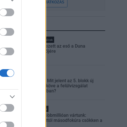
FELIRATKOZÁS
LEGFRISSEBB
Országos hírek
Megérkezett az eső a Duna
vízgyűjtőjére
Aktuális
Paks II.: Mit jelent az 5. blokk új
mérföldköve a felülvizsgálat
árnyékában?
Helyi hírek
Amire többmillióan vártunk:
szombattól másodfokúra csökken a
riasztás