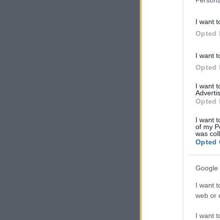
I want t
Opted 
I want t
Opted 
I want 
Advertis
Opted 
I want t
of my P
was col
Opted 
Google 
I want t
web or d
I want t