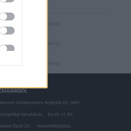
HIRDETÉS
HIRDETÉS
HIRDETÉS
ÉMÁINKBÓL
Nemzeti Infrastruktúra Fejlesztő Zrt. (NIF)
energetikai beruházás
Ke-Víz 21 Zrt.
Market Építő Zrt.
műemlékfelújítás