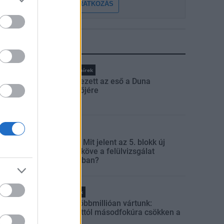
FELIRATKOZÁS
LEGFRISSEBB
Országos hírek
Megérkezett az eső a Duna
vízgyűjtőjére
Aktuális
Paks II.: Mit jelent az 5. blokk új
mérföldköve a felülvizsgálat
árnyékában?
Helyi hírek
Amire többmillióan vártunk:
szombattól másodfokúra csökken a
riasztás