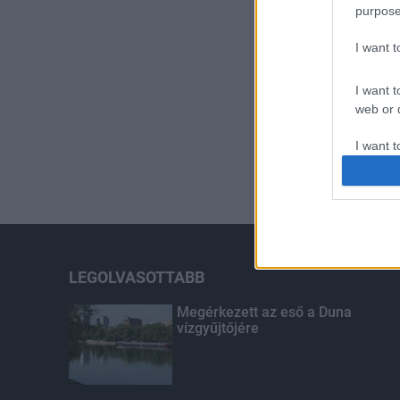
purpose
I want 
I want t
web or d
I want t
or app.
I want t
I want t
authenti
LEGOLVASOTTABB
Megérkezett az eső a Duna
vízgyűjtőjére