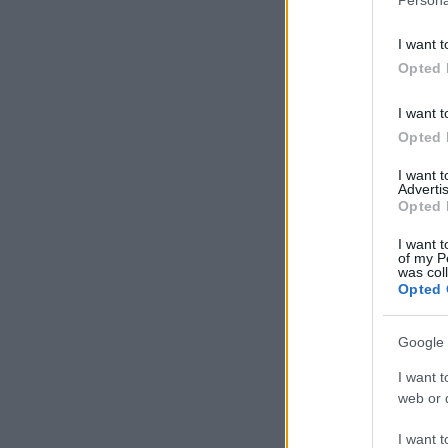
I want t
Opted 
I want t
Opted 
I want 
Advertis
Opted 
I want t
of my P
was col
Opted 
Google 
I want t
web or d
I want t