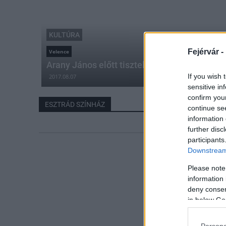
KULTÚRA
Fejérvár -
Velence
Arany János előtt tiszteleg a velencei Esztr
If you wish 
2017.08.07
sensitive in
confirm you
ESZTRÁD SZÍNHÁZ
continue se
information 
further disc
participants
Downstream 
Please note
information 
deny consent
in below Go
Persona