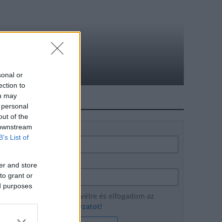
 tartanak Velencén
sonal or
ection to
ou may
HÍRLEVÉL
 personal
out of the
 downstream
Név
B’s List of
E-mail cím
er and store
to grant or
ed purposes
Feliratkozom a hírlevélre és elfogadom az
adatvédelmi szabályzatot!