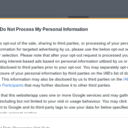
KULTÚRA
Do Not Process My Personal Information
Velence
ád Vízi Színház
Víziszínházi produkciókat
to opt-out of the sale, sharing to third parties, or processing of your per
2017.07.27
formation for targeted advertising by us, please use the below opt-out s
r selection. Please note that after your opt-out request is processed y
eing interest-based ads based on personal information utilized by us or
disclosed to third parties prior to your opt-out. You may separately opt-
losure of your personal information by third parties on the IAB’s list of
. This information may also be disclosed by us to third parties on the
IA
Participants
that may further disclose it to other third parties.
 that this website/app uses one or more Google services and may gath
including but not limited to your visit or usage behaviour. You may click 
 to Google and its third-party tags to use your data for below specifi
ogle consent section.
l Data Processing Opt Outs