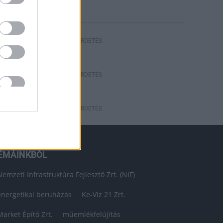
HIRDETÉS
HIRDETÉS
HIRDETÉS
ÉMÁINKBÓL
Nemzeti Infrastruktúra Fejlesztő Zrt. (NIF)
energetikai beruházás
Ke-Víz 21 Zrt.
Market Építő Zrt.
műemlékfelújítás