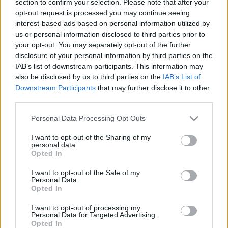
section to confirm your selection. Please note that after your
LEGFRISSEBB
opt-out request is processed you may continue seeing
interest-based ads based on personal information utilized by
Országos hírek
us or personal information disclosed to third parties prior to
Megérkezett az eső a Duna vízgyűjtőjére
your opt-out. You may separately opt-out of the further
disclosure of your personal information by third parties on the
IAB’s list of downstream participants. This information may
also be disclosed by us to third parties on the
IAB’s List of
Downstream Participants
that may further disclose it to other
Aktuális
third parties.
Paks II.: Mit jelent az 5. blokk új
mérföldköve a felülvizsgálat
Please note that this website/app uses one or more Google
Personal Data Processing Opt Outs
árnyékában?
services and may gather and store information including but
not limited to your visit or usage behaviour. You may click to
I want to opt-out of the Sharing of my
personal data.
grant or deny consent to Google and its third-party tags to
Opted In
Helyi hírek
use your data for below specified purposes in below Google
Amire többmillióan vártunk: szombattól
consent section.
I want to opt-out of the Sale of my
másodfokúra csökken a riasztás
Personal Data.
Opted In
I want to opt-out of processing my
Personal Data for Targeted Advertising.
Opted In
HIRDETÉS