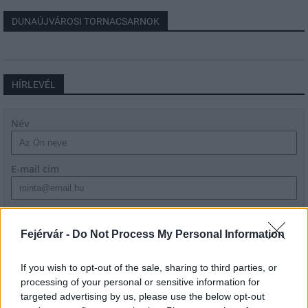
DUNAÚJVÁROSI TORNACSARNOK
HÍRLEVÉL
Név
E-mail cím
Feliratkozom a hírlevélre és elfogadom az
adatvédelmi
szabályzatot!
Fejérvár -
Do Not Process My Personal Information
FELIRATKOZÁS
If you wish to opt-out of the sale, sharing to third parties, or
processing of your personal or sensitive information for
targeted advertising by us, please use the below opt-out