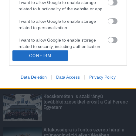
I want to allow Google to enable storage
related to functionality of the website or app.
Amire többmillióan vártunk: szombattól
másodfokúra csökken a riasztás
I want to allow Google to enable storage
related to personalization.
I want to allow Google to enable storage
related to security, including authentication
KIEMELT
functionality and fraud prevention, and other
CONFIRM
user protection.
Megérkezett az eső a Duna
vízgyűjtőjére
Data Deletion
Data Access
Privacy Policy
Kecskeméten is szakirányú
továbbképzésekkel erősít a Gál Ferenc
Egyetem
A lakosságra is fontos szerep hárul a
szúnyoginvázió elkerülésében