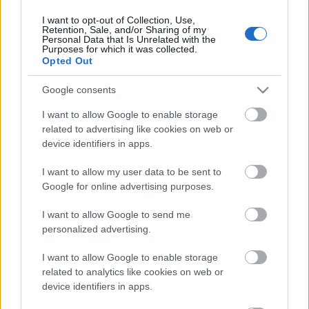
I want to opt-out of Collection, Use,
Retention, Sale, and/or Sharing of my
Personal Data that Is Unrelated with the
HIRDETÉS
Purposes for which it was collected.
Opted Out
Google consents
HIRDETÉS
I want to allow Google to enable storage
related to advertising like cookies on web or
device identifiers in apps.
LEGOLVASOTTABB
I want to allow my user data to be sent to
Paks II.: Mit jelent az 5. blokk új
Google for online advertising purposes.
mérföldköve a felülvizsgálat
árnyékában?
I want to allow Google to send me
personalized advertising.
I want to allow Google to enable storage
Fontos a postaládákba költöző
széncinegék védelme
related to analytics like cookies on web or
device identifiers in apps.