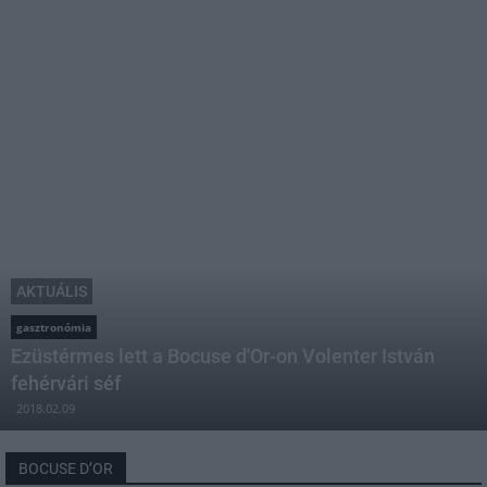
AKTUÁLIS
gasztronómia
Ezüstérmes lett a Bocuse d'Or-on Volenter István
fehérvári séf
2018.02.09
BOCUSE D’OR