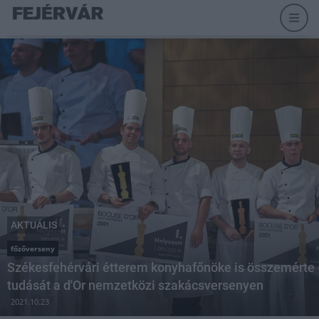
AKTUÁLIS
főzőverseny
Székesfehérvári étterem konyhafőnöke is összemérte
tudását a d'Or nemzetközi szakácsversenyen
2021.10.23