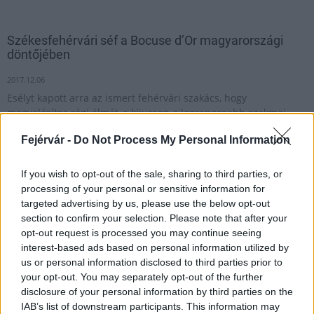
Székesfehérvári séf a Bocuse d’Or magyarországi
döntőjében
2017.12.06
Esélyt kapott arra az ismert fehérvári szakács, hogy
megvalósítsa régi álmát, s kijusson a legrangosabb szakmai
világversenyre, amelyet korunk egyik legnagyobb
Fejérvár -
Do Not Process My Personal Information
szakácsikonjáról, a jelenleg 91 éves francia Paul Bocuse
mesterszakácsról neveztek el.
If you wish to opt-out of the sale, sharing to third parties, or
processing of your personal or sensitive information for
targeted advertising by us, please use the below opt-out
1
section to confirm your selection. Please note that after your
opt-out request is processed you may continue seeing
interest-based ads based on personal information utilized by
us or personal information disclosed to third parties prior to
HÍRLEVÉL
your opt-out. You may separately opt-out of the further
disclosure of your personal information by third parties on the
Név
IAB’s list of downstream participants. This information may