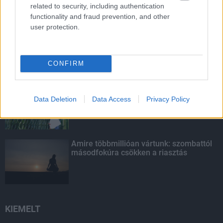
related to security, including authentication
LEGOLVASOTTABB
functionality and fraud prevention, and other
user protection.
Paks II.: Mit jelent az 5. blokk új
mérföldköve a felülvizsgálat
árnyékában?
CONFIRM
Fontos a postaládákba költöző
széncinegék védelme
Data Deletion
Data Access
Privacy Policy
Amire többmillióan vártunk: szombattól
másodfokúra csökken a riasztás
KIEMELT