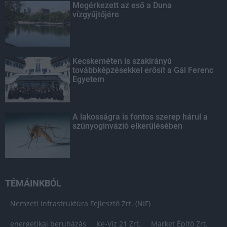
Megérkezett az eső a Duna
vízgyűjtőjére
Kecskeméten is szakirányú
továbbképzésekkel erősít a Gál Ferenc
Egyetem
A lakosságra is fontos szerep hárul a
szúnyoginvázió elkerülésében
TÉMÁINKBÓL
Nemzeti Infrastruktúra Fejlesztő Zrt. (NIF)
energetikai beruházás
Ke-Víz 21 Zrt.
Market Építő Zrt.