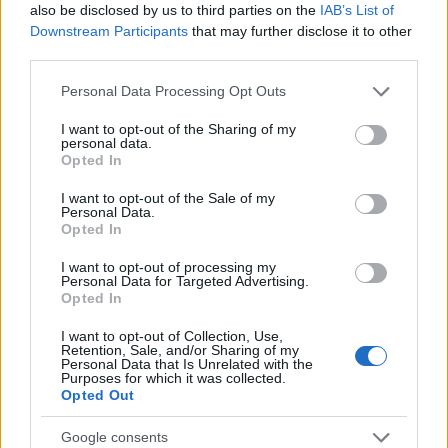
also be disclosed by us to third parties on the
IAB’s List of
Downstream Participants
that may further disclose it to other
E-mail cím
third parties.
Please note that this website/app uses one or more Google
Personal Data Processing Opt Outs
services and may gather and store information including but
Feliratkozom a hírlevélre és elfogadom az
adatvédelmi
not limited to your visit or usage behaviour. You may click to
I want to opt-out of the Sharing of my
szabályzatot!
personal data.
grant or deny consent to Google and its third-party tags to
Opted In
use your data for below specified purposes in below Google
FELIRATKOZÁS
consent section.
I want to opt-out of the Sale of my
Personal Data.
Opted In
LEGFRISSEBB
I want to opt-out of processing my
Personal Data for Targeted Advertising.
Opted In
Országos hírek
Megérkezett az eső a Duna vízgyűjtőjére
I want to opt-out of Collection, Use,
Retention, Sale, and/or Sharing of my
Personal Data that Is Unrelated with the
Purposes for which it was collected.
Opted Out
Aktuális
Google consents