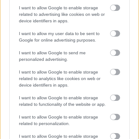
Paks II.: Mit jelent az 5. blokk új
mérföldköve a felülvizsgálat
I want to allow Google to enable storage
árnyékában?
related to advertising like cookies on web or
device identifiers in apps.
Helyi hírek
I want to allow my user data to be sent to
Amire többmillióan vártunk: szombattól
Google for online advertising purposes.
másodfokúra csökken a riasztás
I want to allow Google to send me
personalized advertising.
I want to allow Google to enable storage
HIRDETÉS
related to analytics like cookies on web or
device identifiers in apps.
I want to allow Google to enable storage
HIRDETÉS
related to functionality of the website or app.
I want to allow Google to enable storage
HIRDETÉS
related to personalization.
I want to allow Google to enable storage