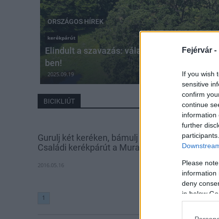
ORSZÁGOS HÍREK
kerékpárút
Elindult a szavazás: válaszd meg Te az Év Er
Fejérvár -
ben!
If you wish 
2025.09.19
sensitive in
confirm you
BICIKLIÚT
continue se
information 
further disc
participants
Gurulj két keréken, bámulj és strandolj –
Downstream 
Családi kerékpárút a Mura mentén
Please note
2016.05.16
information 
deny consent
in below Go
1
Persona