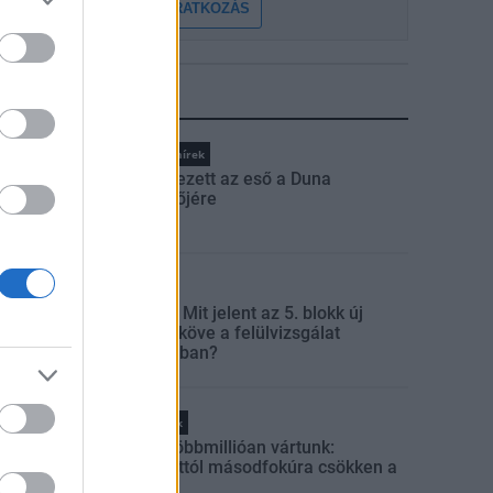
FELIRATKOZÁS
LEGFRISSEBB
Országos hírek
Megérkezett az eső a Duna
vízgyűjtőjére
Aktuális
Paks II.: Mit jelent az 5. blokk új
mérföldköve a felülvizsgálat
árnyékában?
Helyi hírek
Amire többmillióan vártunk:
szombattól másodfokúra csökken a
riasztás