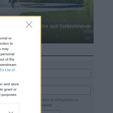
ékpárutat - 18 km bicikliút épül Székesfehérvár
sonal or
ection to
ou may
HÍRLEVÉL
 personal
out of the
 downstream
Név
B’s List of
E-mail cím
er and store
to grant or
ed purposes
Feliratkozom a hírlevélre és elfogadom az
adatvédelmi szabályzatot!