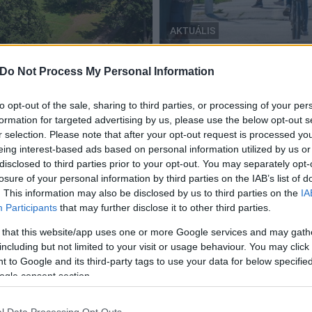
AKTUÁLIS
Székesfehérvár
dei Kerékpárútját 2025-
Átépítik a Palotai úti ker
Do Not Process My Personal Information
belvárosának környékén
to opt-out of the sale, sharing to third parties, or processing of your per
2019.09.12
formation for targeted advertising by us, please use the below opt-out s
r selection. Please note that after your opt-out request is processed y
eing interest-based ads based on personal information utilized by us or
disclosed to third parties prior to your opt-out. You may separately opt-
losure of your personal information by third parties on the IAB’s list of
. This information may also be disclosed by us to third parties on the
IA
Participants
that may further disclose it to other third parties.
 that this website/app uses one or more Google services and may gath
including but not limited to your visit or usage behaviour. You may click 
 to Google and its third-party tags to use your data for below specifi
ogle consent section.
l Data Processing Opt Outs