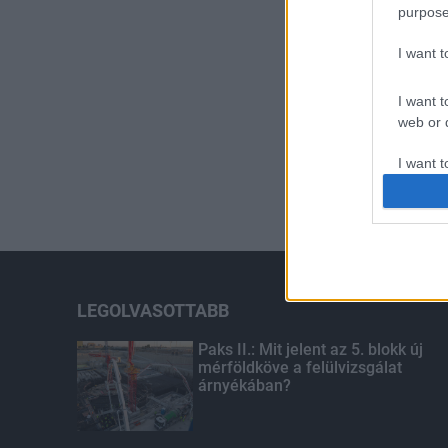
purpose
I want 
I want t
web or d
I want t
or app.
I want t
I want t
authenti
LEGOLVASOTTABB
Paks II.: Mit jelent az 5. blokk új
mérföldköve a felülvizsgálat
árnyékában?