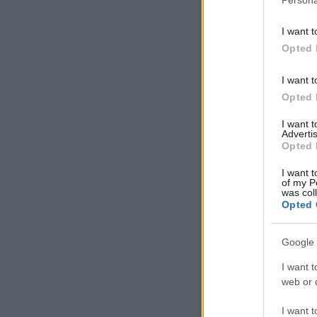
I want t
Opted 
I want t
Opted 
I want 
Advertis
Opted 
I want t
of my P
was col
Opted 
Google 
I want t
web or d
I want t