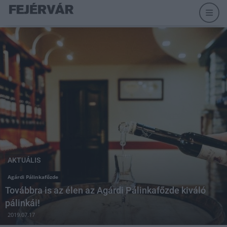
AKTUÁLIS
Agárdi Pálinkafőzde
Továbbra is az élen az Agárdi Pálinkafőzde kiváló
pálinkái!
2019.07.17