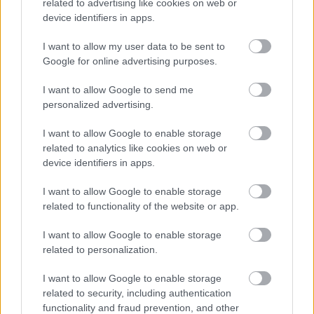
related to advertising like cookies on web or
Helyi hírek
device identifiers in apps.
Amire többmillióan vártunk: szombattól
másodfokúra csökken a riasztás
I want to allow my user data to be sent to
Google for online advertising purposes.
I want to allow Google to send me
personalized advertising.
HIRDETÉS
I want to allow Google to enable storage
related to analytics like cookies on web or
device identifiers in apps.
HIRDETÉS
I want to allow Google to enable storage
related to functionality of the website or app.
HIRDETÉS
I want to allow Google to enable storage
related to personalization.
LEGOLVASOTTABB
I want to allow Google to enable storage
related to security, including authentication
Paks II.: Mit jelent az 5. blokk új
functionality and fraud prevention, and other