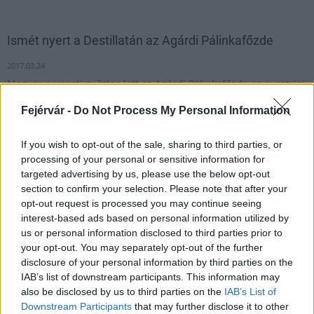
Ismét nyert a Destillatán az Agárdi Pálinkafőzde
2017.03.24
Magyar nemzeti győztes lett az Agárdi Pálinkafőzde az ausztriai
Destillatán, Közép-Európa legnagyobb párlatversenyén.
Fejérvár -
Do Not Process My Personal Information
If you wish to opt-out of the sale, sharing to third parties, or
1
processing of your personal or sensitive information for
targeted advertising by us, please use the below opt-out
section to confirm your selection. Please note that after your
opt-out request is processed you may continue seeing
HÍRLEVÉL
interest-based ads based on personal information utilized by
us or personal information disclosed to third parties prior to
Név
your opt-out. You may separately opt-out of the further
disclosure of your personal information by third parties on the
IAB’s list of downstream participants. This information may
E-mail cím
also be disclosed by us to third parties on the
IAB’s List of
Downstream Participants
that may further disclose it to other