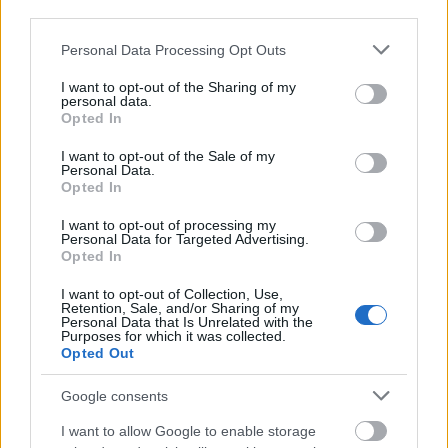
third parties.
Feliratkozom a hírlevélre és elfogadom az
adatvédelmi
Please note that this website/app uses one or more Google
Personal Data Processing Opt Outs
szabályzatot!
services and may gather and store information including but
not limited to your visit or usage behaviour. You may click to
I want to opt-out of the Sharing of my
FELIRATKOZÁS
personal data.
grant or deny consent to Google and its third-party tags to
Opted In
use your data for below specified purposes in below Google
consent section.
I want to opt-out of the Sale of my
Personal Data.
LEGFRISSEBB
Opted In
I want to opt-out of processing my
Országos hírek
Personal Data for Targeted Advertising.
Megérkezett az eső a Duna vízgyűjtőjére
Opted In
I want to opt-out of Collection, Use,
Retention, Sale, and/or Sharing of my
Personal Data that Is Unrelated with the
Purposes for which it was collected.
Aktuális
Opted Out
Paks II.: Mit jelent az 5. blokk új
mérföldköve a felülvizsgálat
Google consents
árnyékában?
I want to allow Google to enable storage