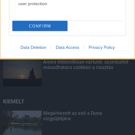
mérföldköve a felülvizsgálat
user protection.
árnyékában?
CONFIRM
Fontos a postaládákba költöző
széncinegék védelme
Data Deletion
Data Access
Privacy Policy
Amire többmillióan vártunk: szombattól
másodfokúra csökken a riasztás
KIEMELT
Megérkezett az eső a Duna
vízgyűjtőjére