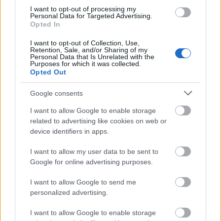
I want to opt-out of processing my
Personal Data for Targeted Advertising.
Hódmezővásárhely
iskolaépítés
FERROÉP Zrt.
oktatási beruházás
Opted In
Másfélszeresére bővítik Hódmezővásárhely jó hírű
I want to opt-out of Collection, Use,
református iskoláját
Retention, Sale, and/or Sharing of my
Personal Data that Is Unrelated with the
A Szőnyi Benjámin Általános Iskola fejlesztését a FERROÉP
Purposes for which it was collected.
kivitelezheti; a munkák csaknem egy évig tartanak majd.
Opted Out
Google consents
Látványos építési szakasz indult be a
Flórián téri felüljárón
I want to allow Google to enable storage
related to advertising like cookies on web or
device identifiers in apps.
Paks II.: Mit jelent az 5. blokk új
I want to allow my user data to be sent to
mérföldköve a felülvizsgálat
Google for online advertising purposes.
árnyékában?
I want to allow Google to send me
personalized advertising.
Elkészült a Liszt Ferenc repülőtér
közelében lévő logisztikai bázis út- és
I want to allow Google to enable storage