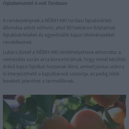
Fajtabemutató is volt Tordason
A rendezvénynek a NÉBIH-NKI tordasi fajtakísérleti
állomása adott otthont, ahol 90 hektáron folytatnak
fajtakísérleteket és egyedülálló kajszi ültetvényekkel
rendelkeznek.
Lukács József a NÉBIH-NKI elnökhelyettese elmondta: a
nemesítés során arra koncentrálnak, hogy minél későbbi
érésű kajszi fajtákat hozzanak létre, amivel június utánra
is kiterjeszthető a kajszibarack szezonja, ez pedig több
bevételt jelenthet a termelőknek.