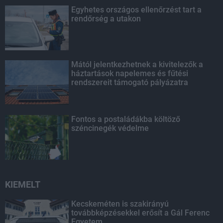
Egyhetes országos ellenőrzést tart a
rendőrség a utakon
Mától jelentkezhetnek a kivitelezők a
háztartások napelemes és fűtési
rendszereit támogató pályázatra
Fontos a postaládákba költöző
széncinegék védelme
KIEMELT
Kecskeméten is szakirányú
továbbképzésekkel erősít a Gál Ferenc
Egyetem