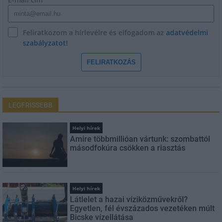
Feliratkozom a hírlevélre és elfogadom az
adatvédelmi
szabályzatot!
FELIRATKOZÁS
LEGFRISSEBB
Helyi hírek
Amire többmillióan vártunk: szombattól
másodfokúra csökken a riasztás
Helyi hírek
Látlelet a hazai víziközművekről?
Egyetlen, fél évszázados vezetéken múlt
Bicske vízellátása