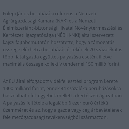
Fülepi János beruházási referens a Nemzeti
Agrárgazdasági Kamara (NAK) és a Nemzeti
Élelmiszerlánc-biztonsági Hivatal Növénytermesztési és
Kertészeti Igazgatósága (NÉBIH-NKI) által szervezett
kajszi fajtabemutatón hozzátette, hogy a támogatás
összege elérheti a beruházás értékének 70 százalékát is
több fiatal gazda együttes pályázása esetén, illetve
maximális összege kollektív tendernél 150 millió forint.
Az EU által elfogadott vidékfejlesztési program kerete
1300 milliárd forint, ennek 44 százaléka beruházásokra
használható fel, egyebek mellett a kertészeti ágazatban.
A pályázás feltétele a legalább 6 ezer euró értékű
üzemméret és az, hogy a gazda vagy cég árbevételének
fele mezőgazdasági tevékenységből származzon.