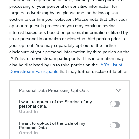
processing of your personal or sensitive information for
Pályázatok
pályázat
ültetvény
kertészet
targeted advertising by us, please use the below opt-out
section to confirm your selection. Please note that after your
opt-out request is processed you may continue seeing
interest-based ads based on personal information utilized by
us or personal information disclosed to third parties prior to
your opt-out. You may separately opt-out of the further
disclosure of your personal information by third parties on the
MAGYAR ÉPÍTŐK
IAB’s list of downstream participants. This information may
also be disclosed by us to third parties on the
IAB’s List of
Mi épül?
Downstream Participants
that may further disclose it to other
third parties.
Please note that this website/app uses one or more Google
Personal Data Processing Opt Outs
services and may gather and store information including but
not limited to your visit or usage behaviour. You may click to
I want to opt-out of the Sharing of my
personal data.
grant or deny consent to Google and its third-party tags to
Opted In
use your data for below specified purposes in below Google
consent section.
I want to opt-out of the Sale of my
Personal Data.
Opted In