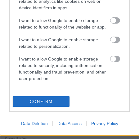
közműhálózatának fejlesztése
related to analytics like cookies on web or
device identifiers in apps.
I want to allow Google to enable storage
Látlelet a hazai víziközművekről?
related to functionality of the website or app.
Egyetlen, fél évszázados vezetéken
múlt Bicske vízellátása
I want to allow Google to enable storage
related to personalization.
I want to allow Google to enable storage
related to security, including authentication
functionality and fraud prevention, and other
AJÁNLJUK MÉG
user protection.
HÍRLEVÉL
CONFIRM
Név
Data Deletion
Data Access
Privacy Policy
E-mail cím