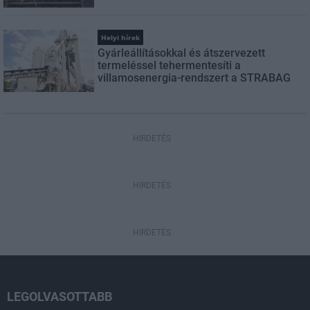
Helyi hírek
Gyárleállításokkal és átszervezett
termeléssel tehermentesíti a
villamosenergia-rendszert a STRABAG
HIRDETÉS
HIRDETÉS
HIRDETÉS
LEGOLVASOTTABB