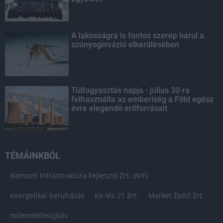
A lakosságra is fontos szerep hárul a
szúnyoginvázió elkerülésében
Túlfogyasztás napja - július 30-ra
felhasználta az emberiség a Föld egész
évre elegendő erőforrásait
TÉMÁINKBÓL
Nemzeti Infrastruktúra Fejlesztő Zrt. (NIF)
energetikai beruházás
Ke-Víz 21 Zrt.
Market Építő Zrt.
műemlékfelújítás