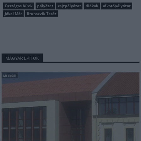
Országos hírek
pályázat
rajzpályázat
diákok
alkotópályázat
Jókai Mór
Brunszvik Teréz
MAGYAR ÉPÍTŐK
Mi épül?