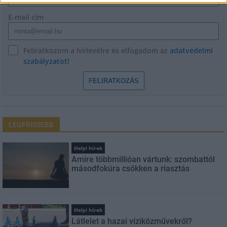
E-mail cím
Feliratkozom a hírlevélre és elfogadom az
adatvédelmi
szabályzatot!
FELIRATKOZÁS
LEGFRISSEBB
Helyi hírek
Amire többmillióan vártunk: szombattól
másodfokúra csökken a riasztás
Helyi hírek
Látlelet a hazai víziközművekről?