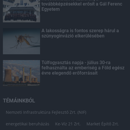
továbbképzésekkel erősít a Gál Ferenc
Egyetem
A lakosságra is fontos szerep hárul a
szúnyoginvázió elkerülésében
Túlfogyasztás napja - július 30-ra
felhasználta az emberiség a Föld egész
évre elegendő erőforrásait
TÉMÁINKBÓL
Nemzeti Infrastruktúra Fejlesztő Zrt. (NIF)
energetikai beruházás
Ke-Víz 21 Zrt.
Market Építő Zrt.