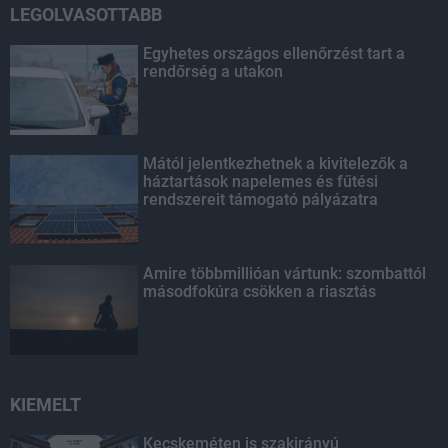
LEGOLVASOTTABB
Egyhetes országos ellenőrzést tart a
rendőrség a utakon
Mától jelentkezhetnek a kivitelezők a
háztartások napelemes és fűtési
rendszereit támogató pályázatra
Amire többmillióan vártunk: szombattól
másodfokúra csökken a riasztás
KIEMELT
Kecskeméten is szakirányú