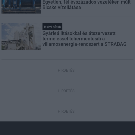
Egyetlen, fél évszázados vezetéken múlt
Bicske vízellátása
Helyi hírek
Gyárleállításokkal és átszervezett
termeléssel tehermentesíti a
villamosenergia-rendszert a STRABAG
HIRDETÉS
HIRDETÉS
HIRDETÉS