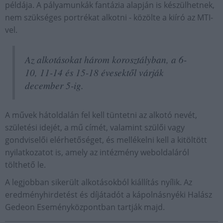
példája. A pályamunkák fantázia alapján is készülhetnek,
nem szükséges portrékat alkotni - közölte a kiíró az MTI-
vel.
Az alkotásokat három korosztályban, a 6-
10, 11-14 és 15-18 évesektől várják
december 5-ig.
A művek hátoldalán fel kell tüntetni az alkotó nevét,
születési idejét, a mű címét, valamint szülői vagy
gondviselői elérhetőséget, és mellékelni kell a kitöltött
nyilatkozatot is, amely az intézmény weboldaláról
tölthető le.
A legjobban sikerült alkotásokból kiállítás nyílik. Az
eredményhirdetést és díjátadót a kápolnásnyéki Halász
Gedeon Eseményközpontban tartják majd.