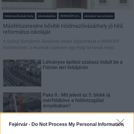
Hódmezővásárhely
iskolaépítés
FERROÉP Zrt.
oktatási beruházás
Másfélszeresére bővítik Hódmezővásárhely jó hírű
református iskoláját
A Szőnyi Benjámin Általános Iskola fejlesztését a FERROÉP
kivitelezheti; a munkák csaknem egy évig tartanak majd.
Látványos építési szakasz indult be a
Flórián téri felüljárón
Paks II.: Mit jelent az 5. blokk új
mérföldköve a felülvizsgálat
árnyékában?
Fejérvár -
Do Not Process My Personal Information
Elkészült a Liszt Ferenc repülőtér
közelében lévő logisztikai bázis út- és