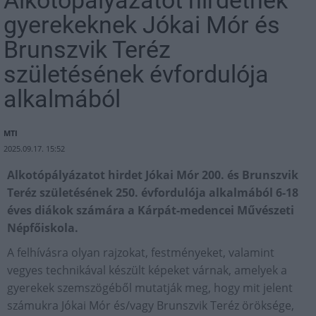
Alkotópályázatot hirdetnek
gyerekeknek Jókai Mór és
Brunszvik Teréz
születésének évfordulója
alkalmából
MTI
2025.09.17. 15:52
Alkotópályázatot hirdet Jókai Mór 200. és Brunszvik
Teréz születésének 250. évfordulója alkalmából 6-18
éves diákok számára a Kárpát-medencei Művészeti
Népfőiskola.
A felhívásra olyan rajzokat, festményeket, valamint
vegyes technikával készült képeket várnak, amelyek a
gyerekek szemszögéből mutatják meg, hogy mit jelent
számukra Jókai Mór és/vagy Brunszvik Teréz öröksége,