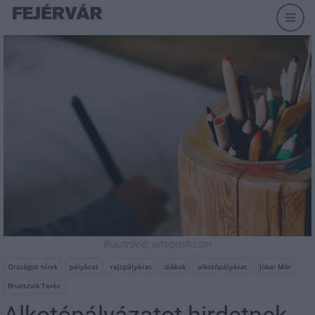
Illusztráció, unslpash.com
Országos hírek
pályázat
rajzpályázat
diákok
alkotópályázat
Jókai Mór
Brunszvik Teréz