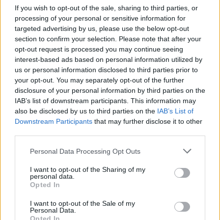
közműhálózatának fejlesztése
If you wish to opt-out of the sale, sharing to third parties, or
processing of your personal or sensitive information for
targeted advertising by us, please use the below opt-out
section to confirm your selection. Please note that after your
Látlelet a hazai víziközművekről?
opt-out request is processed you may continue seeing
Egyetlen, fél évszázados vezetéken
interest-based ads based on personal information utilized by
múlt Bicske vízellátása
us or personal information disclosed to third parties prior to
your opt-out. You may separately opt-out of the further
disclosure of your personal information by third parties on the
IAB’s list of downstream participants. This information may
also be disclosed by us to third parties on the
IAB’s List of
Downstream Participants
that may further disclose it to other
AJÁNLJUK MÉG
third parties.
Please note that this website/app uses one or more Google
Országos hírek
Personal Data Processing Opt Outs
services and may gather and store information including but
not limited to your visit or usage behaviour. You may click to
I want to opt-out of the Sharing of my
personal data.
grant or deny consent to Google and its third-party tags to
Opted In
use your data for below specified purposes in below Google
consent section.
I want to opt-out of the Sale of my
Personal Data.
Opted In