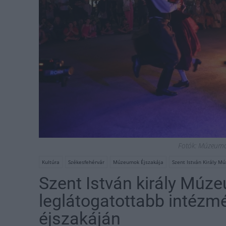
Fotók: Múzeumo
Kultúra
Székesfehérvár
Múzeumok Éjszakája
Szent István Király M
Szent István király Múz
leglátogatottabb intéz
éjszakáján