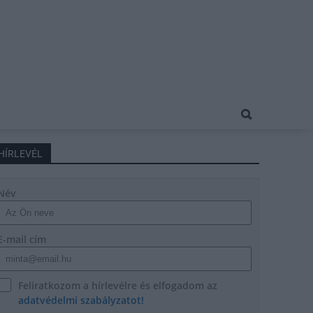
HÍRLEVÉL
Név
E-mail cím
Feliratkozom a hírlevélre és elfogadom az
adatvédelmi szabályzatot!