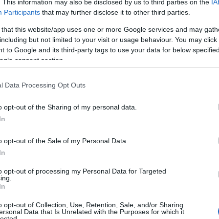
. This information may also be disclosed by us to third parties on the
IA
l szélesebb körű lett a múzeumok kínálata, a korábbi
Participants
that may further disclose it to other third parties.
 be a rendezvénysorozatba, és a vidéki helyszínek
melte ki Vincze Máté, felidézve, hogy amikor huszonkét
 that this website/app uses one or more Google services and may gath
 egy Budapest-fókuszú program volt. A helyettes
including but not limited to your visit or usage behaviour. You may click 
 to Google and its third-party tags to use your data for below specifi
incs még egy olyan kulturális fesztivál
ogle consent section.
i embert mozgat meg, ide értve a Sziget fesztivált is.
a legnépszerűbb
l Data Processing Opt Outs
o opt-out of the Sharing of my personal data.
zakája leglátogatottabb helyszíne, ahol dzsessz- és
In
- jegyezte meg Vincze Máté.
emzeti Múzeum lett, látogatószámban a harmadik
o opt-out of the Sale of my Personal Data.
eum, negyedik helyen pedig a Magyar
In
 helyettes államtitkár, hozzátéve, hogy mind a négy
éjszaka alatt.
to opt-out of processing my Personal Data for Targeted
ing.
In
o opt-out of Collection, Use, Retention, Sale, and/or Sharing
ersonal Data that Is Unrelated with the Purposes for which it
lected.