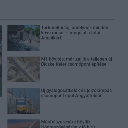
Történelmi táj, amelynek minden
köve mesél – megújul a tatai
Angolkert
M1 bővítés: már zajlik a teljesen új
Bicske Kelet csomópont építése
Új gyalogosátkelők és jelzőlámpás
csomópont épül Angyalföldön
Másfélszeresére bővítik
Hódmezővásárhely jó hírű