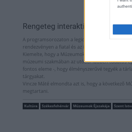
authenti
Rengeteg interaktív programmal
A programsorozaton a legideálisabb célcsoport a f
rendezvényen a fiatal és az idősebb látogató is - 
Kiemelte, hogy a Múzeumok éjszakáján rengeteg i
múzeumi szakmában az utóbbi időben tudatos épít
fontos eleme -, hogy élményszerűvé tegyék a tárla
tárgyakat.
Vincze Máté elmondta azt is, hogy a következő Mú
megtartani.
Kultúra
Székesfehérvár
Múzeumok Éjszakája
Szent Ist