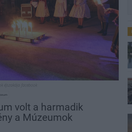
k éjszakája facebook
úzeum
eum volt a harmadik
mény a Múzeumok