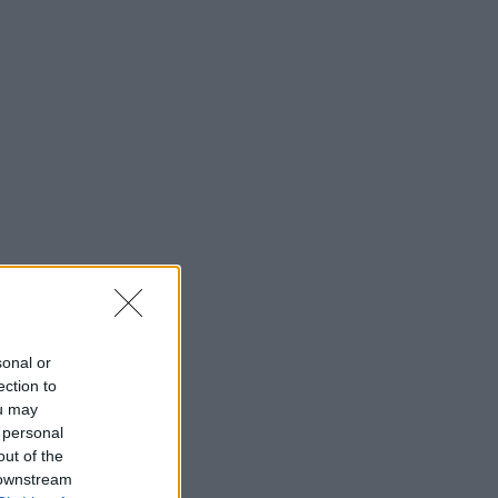
sonal or
ection to
ou may
 personal
out of the
 downstream