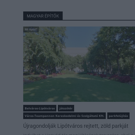
MAGYAR ÉPÍTŐK
Mi épül?
Belváros-Lipótváros
játszótér
Város-Teampannon Kereskedelmi és Szolgáltató Kft.
parkfelújítás
Újragondolják Lipótváros rejtett, zöld parkját