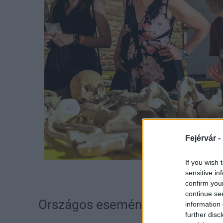
Fejérvár -
If you wish 
sensitive in
confirm you
continue se
Országos eseménnyé vált a Mú
information 
further disc