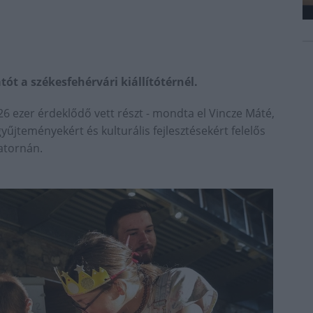
ót a székesfehérvári kiállítótérnél.
 ezer érdeklődő vett részt - mondta el Vincze Máté,
yűjteményekért és kulturális fejlesztésekért felelős
satornán.