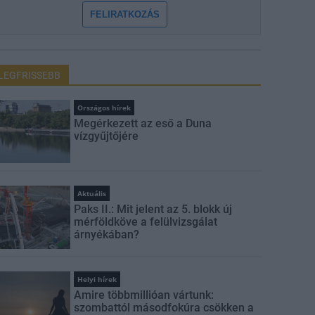
FELIRATKOZÁS
LEGFRISSEBB
Országos hírek
Megérkezett az eső a Duna
vízgyűjtőjére
Aktuális
Paks II.: Mit jelent az 5. blokk új
mérföldköve a felülvizsgálat
árnyékában?
Helyi hírek
Amire többmillióan vártunk:
szombattól másodfokúra csökken a