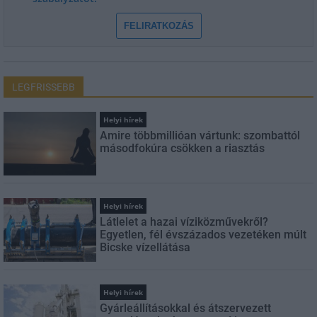
FELIRATKOZÁS
LEGFRISSEBB
Helyi hírek
Amire többmillióan vártunk: szombattól
másodfokúra csökken a riasztás
Helyi hírek
Látlelet a hazai víziközművekről?
Egyetlen, fél évszázados vezetéken múlt
Bicske vízellátása
Helyi hírek
Gyárleállításokkal és átszervezett