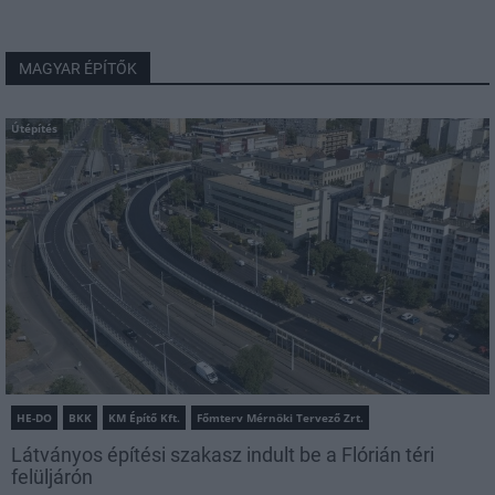
MAGYAR ÉPÍTŐK
Útépítés
HE-DO
BKK
KM Építő Kft.
Főmterv Mérnöki Tervező Zrt.
Látványos építési szakasz indult be a Flórián téri
felüljárón