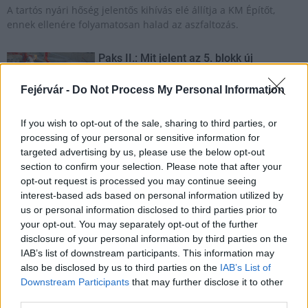
A tartós nyári hőség jelentős kihívás elé állítja a KM Építőt,
ennek ellenére folyamatosan halad az aszfaltozás.
Paks II.: Mit jelent az 5. blokk új
mérföldköve a felülvizsgálat
árnyékában?
Fejérvár -
Do Not Process My Personal Information
If you wish to opt-out of the sale, sharing to third parties, or
Elkészült a Liszt Ferenc repülőtér
processing of your personal or sensitive information for
közelében lévő logisztikai bázis út- és
targeted advertising by us, please use the below opt-out
közműhálózatának fejlesztése
section to confirm your selection. Please note that after your
opt-out request is processed you may continue seeing
interest-based ads based on personal information utilized by
Látlelet a hazai víziközművekről?
us or personal information disclosed to third parties prior to
Egyetlen, fél évszázados vezetéken
your opt-out. You may separately opt-out of the further
múlt Bicske vízellátása
disclosure of your personal information by third parties on the
IAB’s list of downstream participants. This information may
also be disclosed by us to third parties on the
IAB’s List of
Downstream Participants
that may further disclose it to other
Épített öröksége megújításával is készül
third parties.
Mohács a csata ötszázadik