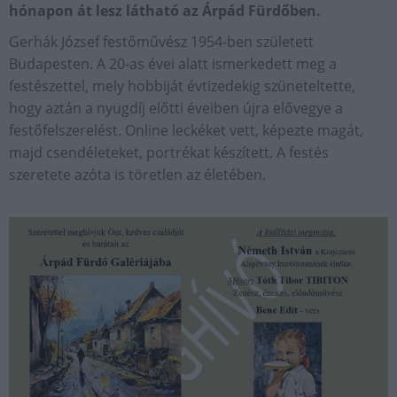
hónapon át lesz látható az Árpád Fürdőben.
Gerhák József festőművész 1954-ben született
Budapesten. A 20-as évei alatt ismerkedett meg a
festészettel, mely hobbiját évtizedekig szüneteltette,
hogy aztán a nyugdíj előtti éveiben újra elővegye a
festőfelszerelést. Online leckéket vett, képezte magát,
majd csendéleteket, portrékat készített. A festés
szeretete azóta is töretlen az életében.