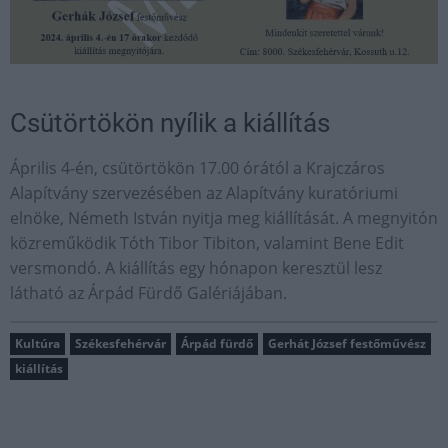
Csütörtökön nyílik a kiállítás
Április 4-én, csütörtökön 17.00 órától a Krajczáros
Alapítvány szervezésében az Alapítvány kuratóriumi
elnöke, Németh István nyitja meg kiállítását. A megnyitón
közreműködik Tóth Tibor Tibiton, valamint Bene Edit
versmondó. A kiállítás egy hónapon keresztül lesz
látható az Árpád Fürdő Galériájában.
Kultúra
Székesfehérvár
Árpád fürdő
Gerhát József festőművész
kiállítás