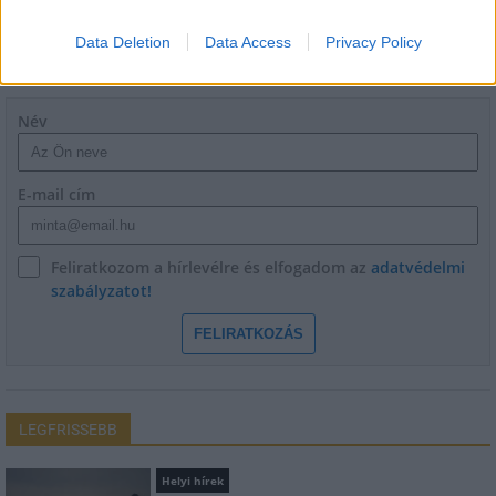
Data Deletion
Data Access
Privacy Policy
HÍRLEVÉL
Név
E-mail cím
Feliratkozom a hírlevélre és elfogadom az
adatvédelmi
szabályzatot!
FELIRATKOZÁS
LEGFRISSEBB
Helyi hírek