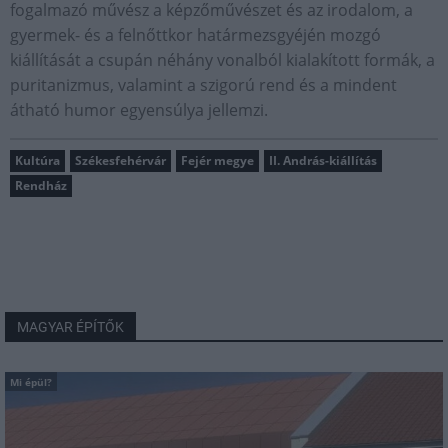
fogalmazó művész a képzőművészet és az irodalom, a
gyermek- és a felnőttkor határmezsgyéjén mozgó
kiállítását a csupán néhány vonalból kialakított formák, a
puritanizmus, valamint a szigorú rend és a mindent
átható humor egyensúlya jellemzi.
Kultúra
Székesfehérvár
Fejér megye
II. András-kiállítás
Rendház
MAGYAR ÉPÍTŐK
Mi épül?