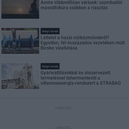
Amire többmillióan vártunk: szombattól
másodfokúra csökken a riasztás
Helyi hírek
Látlelet a hazai víziközművekről?
Egyetlen, fél évszázados vezetéken múlt
Bicske vízellátása
Helyi hírek
Gyárleállításokkal és átszervezett
termeléssel tehermentesíti a
villamosenergia-rendszert a STRABAG
HIRDETÉS
HIRDETÉS