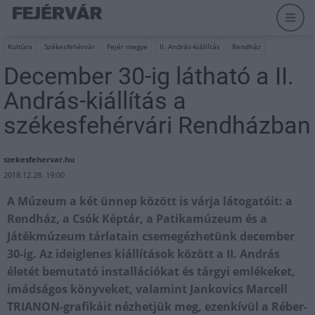
Kultúra
Székesfehérvár
Fejér megye
II. András-kiállítás
Rendház
December 30-ig látható a II.
András-kiállítás a
székesfehérvári Rendházban
szekesfehervar.hu
2018.12.28. 19:00
A Múzeum a két ünnep között is várja látogatóit: a
Rendház, a Csók Képtár, a Patikamúzeum és a
Játékmúzeum tárlatain csemegézhetünk december
30-ig. Az ideiglenes kiállítások között a II. András
életét bemutató installációkat és tárgyi emlékeket,
imádságos könyveket, valamint Jankovics Marcell
TRIANON-grafikáit nézhetjük meg, ezenkívül a Réber-