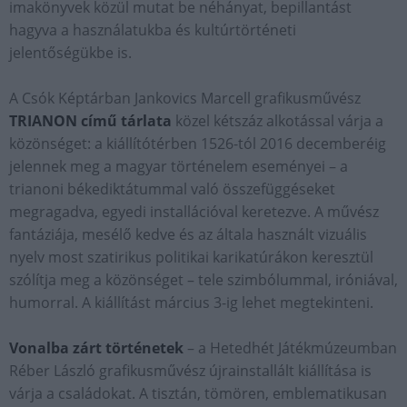
imakönyvek közül mutat be néhányat, bepillantást
hagyva a használatukba és kultúrtörténeti
jelentőségükbe is.
A Csók Képtárban Jankovics Marcell grafikusművész
TRIANON című tárlata
közel kétszáz alkotással várja a
közönséget: a kiállítótérben 1526-tól 2016 decemberéig
jelennek meg a magyar történelem eseményei – a
trianoni békediktátummal való összefüggéseket
megragadva, egyedi installációval keretezve. A művész
fantáziája, mesélő kedve és az általa használt vizuális
nyelv most szatirikus politikai karikatúrákon keresztül
szólítja meg a közönséget – tele szimbólummal, iróniával,
humorral. A kiállítást március 3-ig lehet megtekinteni.
Vonalba zárt történetek
– a Hetedhét Játékmúzeumban
Réber László grafikusművész újrainstallált kiállítása is
várja a családokat. A tisztán, tömören, emblematikusan