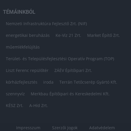
TÉMÁINKBÓL
Nemzeti Infrastruktúra Fejlesztő Zrt. (NIF)
energetikai beruházás
Ke-Víz 21 Zrt.
Market Építő Zrt.
műemlékfelújítás
Terület- és Településfejlesztési Operatív Program (TOP)
Liszt Ferenc repülőtér
ZÁÉV Építőipari Zrt.
kórházfejlesztés
iroda
Terrán Tetőcserép Gyártó Kft.
szennyvíz
Merkbau Építőipari és Kereskedelmi Kft.
KÉSZ Zrt.
A-Híd Zrt.
Impresszum
Szerzői Jogok
Adatvédelem