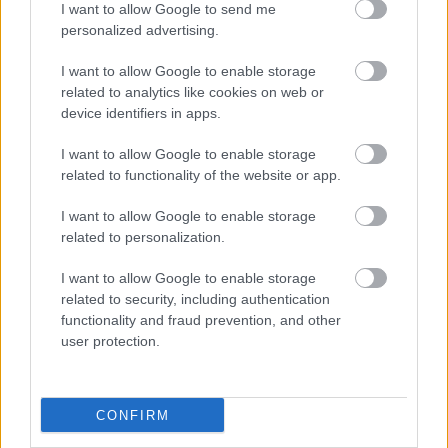
I want to allow Google to send me
Újabb településekkel lépett előre a tizennégy megyére
personalized advertising.
kiterjedő állomásfelújítási program
I want to allow Google to enable storage
related to analytics like cookies on web or
device identifiers in apps.
I want to allow Google to enable storage
Helyi hírek
related to functionality of the website or app.
I want to allow Google to enable storage
related to personalization.
I want to allow Google to enable storage
related to security, including authentication
functionality and fraud prevention, and other
Harmonia Albensis: négy nyári koncerttel tölti meg
user protection.
Székesfehérvár templomait
CONFIRM