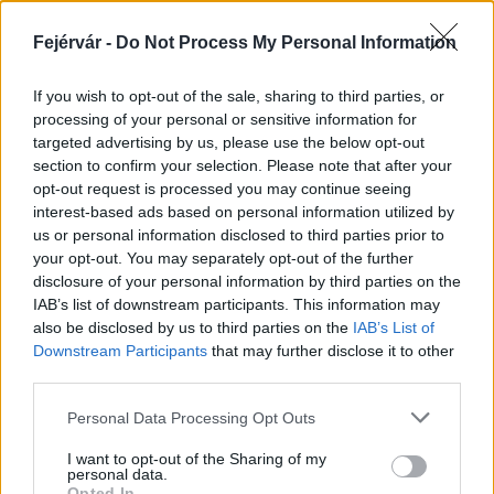
Paks II.: Mit jelent az 5. blokk új
mérföldköve a felülvizsgálat
Fejérvár -
Do Not Process My Personal Information
árnyékában?
If you wish to opt-out of the sale, sharing to third parties, or
processing of your personal or sensitive information for
Elkészült a Liszt Ferenc repülőtér
targeted advertising by us, please use the below opt-out
közelében lévő logisztikai bázis út- és
section to confirm your selection. Please note that after your
közműhálózatának fejlesztése
opt-out request is processed you may continue seeing
interest-based ads based on personal information utilized by
us or personal information disclosed to third parties prior to
Látlelet a hazai víziközművekről?
your opt-out. You may separately opt-out of the further
Egyetlen, fél évszázados vezetéken
disclosure of your personal information by third parties on the
múlt Bicske vízellátása
IAB’s list of downstream participants. This information may
also be disclosed by us to third parties on the
IAB’s List of
Downstream Participants
that may further disclose it to other
third parties.
Please note that this website/app uses one or more Google
Personal Data Processing Opt Outs
AJÁNLJUK MÉG
services and may gather and store information including but
not limited to your visit or usage behaviour. You may click to
I want to opt-out of the Sharing of my
personal data.
grant or deny consent to Google and its third-party tags to
Helyi hírek
Opted In