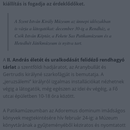
kiállítás is fogadja az érdeklődőket.
A Szent István Király Múzeum az ünnepi időszakban
is várja a látogatókat: december 30-ig a Rendház, a
Csók István Képtár, a Fekete Sas Patikamúzeum és a
Hetedhét Játékmúzeum is nyitva tart.
A
II. András életét és uralkodását felidéző rendhagyó
tárlat
a szentföldi hadjáratot, az Aranybullát és
Gertrudis királyné szarkofágját is bemutatja. A
„jeruzsálemi” királyról izgalmas installációkat nézhetnek
végig a látogatók, még egészen az idei év végéig, a Fő
utcai épületben 10-18 óra között.
A Patikamúzeumban az Adoremus dominum imádságos
könyvek megtekintésére hív február 24-ig: a Múzeum
könyvtárának a gyűjteményéből kéziratos és nyomtatott