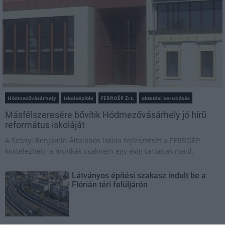
Hódmezővásárhely
iskolaépítés
FERROÉP Zrt.
oktatási beruházás
Másfélszeresére bővítik Hódmezővásárhely jó hírű
református iskoláját
A Szőnyi Benjámin Általános Iskola fejlesztését a FERROÉP
kivitelezheti; a munkák csaknem egy évig tartanak majd.
Látványos építési szakasz indult be a
Flórián téri felüljárón