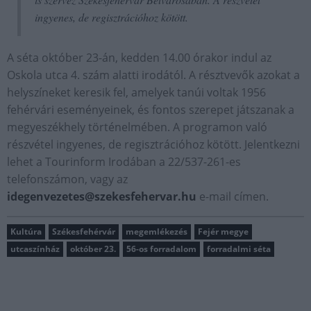
ingyenes, de regisztrációhoz kötött.
A séta október 23-án, kedden 14.00 órakor indul az
Oskola utca 4. szám alatti irodától. A résztvevők azokat a
helyszíneket keresik fel, amelyek tanúi voltak 1956
fehérvári eseményeinek, és fontos szerepet játszanak a
megyeszékhely történelmében. A programon való
részvétel ingyenes, de regisztrációhoz kötött. Jelentkezni
lehet a Tourinform Irodában a 22/537-261-es
telefonszámon, vagy az
idegenvezetes@szekesfehervar.hu
e-mail címen.
Kultúra
Székesfehérvár
megemlékezés
Fejér megye
utcaszínház
október 23.
56-os forradalom
forradalmi séta