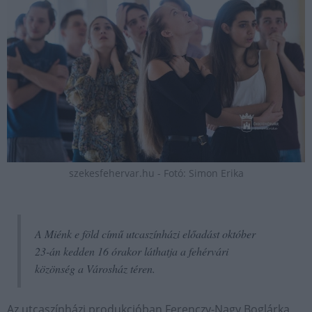
szekesfehervar.hu - Fotó: Simon Erika
A Miénk e föld című utcaszínházi előadást október
23-án kedden 16 órakor láthatja a fehérvári
közönség a Városház téren.
Az utcaszínházi produkcióban Ferenczy-Nagy Boglárka,