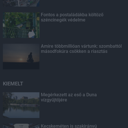
Fontos a postaládákba költöző
széncinegék védelme
Amire többmillióan vártunk: szombattól
másodfokúra csökken a riasztás
KIEMELT
Megérkezett az eső a Duna
vízgyűjtőjére
Kecskeméten is szakirányú