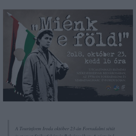
A Tourinform Iroda október 23-án Forradalmi sétát
is szervez Székesfehérvár Belvárosában. A részvétel