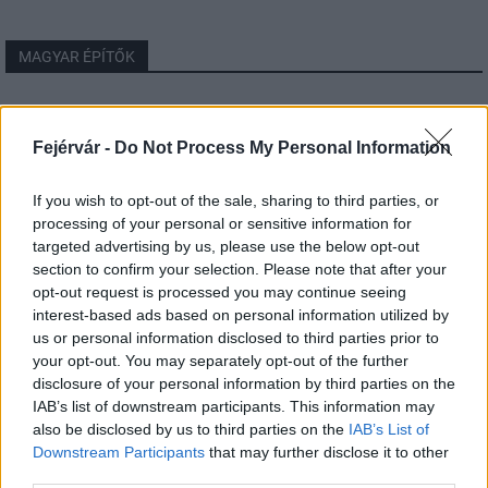
MAGYAR ÉPÍTŐK
Aktuális
Fejérvár -
Do Not Process My Personal Information
If you wish to opt-out of the sale, sharing to third parties, or
processing of your personal or sensitive information for
targeted advertising by us, please use the below opt-out
section to confirm your selection. Please note that after your
opt-out request is processed you may continue seeing
interest-based ads based on personal information utilized by
us or personal information disclosed to third parties prior to
your opt-out. You may separately opt-out of the further
disclosure of your personal information by third parties on the
Tata
műemlékfelújítás
műemlék
restaurálás
IAB’s list of downstream participants. This information may
also be disclosed by us to third parties on the
IAB’s List of
Történelmi táj, amelynek minden köve mesél –
Downstream Participants
that may further disclose it to other
megújul a tatai Angolkert
third parties.