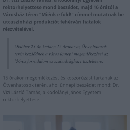
Dr. Vizi László Tamás, a Kodolányi Egyetem
rektorhelyettese mond beszédet, majd 16 órától a
Városház téren "Miénk e föld!" címmel mutatnak be
utcaszínházi produkciót fehérvári fiatalok
részvételével.
Október 23-án kedden 15 órakor az Ötvenhatosok
terén kezdődnek a város ünnepi megemlékezései az
’56-os forradalom és szabadságharc tiszteletére.
15 órakor megemlékezést és koszorúzást tartanak az
Ötvenhatosok terén, ahol ünnepi beszédet mond: Dr.
Vizi László Tamás, a Kodolányi János Egyetem
rektorhelyettese.