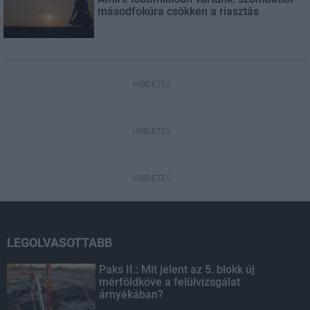
másodfokúra csökken a riasztás
HIRDETÉS
HIRDETÉS
HIRDETÉS
LEGOLVASOTTABB
Paks II.: Mit jelent az 5. blokk új
mérföldköve a felülvizsgálat
árnyékában?