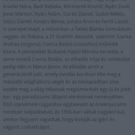
Kneifel Nóra, Badi Rebeka, Körmendi Kristóf, Nyári Zsolt,
Jenei Márton, Nyári Ádám, Darkó Dániel, Szabó Miklós,
Szűcs Dániel, Kovács Bence, Juhász Áron és Fertő László
is szerepel majd, a műsorban a Teleki Blanka Gimnázium
vegyes- és fiúkara, a 21 Gramm Akusztik, valamint Szarka
Andrea (orgona), Cserta Balázs (szaxofon) működik
közre. A jelmezeket Budainé Hajdú Mónika tervezte, a
zenei vezető Cserta Balázs, az előadás írója és rendezője
pedig idén is Matuz János. Az előadás arról a
generációról szól, amely óvodás korában élte meg a
második világháború végét és az iskolapadban ülve
kezdte meg a világ titkainak megismerését egy új és jobb
kor, egy paradicsomi állapot elérésének reményében.
Első szerelmeik rügyezése egybeesett az önkényuralmi
rendszer kiépülésével, és 1956-ban váltak nagykorúvá,
amikor fegyvert ragadtak, hogy kivívják az ígért és
vágyott szabadságot.