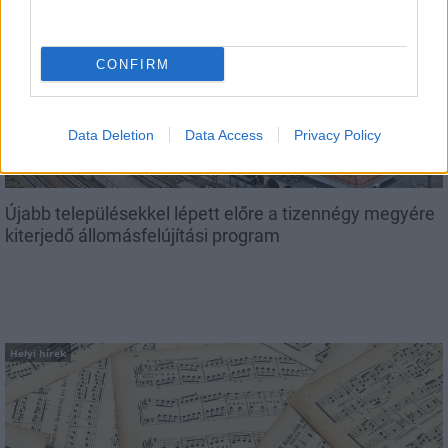
Országos hírek
CONFIRM
Data Deletion
Data Access
Privacy Policy
Újabb településekkel lépett előre a tizennégy megyére
kiterjedő állomásfelújítási program
Helyi hírek