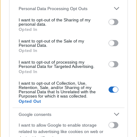
A projekt részeként megújulnak a területen található
Please note that this website/app uses one or more Google
műemlékek, köztük a különleges Műromok, valamint a közeli
Personal Data Processing Opt Outs
services and may gather and store information including but
Várkanyarban álló Nepomuki Szent János híd és szobor is.
not limited to your visit or usage behaviour. You may click to
I want to opt-out of the Sharing of my
personal data.
grant or deny consent to Google and its third-party tags to
M1 bővítés: már zajlik a teljesen új
Opted In
use your data for below specified purposes in below Google
Bicske Kelet csomópont építése
consent section.
I want to opt-out of the Sale of my
Personal Data.
Opted In
I want to opt-out of processing my
Új gyalogosátkelők és jelzőlámpás
Personal Data for Targeted Advertising.
csomópont épül Angyalföldön
Opted In
I want to opt-out of Collection, Use,
Retention, Sale, and/or Sharing of my
Personal Data that Is Unrelated with the
Purposes for which it was collected.
Másfélszeresére bővítik
Opted Out
Hódmezővásárhely jó hírű református
iskoláját
Google consents
I want to allow Google to enable storage
Látványos építési szakasz indult be a
related to advertising like cookies on web or
Flórián téri felüljárón