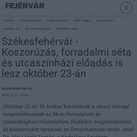
Kultúra
Székesfehérvár
megemlékezés
Fejér megye
utcaszínház
október 23.
56-os forradalom
forradalmi séta
Székesfehérvár -
Koszorúzás, forradalmi séta
és utcaszínházi előadás is
lesz október 23-án
szekesfehervar.hu
2018.10.22. 16:00
Október 23-án 15 órakor kezdődnek a városi ünnepi
megemlékezések az 56-os forradalom és
szabadságharc tiszteletére. Elsőként megemlékezést
és koszorúzást tartanak az Ötvenhatosok terén, ahol