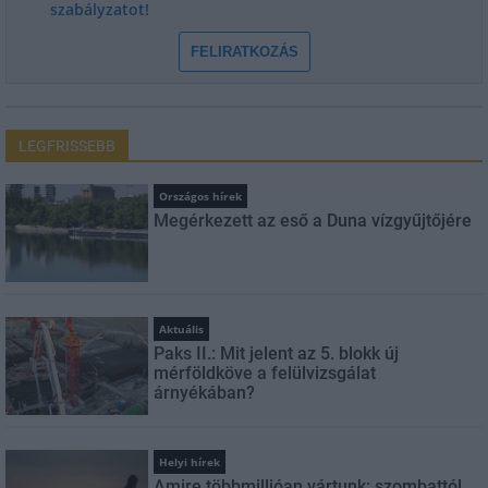
szabályzatot!
FELIRATKOZÁS
LEGFRISSEBB
Országos hírek
Megérkezett az eső a Duna vízgyűjtőjére
Aktuális
Paks II.: Mit jelent az 5. blokk új
mérföldköve a felülvizsgálat
árnyékában?
Helyi hírek
Amire többmillióan vártunk: szombattól