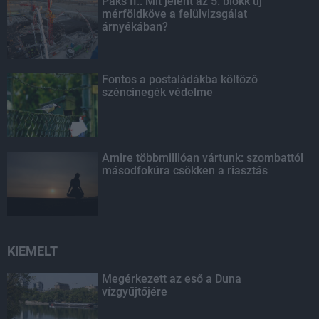
Paks II.: Mit jelent az 5. blokk új
mérföldköve a felülvizsgálat
árnyékában?
Fontos a postaládákba költöző
széncinegék védelme
Amire többmillióan vártunk: szombattól
másodfokúra csökken a riasztás
KIEMELT
Megérkezett az eső a Duna
vízgyűjtőjére