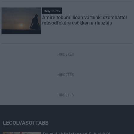
Helyi hírek
Amire többmillióan vártunk: szombattól
másodfokúra csökken a riasztás
HIRDETÉS
HIRDETÉS
HIRDETÉS
LEGOLVASOTTABB