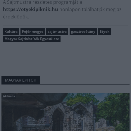
A Sajtmustra részletes programját a
https://etyekipiknik.hu
honlapon találhatják meg az
érdeklődők.
Kultúra
Fejér megye
sajtmustra
gasztrosétány
Etyek
Magyar Sajtkészítők Egyesülete
MAGYAR ÉPÍTŐK
Aktuális