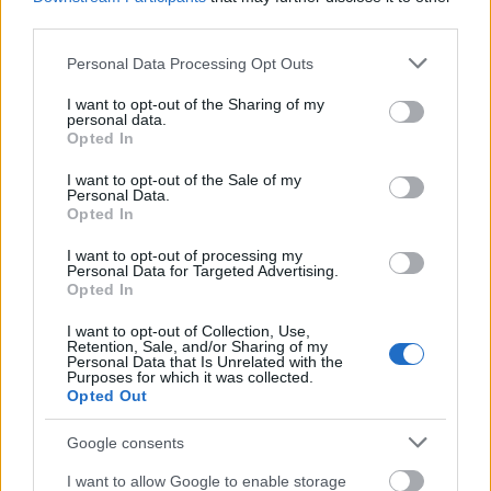
third parties.
Please note that this website/app uses one or more Google
Personal Data Processing Opt Outs
services and may gather and store information including but
Másfélszeresére bővítik
not limited to your visit or usage behaviour. You may click to
I want to opt-out of the Sharing of my
Hódmezővásárhely jó hírű református
personal data.
grant or deny consent to Google and its third-party tags to
iskoláját
Opted In
use your data for below specified purposes in below Google
consent section.
I want to opt-out of the Sale of my
Personal Data.
Opted In
Látványos építési szakasz indult be a
Flórián téri felüljárón
I want to opt-out of processing my
Personal Data for Targeted Advertising.
Opted In
I want to opt-out of Collection, Use,
Retention, Sale, and/or Sharing of my
Personal Data that Is Unrelated with the
Purposes for which it was collected.
AJÁNLJUK MÉG
Opted Out
Google consents
Országos hírek
I want to allow Google to enable storage