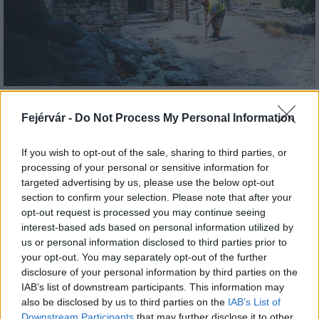
Tata
műemlékfelújítás
műemlék
restaurálás
Fejérvár -
Do Not Process My Personal Information
Történelmi táj, amelynek minden köve mesél –
megújul a tatai Angolkert
If you wish to opt-out of the sale, sharing to third parties, or
A projekt részeként megújulnak a területen található
processing of your personal or sensitive information for
műemlékek, köztük a különleges Műromok, valamint a közeli
targeted advertising by us, please use the below opt-out
Várkanyarban álló Nepomuki Szent János híd és szobor is.
section to confirm your selection. Please note that after your
opt-out request is processed you may continue seeing
M1 bővítés: már zajlik a teljesen új
interest-based ads based on personal information utilized by
Bicske Kelet csomópont építése
us or personal information disclosed to third parties prior to
your opt-out. You may separately opt-out of the further
disclosure of your personal information by third parties on the
IAB’s list of downstream participants. This information may
also be disclosed by us to third parties on the
IAB’s List of
Új gyalogosátkelők és jelzőlámpás
csomópont épül Angyalföldön
Downstream Participants
that may further disclose it to other