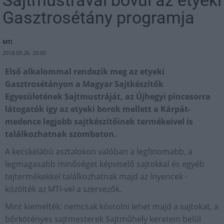
Gasztrosétány programja
MTI
2018.09.26. 20:00
Első alkalommal rendezik meg az etyeki
Gasztrosétányon a Magyar Sajtkészítők
Egyesületének Sajtmustráját, az Újhegyi pincesorra
látogatók így az etyeki borok mellett a Kárpát-
medence legjobb sajtkészítőinek termékeivel is
találkozhatnak szombaton.
A kecskelábú asztalokon valóban a legfinomabb, a
legmagasabb minőséget képviselő sajtokkal és egyéb
tejtermékekkel találkozhatnak majd az ínyencek -
közölték az MTI-vel a szervezők.
Mint kiemelték: nemcsak kóstolni lehet majd a sajtokat, a
bőrkötényes sajtmesterek Sajtműhely keretein belül