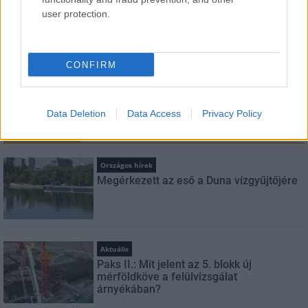
user protection.
Feliratkozom a hírlevélre és elfogadom az
adatvédelmi
szabályzatot!
CONFIRM
FELIRATKOZÁS
Data Deletion
Data Access
Privacy Policy
LEGFRISSEBB
Országos hírek
Megérkezett az eső a Duna vízgyűjtőjére
Aktuális
Paks II.: Mit jelent az 5. blokk új
mérföldköve a felülvizsgálat
árnyékában?