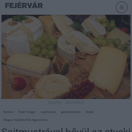
pixabay - illusztráció
Kultúra
Fejér megye
sajtmustra
gasztrosétány
Etyek
Magyar Sajtkészítők Egyesülete
Sajtmustrával bővül az etyeki