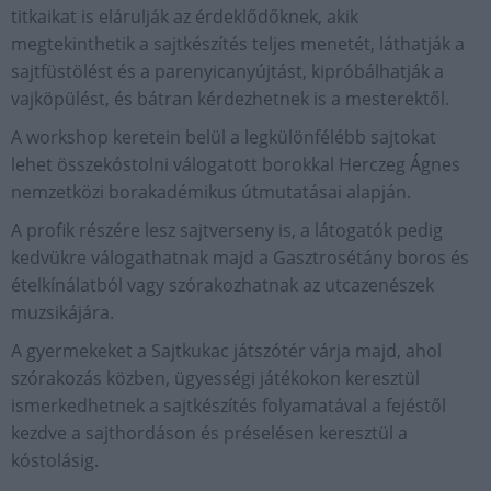
titkaikat is elárulják az érdeklődőknek, akik
megtekinthetik a sajtkészítés teljes menetét, láthatják a
sajtfüstölést és a parenyicanyújtást, kipróbálhatják a
vajköpülést, és bátran kérdezhetnek is a mesterektől.
A workshop keretein belül a legkülönfélébb sajtokat
lehet összekóstolni válogatott borokkal Herczeg Ágnes
nemzetközi borakadémikus útmutatásai alapján.
A profik részére lesz sajtverseny is, a látogatók pedig
kedvükre válogathatnak majd a Gasztrosétány boros és
ételkínálatból vagy szórakozhatnak az utcazenészek
muzsikájára.
A gyermekeket a Sajtkukac játszótér várja majd, ahol
szórakozás közben, ügyességi játékokon keresztül
ismerkedhetnek a sajtkészítés folyamatával a fejéstől
kezdve a sajthordáson és préselésen keresztül a
kóstolásig.