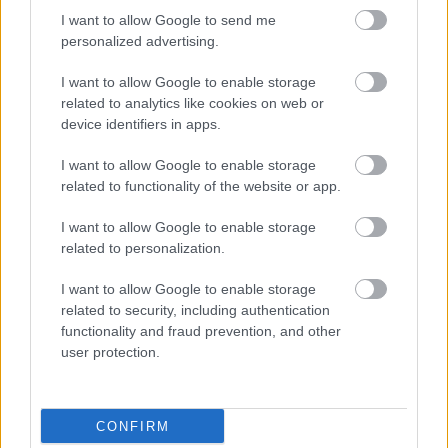
HIRDETÉS
I want to allow Google to send me
personalized advertising.
I want to allow Google to enable storage
HIRDETÉS
related to analytics like cookies on web or
device identifiers in apps.
I want to allow Google to enable storage
LEGOLVASOTTABB
related to functionality of the website or app.
Fontos a postaládákba költöző
I want to allow Google to enable storage
széncinegék védelme
related to personalization.
I want to allow Google to enable storage
related to security, including authentication
Megérkezett az eső a Duna
functionality and fraud prevention, and other
vízgyűjtőjére
user protection.
CONFIRM
Paks II.: Mit jelent az 5. blokk új