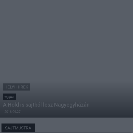
HELYI HÍREK
tejipar
A Hold is sajtból lesz Nagyegyházán
2016.09.27
SAJTMUSTRA