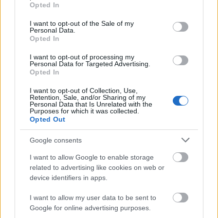
grant or deny consent to Google and its third-party tags to
Országos hírek
Opted In
use your data for below specified purposes in below Google
Megérkezett az eső a Duna vízgyűjtőjére
consent section.
I want to opt-out of the Sale of my
Personal Data.
Opted In
I want to opt-out of processing my
Personal Data for Targeted Advertising.
Aktuális
Opted In
Paks II.: Mit jelent az 5. blokk új
mérföldköve a felülvizsgálat
I want to opt-out of Collection, Use,
árnyékában?
Retention, Sale, and/or Sharing of my
Personal Data that Is Unrelated with the
Purposes for which it was collected.
Opted Out
Helyi hírek
Amire többmillióan vártunk: szombattól
Google consents
másodfokúra csökken a riasztás
I want to allow Google to enable storage
related to advertising like cookies on web or
device identifiers in apps.
HIRDETÉS
I want to allow my user data to be sent to
Google for online advertising purposes.