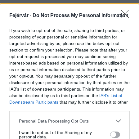
Fejérvár -
Do Not Process My Personal Information
HÍRLEVÉL
If you wish to opt-out of the sale, sharing to third parties, or
processing of your personal or sensitive information for
Név
targeted advertising by us, please use the below opt-out
section to confirm your selection. Please note that after your
opt-out request is processed you may continue seeing
E-mail cím
interest-based ads based on personal information utilized by
us or personal information disclosed to third parties prior to
your opt-out. You may separately opt-out of the further
Feliratkozom a hírlevélre és elfogadom az
adatvédelmi
disclosure of your personal information by third parties on the
szabályzatot!
IAB’s list of downstream participants. This information may
also be disclosed by us to third parties on the
IAB’s List of
FELIRATKOZÁS
Downstream Participants
that may further disclose it to other
third parties.
Please note that this website/app uses one or more Google
Personal Data Processing Opt Outs
services and may gather and store information including but
LEGFRISSEBB
not limited to your visit or usage behaviour. You may click to
I want to opt-out of the Sharing of my
personal data.