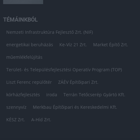
TÉMÁINKBÓL
Nemzeti Infrastruktúra Fejlesztő Zrt. (NIF)
energetikai beruházás
Ke-Víz 21 Zrt.
Market Építő Zrt.
műemlékfelújítás
Terület- és Településfejlesztési Operatív Program (TOP)
Liszt Ferenc repülőtér
ZÁÉV Építőipari Zrt.
kórházfejlesztés
iroda
Terrán Tetőcserép Gyártó Kft.
szennyvíz
Merkbau Építőipari és Kereskedelmi Kft.
KÉSZ Zrt.
A-Híd Zrt.