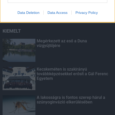
mérföldköve a felülvizsgálat
árnyékában?
Data Deletion
Data Access
Privacy Policy
KIEMELT
Megérkezett az eső a Duna
vízgyűjtőjére
Kecskeméten is szakirányú
továbbképzésekkel erősít a Gál Ferenc
Egyetem
A lakosságra is fontos szerep hárul a
szúnyoginvázió elkerülésében