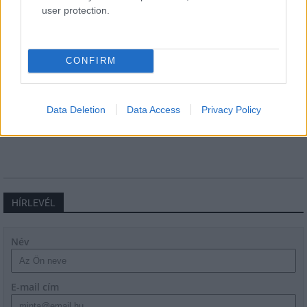
user protection.
CONFIRM
Harmonia Albensis: négy nyári koncerttel tölti meg
Székesfehérvár templomait
Data Deletion
Data Access
Privacy Policy
HÍRLEVÉL
Név
E-mail cím