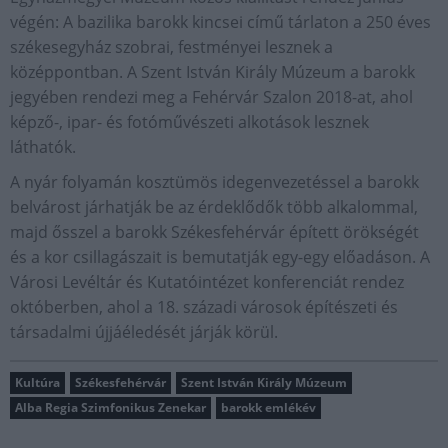
végén: A bazilika barokk kincsei című tárlaton a 250 éves
székesegyház szobrai, festményei lesznek a
középpontban. A Szent István Király Múzeum a barokk
jegyében rendezi meg a Fehérvár Szalon 2018-at, ahol
képző-, ipar- és fotóművészeti alkotások lesznek
láthatók.
A nyár folyamán kosztümös idegenvezetéssel a barokk
belvárost járhatják be az érdeklődők több alkalommal,
majd ősszel a barokk Székesfehérvár épített örökségét
és a kor csillagászait is bemutatják egy-egy előadáson. A
Városi Levéltár és Kutatóintézet konferenciát rendez
októberben, ahol a 18. századi városok építészeti és
társadalmi újjáéledését járják körül.
Kultúra
Székesfehérvár
Szent István Király Múzeum
Alba Regia Szimfonikus Zenekar
barokk emlékév