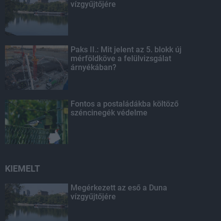
vízgyűjtőjére
Paks II.: Mit jelent az 5. blokk új
mérföldköve a felülvizsgálat
árnyékában?
Fontos a postaládákba költöző
széncinegék védelme
KIEMELT
Megérkezett az eső a Duna
vízgyűjtőjére