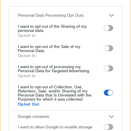
third parties.
Paks II.: Mit jelent az 5. blokk új
mérföldköve a felülvizsgálat
Please note that this website/app uses one or more Google
Personal Data Processing Opt Outs
árnyékában?
services and may gather and store information including but
not limited to your visit or usage behaviour. You may click to
I want to opt-out of the Sharing of my
personal data.
grant or deny consent to Google and its third-party tags to
Opted In
use your data for below specified purposes in below Google
consent section.
I want to opt-out of the Sale of my
Personal Data.
AJÁNLJUK MÉG
Opted In
I want to opt-out of processing my
Helyi hírek
Personal Data for Targeted Advertising.
Opted In
I want to opt-out of Collection, Use,
Retention, Sale, and/or Sharing of my
Personal Data that Is Unrelated with the
Purposes for which it was collected.
Opted Out
Google consents
Fáklyafényben tárul fel Székesfehérvár történelmi
belvárosa
I want to allow Google to enable storage