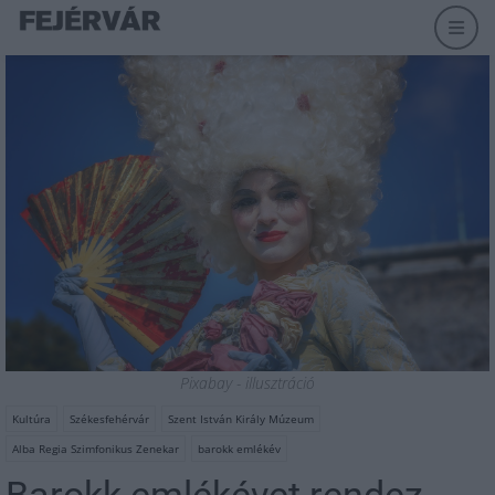
Pixabay - illusztráció
Kultúra
Székesfehérvár
Szent István Király Múzeum
Alba Regia Szimfonikus Zenekar
barokk emlékév
Barokk emlékévet rendez