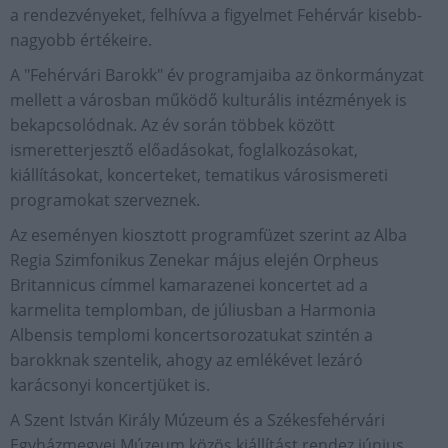
a rendezvényeket, felhívva a figyelmet Fehérvár kisebb-
nagyobb értékeire.
A "Fehérvári Barokk" év programjaiba az önkormányzat
mellett a városban működő kulturális intézmények is
bekapcsolódnak. Az év során többek között
ismeretterjesztő előadásokat, foglalkozásokat,
kiállításokat, koncerteket, tematikus városismereti
programokat szerveznek.
Az eseményen kiosztott programfüzet szerint az Alba
Regia Szimfonikus Zenekar május elején Orpheus
Britannicus címmel kamarazenei koncertet ad a
karmelita templomban, de júliusban a Harmonia
Albensis templomi koncertsorozatukat szintén a
barokknak szentelik, ahogy az emlékévet lezáró
karácsonyi koncertjüket is.
A Szent István Király Múzeum és a Székesfehérvári
Egyházmegyei Múzeum közös kiállítást rendez június