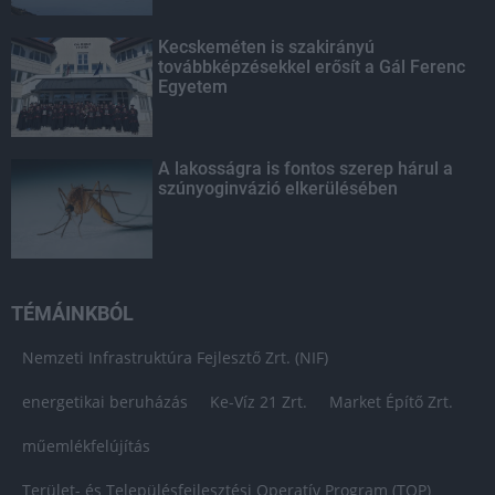
Kecskeméten is szakirányú
továbbképzésekkel erősít a Gál Ferenc
Egyetem
A lakosságra is fontos szerep hárul a
szúnyoginvázió elkerülésében
TÉMÁINKBÓL
Nemzeti Infrastruktúra Fejlesztő Zrt. (NIF)
energetikai beruházás
Ke-Víz 21 Zrt.
Market Építő Zrt.
műemlékfelújítás
Terület- és Településfejlesztési Operatív Program (TOP)