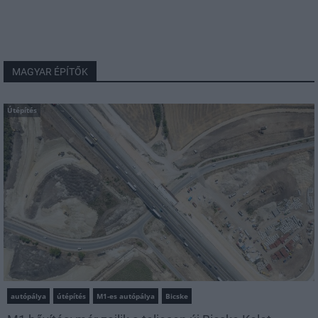
MAGYAR ÉPÍTŐK
Útépítés
autópálya
útépítés
M1-es autópálya
Bicske