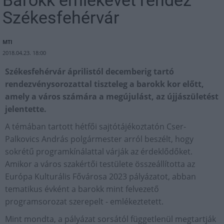
Székesfehérvár
MTI
2018.04.23. 18:00
Székesfehérvár áprilistól decemberig tartó
rendezvénysorozattal tiszteleg a barokk kor előtt,
amely a város számára a megújulást, az újjászületést
jelentette.
A témában tartott hétfői sajtótájékoztatón Cser-
Palkovics András polgármester arról beszélt, hogy
sokrétű programkínálattal várják az érdeklődőket.
Amikor a város szakértői testülete összeállította az
Európa Kulturális Fővárosa 2023 pályázatot, abban
tematikus évként a barokk mint felvezető
programsorozat szerepelt - emlékeztetett.
Mint mondta, a pályázat sorsától függetlenül megtartják