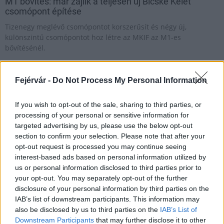
M1 bővítés: már zajlik a teljesen új Bicske Kelet
csomópont építése
Tizenegy meglévő csomópontot korszerűsít és négy új,
különszintű csomópontot hoz létre az MKIF az M1-es
bővítésénél.
Új gyalogosátkelők és jelzőlámpás
Fejérvár -
Do Not Process My Personal Information
csomópont épül Angyalföldön
If you wish to opt-out of the sale, sharing to third parties, or
processing of your personal or sensitive information for
targeted advertising by us, please use the below opt-out
Másfélszeresére bővítik
Hódmezővásárhely jó hírű református
section to confirm your selection. Please note that after your
iskoláját
opt-out request is processed you may continue seeing
interest-based ads based on personal information utilized by
us or personal information disclosed to third parties prior to
your opt-out. You may separately opt-out of the further
Látványos építési szakasz indult be a
disclosure of your personal information by third parties on the
Flórián téri felüljárón
IAB’s list of downstream participants. This information may
also be disclosed by us to third parties on the
IAB’s List of
Downstream Participants
that may further disclose it to other