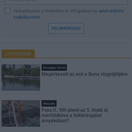
Feliratkozom a hírlevélre és elfogadom az
adatvédelmi
szabályzatot!
FELIRATKOZÁS
LEGFRISSEBB
Országos hírek
Megérkezett az eső a Duna vízgyűjtőjére
Aktuális
Paks II.: Mit jelent az 5. blokk új
mérföldköve a felülvizsgálat
árnyékában?