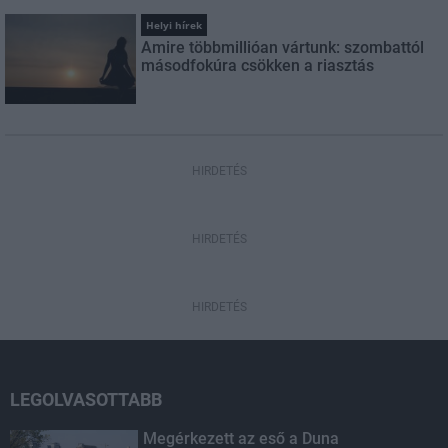
Helyi hírek
Amire többmillióan vártunk: szombattól
másodfokúra csökken a riasztás
HIRDETÉS
HIRDETÉS
HIRDETÉS
LEGOLVASOTTABB
Megérkezett az eső a Duna