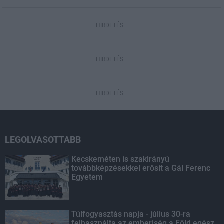
HIRDETÉS
HIRDETÉS
HIRDETÉS
LEGOLVASOTTABB
Kecskeméten is szakirányú
továbbképzésekkel erősít a Gál Ferenc
Egyetem
Túlfogyasztás napja - július 30-ra
felhasználta az emberiség a Föld egész