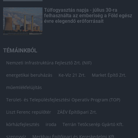
Túlfogyasztás napja - július 30-ra
felhasználta az emberiség a Föld egész
évre elegendő erőforrásait
TÉMÁINKBÓL
Nemzeti Infrastruktúra Fejlesztő Zrt. (NIF)
energetikai beruházás
Ke-Víz 21 Zrt.
Market Építő Zrt.
műemlékfelújítás
Terület- és Településfejlesztési Operatív Program (TOP)
Liszt Ferenc repülőtér
ZÁÉV Építőipari Zrt.
kórházfejlesztés
iroda
Terrán Tetőcserép Gyártó Kft.
szennyvíz
Merkbau Építőipari és Kereskedelmi Kft.