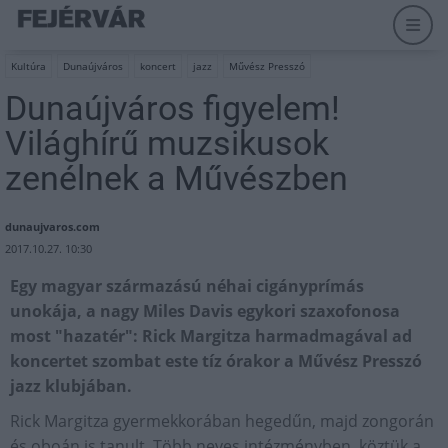
Kultúra
Dunaújváros
koncert
jazz
Művész Presszó
Dunaújváros figyelem!
Világhírű muzsikusok
zenélnek a Művészben
dunaujvaros.com
2017.10.27. 10:30
Egy magyar származású néhai cigányprímás
unokája, a nagy Miles Davis egykori szaxofonosa
most "hazatér": Rick Margitza harmadmagával ad
koncertet szombat este tíz órakor a Művész Presszó
jazz klubjában.
Rick Margitza gyermekkorában hegedűn, majd zongorán
és oboán is tanult. Több neves intézményben, köztük a