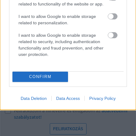
related to functionality of the website or app.
Székesfehérvár templomait
I want to allow Google to enable storage
related to personalization.
I want to allow Google to enable storage
related to security, including authentication
functionality and fraud prevention, and other
HÍRLEVÉL
user protection.
Név
CONFIRM
E-mail cím
Data Deletion
Data Access
Privacy Policy
Feliratkozom a hírlevélre és elfogadom az
adatvédelmi
szabályzatot!
FELIRATKOZÁS