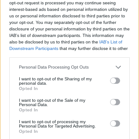
opt-out request is processed you may continue seeing
interest-based ads based on personal information utilized by
us or personal information disclosed to third parties prior to
AJÁNLJUK MÉG
your opt-out. You may separately opt-out of the further
disclosure of your personal information by third parties on the
IAB’s list of downstream participants. This information may
Helyi hírek
also be disclosed by us to third parties on the
IAB’s List of
Downstream Participants
that may further disclose it to other
third parties.
Please note that this website/app uses one or more Google
Personal Data Processing Opt Outs
services and may gather and store information including but
not limited to your visit or usage behaviour. You may click to
I want to opt-out of the Sharing of my
personal data.
grant or deny consent to Google and its third-party tags to
Velencén ismét a jazzé lesz a főszerep: folytatódik a
Opted In
use your data for below specified purposes in below Google
Mézesvölgyi Nyár
consent section.
I want to opt-out of the Sale of my
Personal Data.
Opted In
I want to opt-out of processing my
Personal Data for Targeted Advertising.
Opted In
Országos hírek