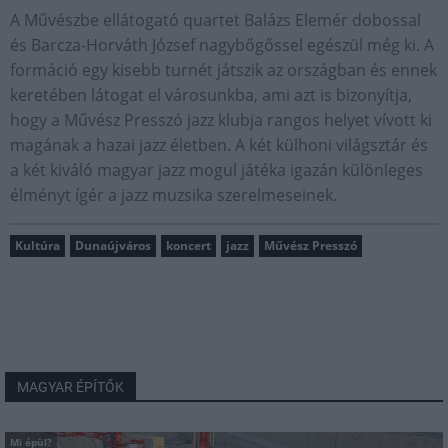
A Művészbe ellátogató quartet Balázs Elemér dobossal
és Barcza-Horváth József nagybőgőssel egészül még ki. A
formáció egy kisebb turnét játszik az országban és ennek
keretében látogat el városunkba, ami azt is bizonyítja,
hogy a Művész Presszó jazz klubja rangos helyet vívott ki
magának a hazai jazz életben. A két külhoni világsztár és
a két kiváló magyar jazz mogul játéka igazán különleges
élményt ígér a jazz muzsika szerelmeseinek.
Kultúra
Dunaújváros
koncert
jazz
Művész Presszó
MAGYAR ÉPÍTŐK
Mi épül?