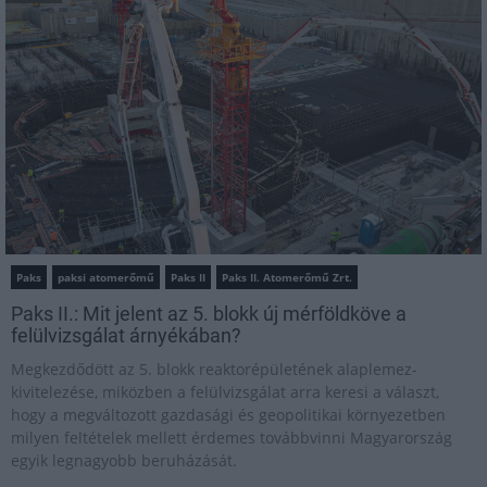
Paks
paksi atomerőmű
Paks II
Paks II. Atomerőmű Zrt.
Paks II.: Mit jelent az 5. blokk új mérföldköve a
felülvizsgálat árnyékában?
Megkezdődött az 5. blokk reaktorépületének alaplemez-
kivitelezése, miközben a felülvizsgálat arra keresi a választ,
hogy a megváltozott gazdasági és geopolitikai környezetben
milyen feltételek mellett érdemes továbbvinni Magyarország
egyik legnagyobb beruházását.