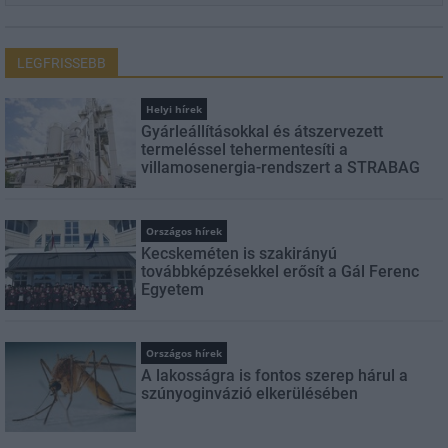
LEGFRISSEBB
Helyi hírek
Gyárleállításokkal és átszervezett
termeléssel tehermentesíti a
villamosenergia-rendszert a STRABAG
Országos hírek
Kecskeméten is szakirányú
továbbképzésekkel erősít a Gál Ferenc
Egyetem
Országos hírek
A lakosságra is fontos szerep hárul a
szúnyoginvázió elkerülésében