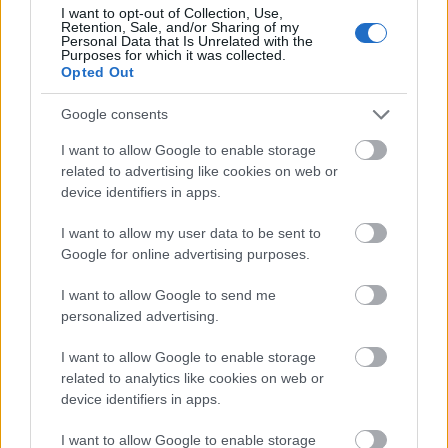
I want to opt-out of Collection, Use,
Retention, Sale, and/or Sharing of my
Personal Data that Is Unrelated with the
Purposes for which it was collected.
Opted Out
Google consents
Újabb településekkel lépett előre a tizennégy megyére
I want to allow Google to enable storage
kiterjedő állomásfelújítási program
related to advertising like cookies on web or
device identifiers in apps.
I want to allow my user data to be sent to
Google for online advertising purposes.
Helyi hírek
I want to allow Google to send me
personalized advertising.
I want to allow Google to enable storage
related to analytics like cookies on web or
device identifiers in apps.
I want to allow Google to enable storage
Harmonia Albensis: négy nyári koncerttel tölti meg