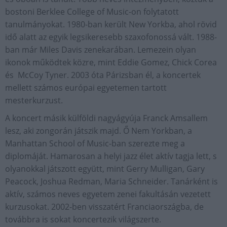
bostoni Berklee College of Music-on folytatott
tanulmányokat. 1980-ban került New Yorkba, ahol rövid
idő alatt az egyik legsikeresebb szaxofonossá vált. 1988-
ban már Miles Davis zenekarában. Lemezein olyan
ikonok működtek közre, mint Eddie Gomez, Chick Corea
és McCoy Tyner. 2003 óta Párizsban él, a koncertek
mellett számos európai egyetemen tartott
mesterkurzust.
A koncert másik külföldi nagyágyúja Franck Amsallem
lesz, aki zongorán játszik majd. Ő Nem Yorkban, a
Manhattan School of Music-ban szerezte meg a
diplomáját. Hamarosan a helyi jazz élet aktív tagja lett, s
olyanokkal játszott együtt, mint Gerry Mulligan, Gary
Peacock, Joshua Redman, Maria Schneider. Tanárként is
aktív, számos neves egyetem zenei fakultásán vezetett
kurzusokat. 2002-ben visszatért Franciaországba, de
továbbra is sokat koncertezik világszerte.