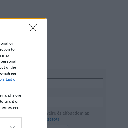
sonal or
ection to
ou may
HÍRLEVÉL
 personal
out of the
 downstream
Név
B’s List of
E-mail cím
er and store
to grant or
ed purposes
Feliratkozom a hírlevélre és elfogadom az
adatvédelmi szabályzatot!