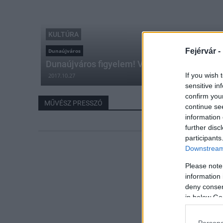
KULTÚRA
Fejérvár -
Dunaújváros
Dunaújváros figyelem! Világhírű muzsikuso
If you wish 
2017.10.27
sensitive in
confirm you
MŰVÉSZ PRESSZÓ
continue se
information 
further disc
participants
Downstream 
Please note
information 
deny consent
in below Go
Persona