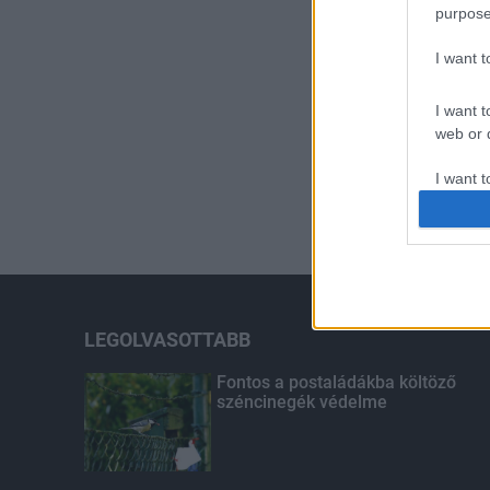
purpose
I want 
I want t
web or d
I want t
or app.
I want t
I want t
authenti
LEGOLVASOTTABB
Fontos a postaládákba költöző
széncinegék védelme