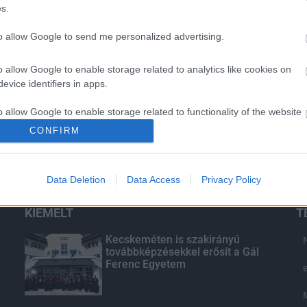
s.
to allow Google to send me personalized advertising.
o allow Google to enable storage related to analytics like cookies on
evice identifiers in apps.
o allow Google to enable storage related to functionality of the website
CONFIRM
o allow Google to enable storage related to personalization.
Data Deletion
Data Access
Privacy Policy
o allow Google to enable storage related to security, including
cation functionality and fraud prevention, and other user protection.
KIEMELT
T
Kecskeméten is szakirányú
továbbképzésekkel erősít a Gál
Ferenc Egyetem