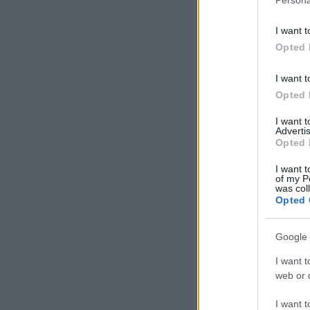
I want t
Opted 
I want t
Opted 
I want 
Advertis
Opted 
I want t
of my P
was col
Opted 
Google 
I want t
web or d
I want t