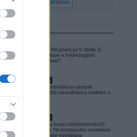
FELIRATKOZÁS
LEGFRISSEBB
Aktuális
Paks II.: Mit jelent az 5. blokk új
mérföldköve a felülvizsgálat
árnyékában?
Helyi hírek
Amire többmillióan vártunk:
szombattól másodfokúra csökken a
riasztás
Helyi hírek
Látlelet a hazai víziközművekről?
Egyetlen, fél évszázados vezetéken
múlt Bicske vízellátása