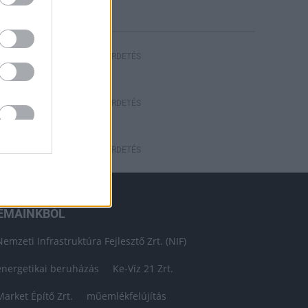
HIRDETÉS
HIRDETÉS
HIRDETÉS
ÉMÁINKBÓL
Nemzeti Infrastruktúra Fejlesztő Zrt. (NIF)
energetikai beruházás
Ke-Víz 21 Zrt.
Market Építő Zrt.
műemlékfelújítás