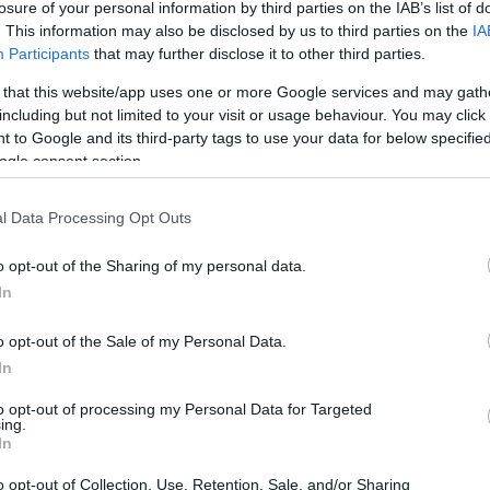
losure of your personal information by third parties on the IAB’s list of
k előrendelés
esetén tudunk biztosítani! Rendelését Térmeg
. This information may also be disclosed by us to third parties on the
IA
 óra között, tel.:
0036/30-2842497
.
Participants
that may further disclose it to other third parties.
meg a Feketehegy-szárazréti Kultúrudvarban: július 16-án,
 that this website/app uses one or more Google services and may gath
l. A 37-es buszjáratot a színházjegy felmutatásával ingyen
including but not limited to your visit or usage behaviour. You may click 
tolsó járat az előadás végéhez lesz igazítva.
- olvasható
 to Google and its third-party tags to use your data for below specifi
ogle consent section.
l Data Processing Opt Outs
o opt-out of the Sharing of my personal data.
In
yári színház
o opt-out of the Sale of my Personal Data.
In
to opt-out of processing my Personal Data for Targeted
ing.
In
o opt-out of Collection, Use, Retention, Sale, and/or Sharing