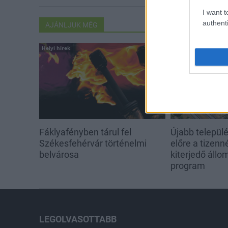
I want t
authenti
AJÁNLJUK MÉG
Helyi hírek
Országos hírek
Fáklyafényben tárul fel
Újabb települé
Székesfehérvár történelmi
előre a tizen
belvárosa
kiterjedő állom
program
LEGOLVASOTTABB