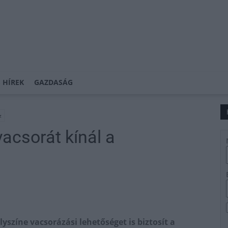
 HÍREK
GAZDASÁG
z
acsorát kínál a
színe vacsorázási lehetőséget is biztosít a