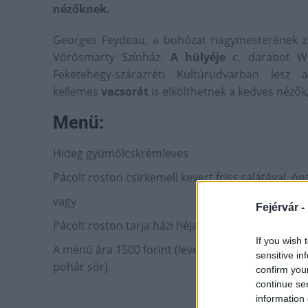
nézőknek.
Georges Feydeau, a bohózat nagymesterének zse
Vörösmarty Színház:
A hülyéje
c. darabot Wid
Feketehegy-szárazréti Kultúrudvarban lesz
kellemes
vacsorát
is elkölthetnek a kedves nézők
Menü:
Hideg gyümölcskrémleves
Pácolt roston csirkemell kevert friss salátával, ön
vagy
Fejérvár -
Pácolt roston tarja házi héjas burgonyával
If you wish 
A menü ára 1500 forint (leves + főétel), amely tart
sensitive in
pohár sör).
confirm you
continue se
information 