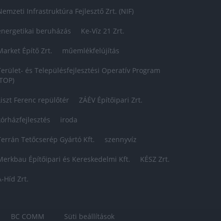
Nemzeti Infrastruktúra Fejlesztő Zrt. (NIF)
energetikai beruházás
Ke-Víz 21 Zrt.
Market Építő Zrt.
műemlékfelújítás
Terület- és Településfejlesztési Operatív Program
(TOP)
Liszt Ferenc repülőtér
ZÁÉV Építőipari Zrt.
kórházfejlesztés
iroda
Terrán Tetőcserép Gyártó Kft.
szennyvíz
Merkbau Építőipari és Kereskedelmi Kft.
KÉSZ Zrt.
A-Híd Zrt.
BC COMM
Süti beállítások