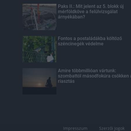
Paks II.: Mit jelent az 5. blokk új
mérföldköve a felülvizsgálat
árnyékában?
Fontos a postaládákba költöző
széncinegék védelme
Amire többmillióan vártunk:
szombattól másodfokúra csökken 
riasztás
Impresszum
Szerzői Jogok