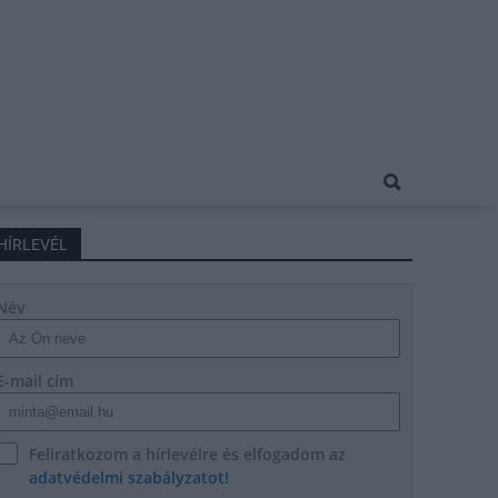
HÍRLEVÉL
Név
E-mail cím
Feliratkozom a hírlevélre és elfogadom az
adatvédelmi szabályzatot!