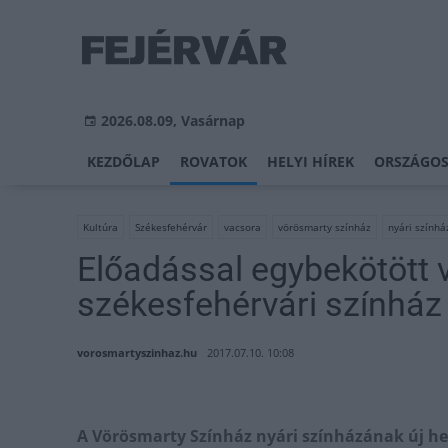
2026.08.09, Vasárnap
KEZDŐLAP
ROVATOK
HELYI HÍREK
ORSZÁGOS
Kultúra
Székesfehérvár
vacsora
vörösmarty színház
nyári színhá
Előadással egybekötött v
székesfehérvári színház
vorosmartyszinhaz.hu
2017.07.10. 10:08
A Vörösmarty Színház nyári színházának új hely