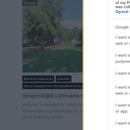
of my P
Mi épül?
was col
Opted 
Google 
I want t
web or d
I want t
purpose
I want 
Belváros-Lipótváros
játszótér
Város-Teampannon Kereskedelmi és Szolgáltató Kft.
parkfelújítás
I want t
web or d
Újragondolják Lipótváros rejtett, zöld parkját
Indulhat a Honvéd tér megújításának tervezése, ahol a
I want t
klímatudatos gondolkodás és a helyi identitás erősítése
or app.
kerül a középpontba.
I want t