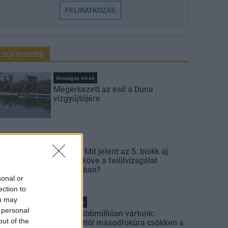
FELIRATKOZÁS
LEGFRISSEBB
Országos hírek
Megérkezett az eső a Duna
vízgyűjtőjére
Aktuális
Paks II.: Mit jelent az 5. blokk új
mérföldköve a felülvizsgálat
árnyékában?
sonal or
ection to
ou may
Helyi hírek
 personal
Amire többmillióan vártunk:
out of the
szombattól másodfokúra csökken a