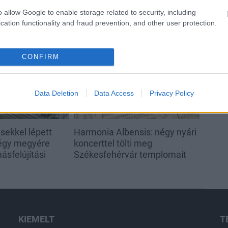
o allow Google to enable storage related to security, including
cation functionality and fraud prevention, and other user protection.
Helyi hírek
CONFIRM
Data Deletion
Data Access
Privacy Policy
sekkel lépett
Harmonia Albensis: négy nyári
négy megyére
koncerttel tölti meg
ásfelújítási
Székesfehérvár templomait
KIEMELT
T