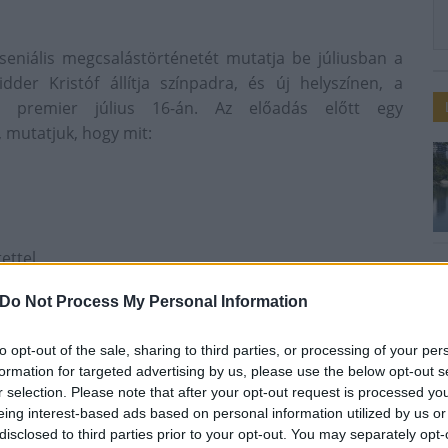
niális megcsalástörténetét mutatja be júliusban a
der Kristóf állítja színpadra, és új helyszínen, a
 a premier július 16-án. Az előadás előtt egy
, mutatjuk, hogy mit:
tettel
Do Not Process My Personal Information
to opt-out of the sale, sharing to third parties, or processing of your per
almaz egy választható italt is (1 üdítő / 1 pohár bor / 1
formation for targeted advertising by us, please use the below opt-out s
r selection. Please note that after your opt-out request is processed y
eing interest-based ads based on personal information utilized by us or
disclosed to third parties prior to your opt-out. You may separately opt-