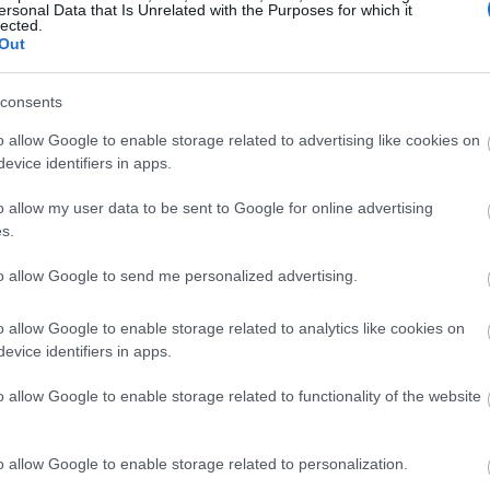
Történelmi táj, amelynek minden
ersonal Data that Is Unrelated with the Purposes for which it
lected.
köve mesél – megújul a tatai
Out
Angolkert
consents
M1 bővítés: már zajlik a teljesen új
o allow Google to enable storage related to advertising like cookies on
Bicske Kelet csomópont építése
evice identifiers in apps.
o allow my user data to be sent to Google for online advertising
s.
Új gyalogosátkelők és jelzőlámpás
csomópont épül Angyalföldön
to allow Google to send me personalized advertising.
o allow Google to enable storage related to analytics like cookies on
evice identifiers in apps.
Másfélszeresére bővítik
Hódmezővásárhely jó hírű
o allow Google to enable storage related to functionality of the website
református iskoláját
o allow Google to enable storage related to personalization.