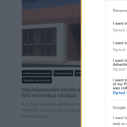
Persona
I want t
Opted 
I want t
Opted 
I want 
Advertis
Opted 
Hódmezővásárhely
iskolaépítés
FERROÉP Zrt.
I want t
oktatási beruházás
of my P
was col
Másfélszeresére bővítik Hódmezővásárhely jó
Opted 
hírű református iskoláját
A Szőnyi Benjámin Általános Iskola fejlesztését a
Google 
FERROÉP kivitelezheti; a munkák csaknem egy évig
tartanak majd.
I want t
web or d