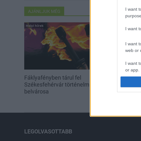
I want t
AJÁNLJUK MÉG
purpose
Helyi hírek
Országos hírek
I want 
I want t
web or d
I want t
or app.
Fáklyafényben tárul fel
Újabb települé
I want t
Székesfehérvár történelmi
előre a tizen
belvárosa
kiterjedő állom
program
I want t
authenti
LEGOLVASOTTABB