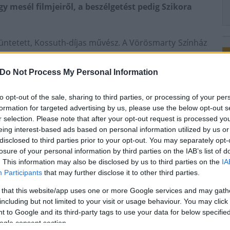
 mesél filmjeiről, a beszélgetést pedig Szikora
tüntetett, Kossuth-díjas művész. A Vörösmarty Színház
lmben játszott, Wim Wenders német filmrendező pedig a
. A különleges, nem mindennapi találkozáson Cserhalmi
Do Not Process My Personal Information
tnereiről és az életét meghatározó filmrendezőiről:
és Lugossy Lászlóról. Az este folyamán rövid részletek
to opt-out of the sale, sharing to third parties, or processing of your per
formation for targeted advertising by us, please use the below opt-out s
r selection. Please note that after your opt-out request is processed y
eing interest-based ads based on personal information utilized by us or
nségtalálkozó
Cserhalmi György
disclosed to third parties prior to your opt-out. You may separately opt-
losure of your personal information by third parties on the IAB’s list of
. This information may also be disclosed by us to third parties on the
IA
Participants
that may further disclose it to other third parties.
 that this website/app uses one or more Google services and may gath
including but not limited to your visit or usage behaviour. You may click 
 to Google and its third-party tags to use your data for below specifi
ogle consent section.
Látványos építési szakasz indult