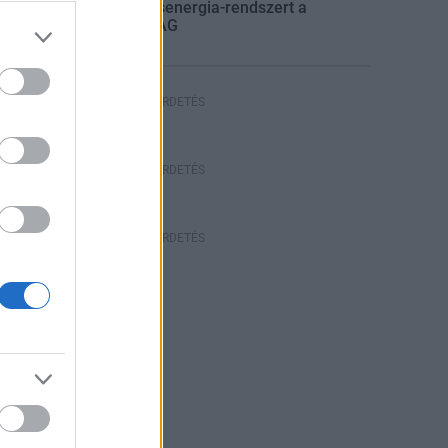
villamosenergia-rendszert a
STRABAG
HIRDETÉS
HIRDETÉS
HIRDETÉS