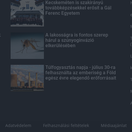
Kecskeméten is szakirányú
továbbképzésekkel erősít a Gál
Ferenc Egyetem
k
A lakosságra is fontos szerep
hárul a szúnyoginvázió
elkerülésében
Túlfogyasztás napja - július 30-ra
felhasználta az emberiség a Föld
egész évre elegendő erőforrásait
Adatvédelem
Felhasználási feltételek
Médiaajánlat