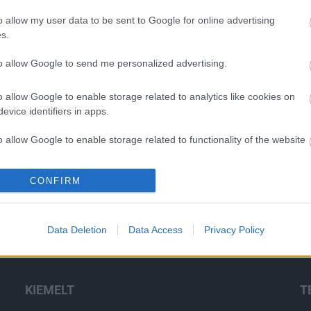
o allow my user data to be sent to Google for online advertising
s.
Helyi hírek
to allow Google to send me personalized advertising.
o allow Google to enable storage related to analytics like cookies on
evice identifiers in apps.
o allow Google to enable storage related to functionality of the website
sekkel lépett
Harmonia Albensis: négy nyári
CONFIRM
o allow Google to enable storage related to personalization.
négy megyére
koncerttel tölti meg
ásfelújítási
Székesfehérvár templomait
o allow Google to enable storage related to security, including
Data Deletion
Data Access
Privacy Policy
cation functionality and fraud prevention, and other user protection.
KIEMELT
T