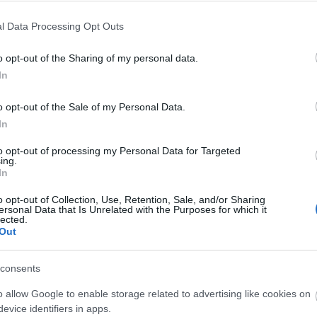
be a Flórián téri felüljárón
l Data Processing Opt Outs
o opt-out of the Sharing of my personal data.
Paks II.: Mit jelent az 5. blokk új
In
mérföldköve a felülvizsgálat
árnyékában?
o opt-out of the Sale of my Personal Data.
In
to opt-out of processing my Personal Data for Targeted
Elkészült a Liszt Ferenc repülőtér
ing.
közelében lévő logisztikai bázis út-
In
és közműhálózatának fejlesztése
o opt-out of Collection, Use, Retention, Sale, and/or Sharing
ersonal Data that Is Unrelated with the Purposes for which it
lected.
Látlelet a hazai víziközművekről?
Out
Egyetlen, fél évszázados
vezetéken múlt Bicske vízellátása
consents
o allow Google to enable storage related to advertising like cookies on
evice identifiers in apps.