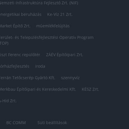
Nemzeti Infrastruktúra Fejlesztő Zrt. (NIF)
energetikai beruházás
Ke-Víz 21 Zrt.
Market Építő Zrt.
műemlékfelújítás
Terület- és Településfejlesztési Operatív Program
(TOP)
Liszt Ferenc repülőtér
ZÁÉV Építőipari Zrt.
kórházfejlesztés
iroda
Terrán Tetőcserép Gyártó Kft.
szennyvíz
Merkbau Építőipari és Kereskedelmi Kft.
KÉSZ Zrt.
A-Híd Zrt.
BC COMM
Süti beállítások