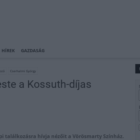
 HÍREK
GAZDASÁG
ozó
Cserhalmi György
ste a Kossuth-díjas
pi találkozásra hívja nézőit a Vörösmarty Színház.