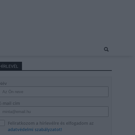
HÍRLEVÉL
Név
E-mail cím
Feliratkozom a hírlevélre és elfogadom az
adatvédelmi szabályzatot!