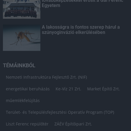
továbbképzésekkel erősít a Gál Ferenc
Egyetem
A lakosságra is fontos szerep hárul a
szúnyoginvázió elkerülésében
TÉMÁINKBÓL
Nemzeti Infrastruktúra Fejlesztő Zrt. (NIF)
energetikai beruházás
Ke-Víz 21 Zrt.
Market Építő Zrt.
műemlékfelújítás
Terület- és Településfejlesztési Operatív Program (TOP)
Liszt Ferenc repülőtér
ZÁÉV Építőipari Zrt.