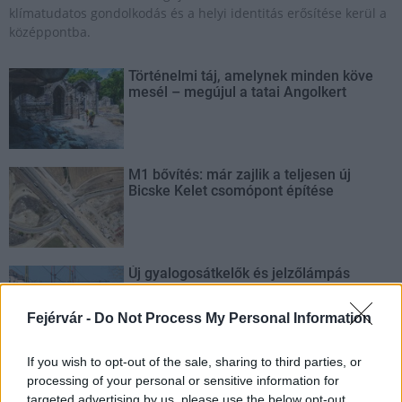
klímatudatos gondolkodás és a helyi identitás erősítése kerül a
középpontba.
Történelmi táj, amelynek minden köve
mesél – megújul a tatai Angolkert
M1 bővítés: már zajlik a teljesen új
Bicske Kelet csomópont építése
Új gyalogosátkelők és jelzőlámpás
csomópont épül Angyalföldön
Fejérvár -
Do Not Process My Personal Information
If you wish to opt-out of the sale, sharing to third parties, or
Másfélszeresére bővítik
processing of your personal or sensitive information for
Hódmezővásárhely jó hírű református
targeted advertising by us, please use the below opt-out