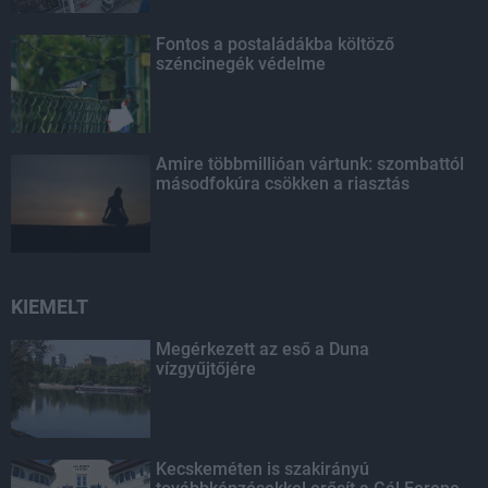
Fontos a postaládákba költöző
széncinegék védelme
Amire többmillióan vártunk: szombattól
másodfokúra csökken a riasztás
KIEMELT
Megérkezett az eső a Duna
vízgyűjtőjére
Kecskeméten is szakirányú