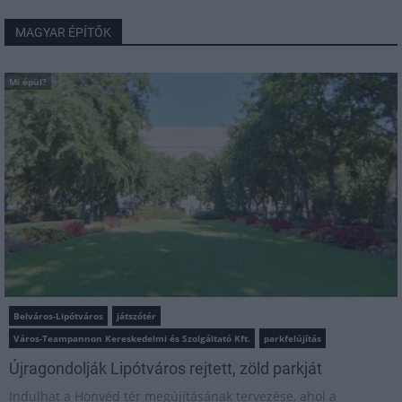
MAGYAR ÉPÍTŐK
Mi épül?
Belváros-Lipótváros
játszótér
Város-Teampannon Kereskedelmi és Szolgáltató Kft.
parkfelújítás
Újragondolják Lipótváros rejtett, zöld parkját
Indulhat a Honvéd tér megújításának tervezése, ahol a