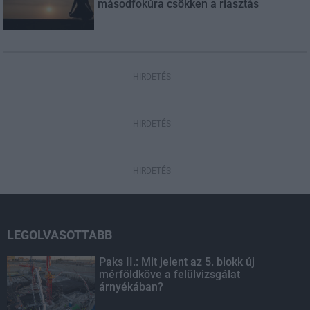
másodfokúra csökken a riasztás
HIRDETÉS
HIRDETÉS
HIRDETÉS
LEGOLVASOTTABB
Paks II.: Mit jelent az 5. blokk új
mérföldköve a felülvizsgálat
árnyékában?