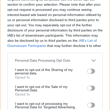
iskoláját
section to confirm your selection. Please note that after your
opt-out request is processed you may continue seeing
interest-based ads based on personal information utilized by
us or personal information disclosed to third parties prior to
your opt-out. You may separately opt-out of the further
disclosure of your personal information by third parties on the
AJÁNLJUK MÉG
IAB’s list of downstream participants. This information may
also be disclosed by us to third parties on the
IAB’s List of
Helyi hírek
Downstream Participants
that may further disclose it to other
third parties.
Please note that this website/app uses one or more Google
Personal Data Processing Opt Outs
services and may gather and store information including but
not limited to your visit or usage behaviour. You may click to
I want to opt-out of the Sharing of my
personal data.
grant or deny consent to Google and its third-party tags to
Opted In
use your data for below specified purposes in below Google
Fáklyafényben tárul fel Székesfehérvár történelmi
consent section.
I want to opt-out of the Sale of my
belvárosa
Personal Data.
Opted In
I want to opt-out of processing my
Personal Data for Targeted Advertising.