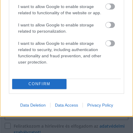
I want to allow Google to enable storage
related to functionality of the website or app.
Harmonia Albensis: négy nyári koncerttel tölti meg
Székesfehérvár templomait
I want to allow Google to enable storage
related to personalization.
I want to allow Google to enable storage
related to security, including authentication
functionality and fraud prevention, and other
user protection.
HÍRLEVÉL
CONFIRM
Név
Data Deletion
Data Access
Privacy Policy
E-mail cím
Feliratkozom a hírlevélre és elfogadom az
adatvédelmi
szabályzatot!