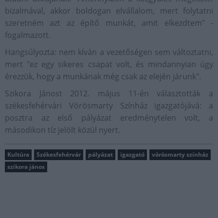
bizalmával, akkor boldogan elvállalom, mert folytatni
szeretném azt az építő munkát, amit elkezdtem" -
fogalmazott.
Hangsúlyozta: nem kíván a vezetőségen sem változtatni,
mert "ez egy sikeres csapat volt, és mindannyian úgy
érezzük, hogy a munkának még csak az elején járunk".
Szikora Jánost 2012. május 11-én választották a
székesfehérvári Vörösmarty Színház igazgatójává: a
posztra az első pályázat eredménytelen volt, a
másodikon tíz jelölt közül nyert.
Kultúra
Székesfehérvár
pályázat
igazgató
vörösmarty színház
szikora jános