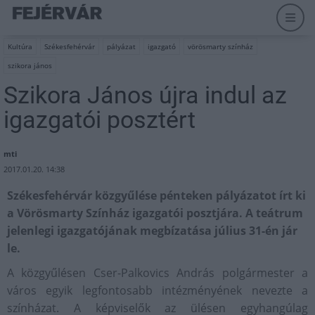
Kultúra
Székesfehérvár
pályázat
igazgató
vörösmarty színház
szikora jános
Szikora János újra indul az
igazgatói posztért
mti
2017.01.20. 14:38
Székesfehérvár közgyűlése pénteken pályázatot írt ki
a Vörösmarty Színház igazgatói posztjára. A teátrum
jelenlegi igazgatójának megbízatása július 31-én jár
le.
A közgyűlésen Cser-Palkovics András polgármester a
város egyik legfontosabb intézményének nevezte a
színházat. A képviselők az ülésen egyhangúlag