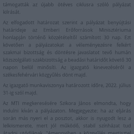
támogatták az újabb ötéves ciklusra szóló pályázat
kiírását.
Az elfogadott határozat szerint a pályázat benyújtási
határideje az Emberi Erőforrások Minisztériuma
honlapján történő közzétételtől számított 30 nap. Ezt
követően a pályázatokat a véleményezésre felkért
szakmai bizottság és döntésre javaslatot tevő humán
közszolgálati szakbizottság a beadási határidőt követő 30
napon belül minősíti. Az igazgató kinevezéséről a
székesfehérvári közgyűlés dönt majd.
Az igazgató munkaviszonya határozott időre, 2022. július
31-ig szól majd.
Az MTI megkeresésére Szikora János elmondta, hogy
indulni kíván a pályázaton. Megjegyezte: ha az eljárás
során más nyeri el a posztot, akkor is nyugodt lesz a
lelkiismerete, mert jól működő, stabil színházat tud
átadni utódjának. "Amennyiben a közgyűlés megtisztel