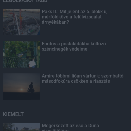
LEGOLVASOTTABB
Paks II.: Mit jelent az 5. blokk új
mérföldköve a felülvizsgálat
árnyékában?
Fontos a postaládákba költöző
széncinegék védelme
Amire többmillióan vártunk: szombattól
másodfokúra csökken a riasztás
KIEMELT
Megérkezett az eső a Duna
vízgyűjtőjére