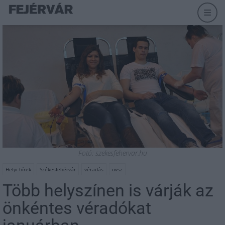
Fotó: szekesfehervar.hu
Helyi hírek
Székesfehérvár
véradás
ovsz
Több helyszínen is várják az
önkéntes véradókat