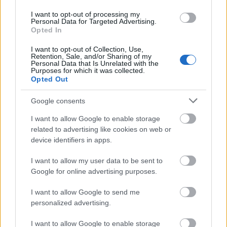
Amire többmillióan vártunk: szombattól másodfokúra
csökken a riasztás
I want to opt-out of processing my
Personal Data for Targeted Advertising.
Opted In
I want to opt-out of Collection, Use,
Retention, Sale, and/or Sharing of my
Personal Data that Is Unrelated with the
Purposes for which it was collected.
Helyi hírek
Opted Out
Google consents
I want to allow Google to enable storage
related to advertising like cookies on web or
device identifiers in apps.
Látlelet a hazai víziközművekről? Egyetlen, fél
I want to allow my user data to be sent to
évszázados vezetéken múlt Bicske vízellátása
Google for online advertising purposes.
I want to allow Google to send me
personalized advertising.
I want to allow Google to enable storage