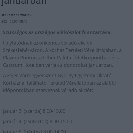
januárban
szekesfehervar.hu
2024.01.07. 08:10
Szükséges az országos vérkészlet fenntartása.
Folytatódnak az önkéntes véradó akciók
Székesfehérváron. A kórház Területi Vérellátójában, a
Plazma Ponton, a Fehér Palota Üzletközpontban és a
Castrum Hotelben várják a donorokat januárban.
A Fejér Vármegyei Szent György Egyetemi Oktató
Kórháznál található Területi Vérellátóban az alábbi
időpontokban szerveznek véradó akciót:
január 3. (szerda) 8.00-15.00
január 4. (csütörtök) 8.00-15.00
január 5. (péntek) 8.00-14.00