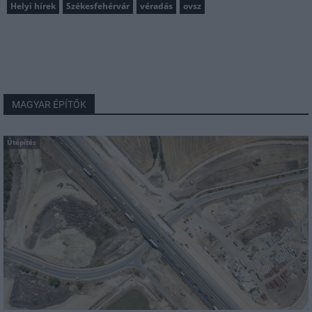
Helyi hírek
Székesfehérvár
véradás
ovsz
MAGYAR ÉPÍTŐK
Útépítés