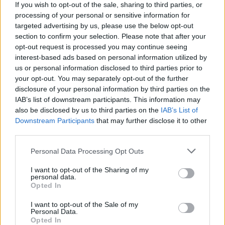
If you wish to opt-out of the sale, sharing to third parties, or
processing of your personal or sensitive information for
targeted advertising by us, please use the below opt-out
section to confirm your selection. Please note that after your
Paks II.: Mit jelent az 5. blokk új
mérföldköve a felülvizsgálat
opt-out request is processed you may continue seeing
árnyékában?
interest-based ads based on personal information utilized by
us or personal information disclosed to third parties prior to
your opt-out. You may separately opt-out of the further
disclosure of your personal information by third parties on the
IAB’s list of downstream participants. This information may
also be disclosed by us to third parties on the
IAB’s List of
AJÁNLJUK MÉG
Downstream Participants
that may further disclose it to other
third parties.
Helyi hírek
Please note that this website/app uses one or more Google
Personal Data Processing Opt Outs
services and may gather and store information including but
not limited to your visit or usage behaviour. You may click to
I want to opt-out of the Sharing of my
personal data.
grant or deny consent to Google and its third-party tags to
Opted In
use your data for below specified purposes in below Google
consent section.
I want to opt-out of the Sale of my
Personal Data.
Opted In