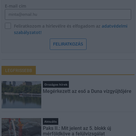
E-mail cím
Feliratkozom a hírlevélre és elfogadom az
adatvédelmi
szabályzatot!
FELIRATKOZÁS
LEGFRISSEBB
Országos hírek
Megérkezett az eső a Duna vízgyűjtőjére
Aktuális
Paks II.: Mit jelent az 5. blokk új
mérföldköve a felülvizsgálat